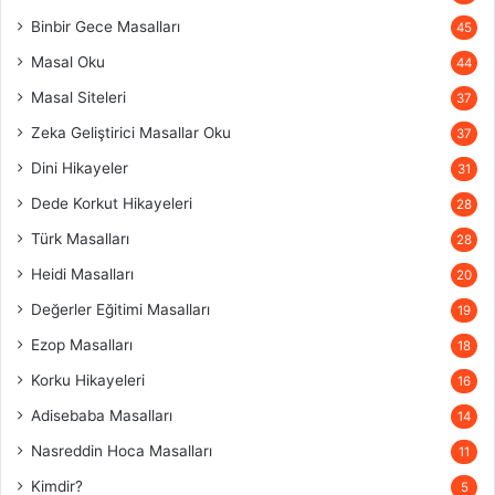
Binbir Gece Masalları
45
Masal Oku
44
Masal Siteleri
37
Zeka Geliştirici Masallar Oku
37
Dini Hikayeler
31
Dede Korkut Hikayeleri
28
Türk Masalları
28
Heidi Masalları
20
Değerler Eğitimi Masalları
19
Ezop Masalları
18
Korku Hikayeleri
16
Adisebaba Masalları
14
Nasreddin Hoca Masalları
11
Kimdir?
5