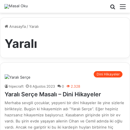
Arama
M
yap
...
Anasayfa
/
Yaralı
Yaralı
Dini Hikayeler
hipecraft
6 Ağustos 2023
0
2.328
Yaralı Serçe Masalı – Dini Hikayeler
Merhaba sevgili çocuklar, yepyeni bir dini hikayeler ile yine sizlerle
birlikteyiz. Bugün ki hikayemizin adı “Yaralı Serçe“. Eğer hepiniz
hazırsanız hikayemize başlıyoruz. Kasabanın girişinde şirin bir ev
vardı. Bu şirin evde yaşayan ailenin Cihan ve Cemil adında iki oğlu
vardı. Ancak ne gariptir ki bu iki kardeşin huyları birbirine hiç