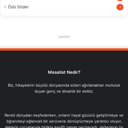
Özlü Sözler
4
sepette
Masalist Nedir?
Biz, hikayelerin büyülü dünyasında sizleri ağırlamaktan mutluluk
duyan genç ve dinamik bir ekibiz.
Renkli dünyaları keşfederken, onların hayal gücünü geliştirmeye ve
öğrenmeyi eğlenceli bir serüvene dönüştürmeye yardımcı oluyor,
ailelerin çocuklarıyla birlikte keyifli zaman geçireceği, değerlerin ön