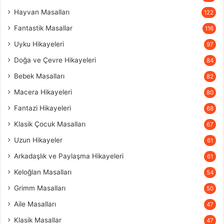
Hayvan Masalları
122
Fantastik Masallar
116
Uyku Hikayeleri
97
Doğa ve Çevre Hikayeleri
84
Bebek Masalları
82
Macera Hikayeleri
80
Fantazi Hikayeleri
68
Klasik Çocuk Masalları
67
Uzun Hikayeler
61
Arkadaşlık ve Paylaşma Hikayeleri
61
Keloğlan Masalları
54
Grimm Masalları
50
Aile Masalları
47
Klasik Masallar
47