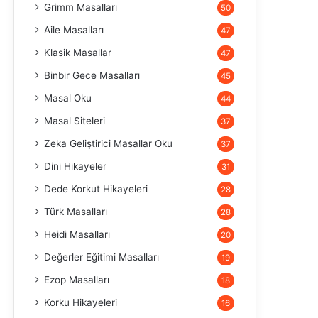
Grimm Masalları
50
Aile Masalları
47
Klasik Masallar
47
Binbir Gece Masalları
45
Masal Oku
44
Masal Siteleri
37
Zeka Geliştirici Masallar Oku
37
Dini Hikayeler
31
Dede Korkut Hikayeleri
28
Türk Masalları
28
Heidi Masalları
20
Değerler Eğitimi Masalları
19
Ezop Masalları
18
Korku Hikayeleri
16