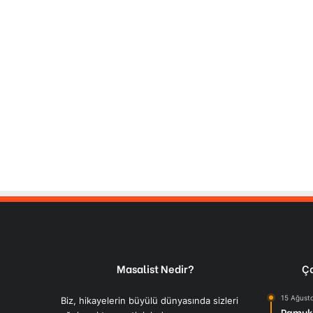
Masalist Nedir?
Ço
15 Ağust
Biz, hikayelerin büyülü dünyasında sizleri
Pamuk 