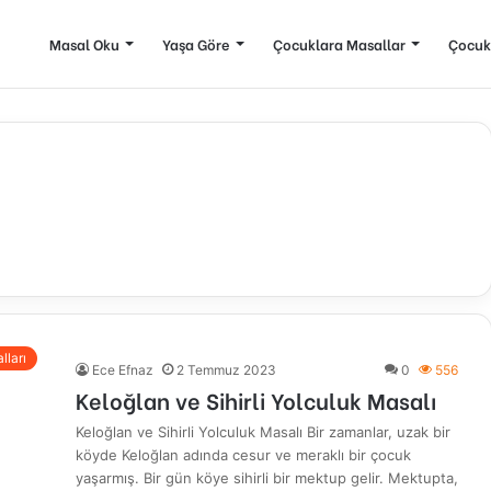
Masal Oku
Yaşa Göre
Çocuklara Masallar
Çocuk
lları
Ece Efnaz
2 Temmuz 2023
0
556
Keloğlan ve Sihirli Yolculuk Masalı
Keloğlan ve Sihirli Yolculuk Masalı Bir zamanlar, uzak bir
köyde Keloğlan adında cesur ve meraklı bir çocuk
yaşarmış. Bir gün köye sihirli bir mektup gelir. Mektupta,