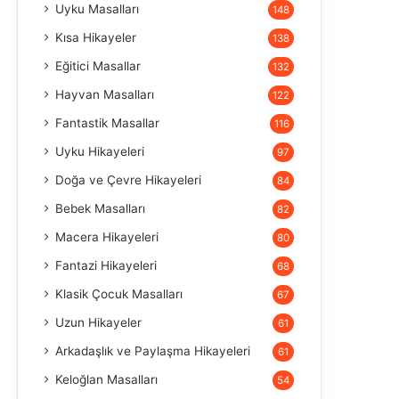
Uyku Masalları
148
Kısa Hikayeler
138
Eğitici Masallar
132
Hayvan Masalları
122
Fantastik Masallar
116
Uyku Hikayeleri
97
Doğa ve Çevre Hikayeleri
84
Bebek Masalları
82
Macera Hikayeleri
80
Fantazi Hikayeleri
68
Klasik Çocuk Masalları
67
Uzun Hikayeler
61
Arkadaşlık ve Paylaşma Hikayeleri
61
Keloğlan Masalları
54