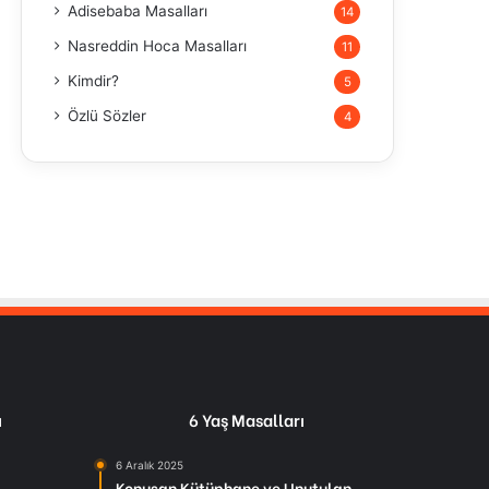
Adisebaba Masalları
14
Nasreddin Hoca Masalları
11
Kimdir?
5
Özlü Sözler
4
ı
6 Yaş Masalları
6 Aralık 2025
Konuşan Kütüphane ve Unutulan