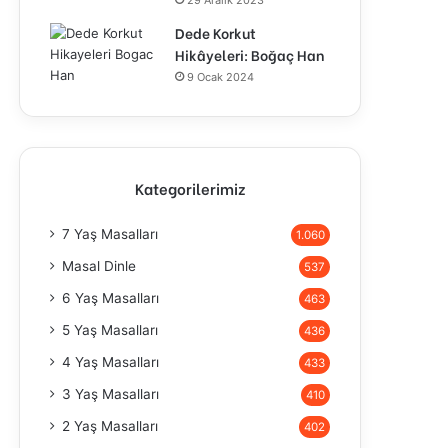
29 Aralık 2023
Dede Korkut
Hikâyeleri: Boğaç Han
9 Ocak 2024
Kategorilerimiz
7 Yaş Masalları
1.060
Masal Dinle
537
6 Yaş Masalları
463
5 Yaş Masalları
436
4 Yaş Masalları
433
3 Yaş Masalları
410
2 Yaş Masalları
402