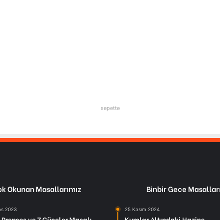
sepette
k Okunan Masallarımız
Binbir Gece Masallar
os 2023
25 Kasım 2024
Prenses ve 7 Cüceler Masalı
Kumlar Altındaki Hazine