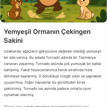
a
g
ö
n
d
Yemyeşil Ormanın Çekingen
e
r
Sakini
m
e
Uzaklarda, ağaçların gökyüzüne değmek istediği yemyeşil
k
bir ada varmış. Bu adada Tornado adında bir Tazmanya
canavarı yaşarmış. Tornado aslında çok yumuşak bir kalbe
sahipmiş. Fakat heyecanlanınca kendi etrafında hızla
dönmeye başlarmış. O döndükçe rüzgâr çıkar ve yapraklar
uçuşurmuş. Diğer hayvanlar bu gürültüden biraz
çekinirmiş. Tornado ise aslında sadece onlarla oyun
oynamak istermiş.
Güneş, her sabah ağaçların arasından süzülüp yeri