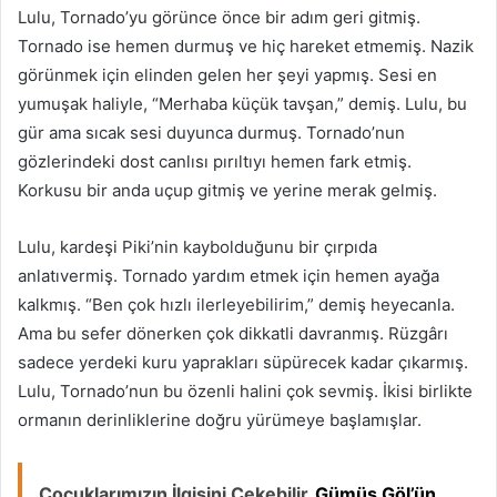
Lulu, Tornado’yu görünce önce bir adım geri gitmiş.
Tornado ise hemen durmuş ve hiç hareket etmemiş. Nazik
görünmek için elinden gelen her şeyi yapmış. Sesi en
yumuşak haliyle, “Merhaba küçük tavşan,” demiş. Lulu, bu
gür ama sıcak sesi duyunca durmuş. Tornado’nun
gözlerindeki dost canlısı pırıltıyı hemen fark etmiş.
Korkusu bir anda uçup gitmiş ve yerine merak gelmiş.
Lulu, kardeşi Piki’nin kaybolduğunu bir çırpıda
anlatıvermiş. Tornado yardım etmek için hemen ayağa
kalkmış. “Ben çok hızlı ilerleyebilirim,” demiş heyecanla.
Ama bu sefer dönerken çok dikkatli davranmış. Rüzgârı
sadece yerdeki kuru yaprakları süpürecek kadar çıkarmış.
Lulu, Tornado’nun bu özenli halini çok sevmiş. İkisi birlikte
ormanın derinliklerine doğru yürümeye başlamışlar.
Çocuklarımızın İlgisini Çekebilir
Gümüş Göl’ün