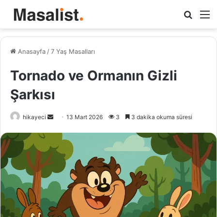
Arama
M
yap
...
Anasayfa
/
7 Yaş Masalları
Tornado ve Ormanın Gizli
Şarkısı
hikayeci
B
13 Mart 2026
3
3 dakika okuma süresi
i
r
e
-
p
o
s
t