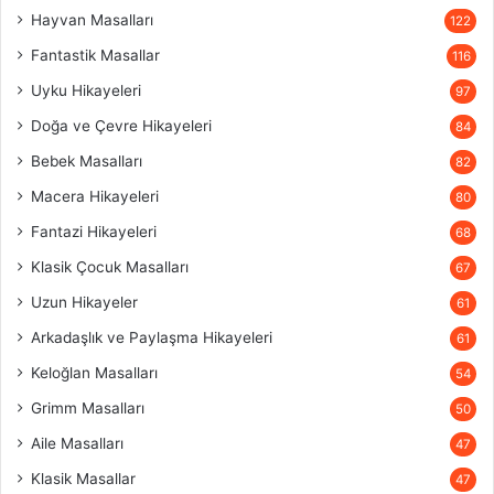
Hayvan Masalları
122
Fantastik Masallar
116
Uyku Hikayeleri
97
Doğa ve Çevre Hikayeleri
84
Bebek Masalları
82
Macera Hikayeleri
80
Fantazi Hikayeleri
68
Klasik Çocuk Masalları
67
Uzun Hikayeler
61
Arkadaşlık ve Paylaşma Hikayeleri
61
Keloğlan Masalları
54
Grimm Masalları
50
Aile Masalları
47
Klasik Masallar
47