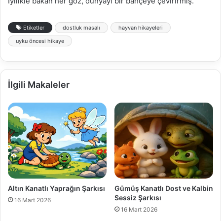
İyilikle bakan her göz, dünyayı bir bahçeye çevirirmiş.
Etiketler
dostluk masalı
hayvan hikayeleri
uyku öncesi hikaye
İlgili Makaleler
Altın Kanatlı Yaprağın Şarkısı
Gümüş Kanatlı Dost ve Kalbin
Sessiz Şarkısı
16 Mart 2026
16 Mart 2026