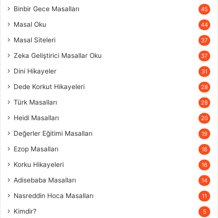
Binbir Gece Masalları
45
Masal Oku
44
Masal Siteleri
37
Zeka Geliştirici Masallar Oku
37
Dini Hikayeler
31
Dede Korkut Hikayeleri
28
Türk Masalları
28
Heidi Masalları
20
Değerler Eğitimi Masalları
19
Ezop Masalları
18
Korku Hikayeleri
16
Adisebaba Masalları
14
Nasreddin Hoca Masalları
11
Kimdir?
5