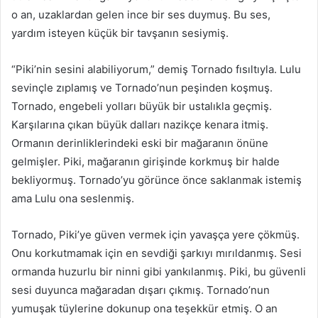
o an, uzaklardan gelen ince bir ses duymuş. Bu ses,
yardım isteyen küçük bir tavşanın sesiymiş.
“Piki’nin sesini alabiliyorum,” demiş Tornado fısıltıyla. Lulu
sevinçle zıplamış ve Tornado’nun peşinden koşmuş.
Tornado, engebeli yolları büyük bir ustalıkla geçmiş.
Karşılarına çıkan büyük dalları nazikçe kenara itmiş.
Ormanın derinliklerindeki eski bir mağaranın önüne
gelmişler. Piki, mağaranın girişinde korkmuş bir halde
bekliyormuş. Tornado’yu görünce önce saklanmak istemiş
ama Lulu ona seslenmiş.
Tornado, Piki’ye güven vermek için yavaşça yere çökmüş.
Onu korkutmamak için en sevdiği şarkıyı mırıldanmış. Sesi
ormanda huzurlu bir ninni gibi yankılanmış. Piki, bu güvenli
sesi duyunca mağaradan dışarı çıkmış. Tornado’nun
yumuşak tüylerine dokunup ona teşekkür etmiş. O an