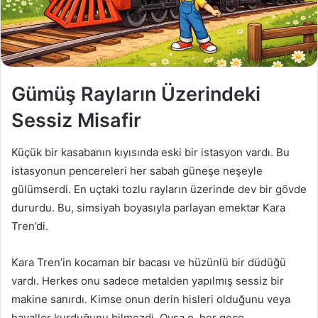
a
g
ö
n
d
Gümüş Rayların Üzerindeki
e
r
Sessiz Misafir
m
e
Küçük bir kasabanın kıyısında eski bir istasyon vardı. Bu
k
istasyonun pencereleri her sabah güneşe neşeyle
gülümserdi. En uçtaki tozlu rayların üzerinde dev bir gövde
dururdu. Bu, simsiyah boyasıyla parlayan emektar Kara
Tren’di.
Kara Tren’in kocaman bir bacası ve hüzünlü bir düdüğü
vardı. Herkes onu sadece metalden yapılmış sessiz bir
makine sanırdı. Kimse onun derin hisleri olduğunu veya
hayaller kurduğunu bilmezdi. Oysa o, her gece