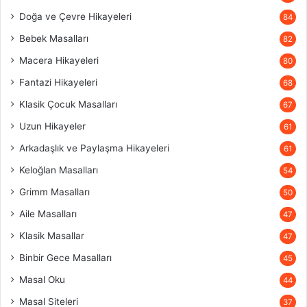
Doğa ve Çevre Hikayeleri
84
Bebek Masalları
82
Macera Hikayeleri
80
Fantazi Hikayeleri
68
Klasik Çocuk Masalları
67
Uzun Hikayeler
61
Arkadaşlık ve Paylaşma Hikayeleri
61
Keloğlan Masalları
54
Grimm Masalları
50
Aile Masalları
47
Klasik Masallar
47
Binbir Gece Masalları
45
Masal Oku
44
Masal Siteleri
37