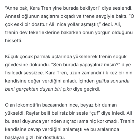
“Anne bak, Kara Tren yine burada bekliyor!” diye seslendi.
Annesi oğlunun saçlarını okşadı ve trene sevgiyle baktı. “O
çok eski bir dosttur Ali, nice yollar aşmıştır,” dedi. Ali,
trenin dev tekerleklerine bakarken onun yorgun olduğunu
hissetti.
Küçük çocuk parmak uçlarında yükselerek trenin soğuk
gövdesine dokundu. “Sen burada yapayalnız mısın?” diye
fısıldadı sessizce. Kara Tren, uzun zamandır ilk kez birinin
kendisine değer verdiğini anladı. İçinden
galiba sonunda
beni gerçekten duyan biri çıktı
diye geçirdi.
O an lokomotifin bacasından ince, beyaz bir duman
yükseldi. Raylar belli belirsiz bir sesle “çuf” diye inledi. Ali
bu sesi duyunca yerinden sıçradı ama hiç korkmadı. Trenin
kendisine cevap verdiğini anlamıştı ve bu aralarında
başlayan gizli bir dostluktu.