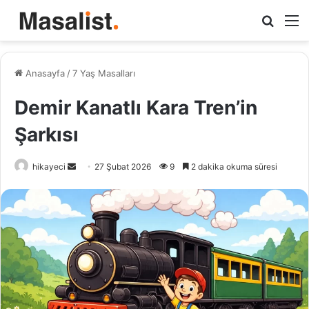
Arama
M
yap
...
Anasayfa
/
7 Yaş Masalları
Demir Kanatlı Kara Tren’in
Şarkısı
hikayeci
B
27 Şubat 2026
9
2 dakika okuma süresi
i
r
e
-
p
o
s
t