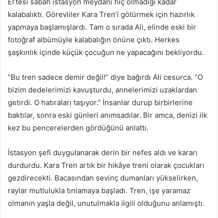
Ertesi sabah istasyon meydanı hiç olmadığı kadar
kalabalıktı. Görevliler Kara Tren’i götürmek için hazırlık
yapmaya başlamışlardı. Tam o sırada Ali, elinde eski bir
fotoğraf albümüyle kalabalığın önüne çıktı. Herkes
şaşkınlık içinde küçük çocuğun ne yapacağını bekliyordu.
“Bu tren sadece demir değil!” diye bağırdı Ali cesurca. “O
bizim dedelerimizi kavuşturdu, annelerimizi uzaklardan
getirdi. O hatıraları taşıyor.” İnsanlar durup birbirlerine
baktılar, sonra eski günleri anımsadılar. Bir amca, denizi ilk
kez bu pencerelerden gördüğünü anlattı.
İstasyon şefi duygulanarak derin bir nefes aldı ve kararı
durdurdu. Kara Tren artık bir hikâye treni olarak çocukları
gezdirecekti. Bacasından sevinç dumanları yükselirken,
raylar mutlulukla tınlamaya başladı. Tren, işe yaramaz
olmanın yaşla değil, unutulmakla ilgili olduğunu anlamıştı.