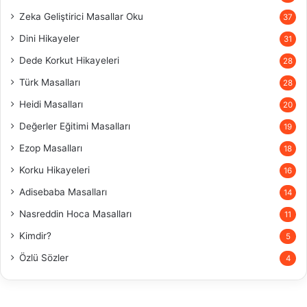
Zeka Geliştirici Masallar Oku
37
Dini Hikayeler
31
Dede Korkut Hikayeleri
28
Türk Masalları
28
Heidi Masalları
20
Değerler Eğitimi Masalları
19
Ezop Masalları
18
Korku Hikayeleri
16
Adisebaba Masalları
14
Nasreddin Hoca Masalları
11
Kimdir?
5
Özlü Sözler
4