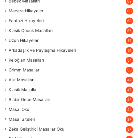
Bebek Masalları
82
Macera Hikayeleri
80
Fantazi Hikayeleri
68
Klasik Çocuk Masalları
67
Uzun Hikayeler
61
Arkadaşlık ve Paylaşma Hikayeleri
61
Keloğlan Masalları
54
Grimm Masalları
50
Aile Masalları
47
Klasik Masallar
47
Binbir Gece Masalları
45
Masal Oku
44
Masal Siteleri
37
Zeka Geliştirici Masallar Oku
37