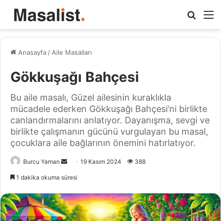
Arama
M
yap
...
Anasayfa
/
Aile Masalları
Gökkuşağı Bahçesi
Bu aile masalı, Güzel ailesinin kuraklıkla
mücadele ederken Gökkuşağı Bahçesi’ni birlikte
canlandırmalarını anlatıyor. Dayanışma, sevgi ve
birlikte çalışmanın gücünü vurgulayan bu masal,
çocuklara aile bağlarının önemini hatırlatıyor.
Bir
Burcu Yaman
19 Kasım 2024
388
e-
1 dakika okuma süresi
posta
göndermek