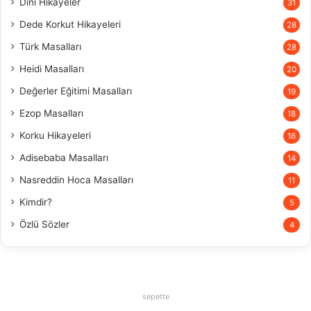
Dini Hikayeler
31
Dede Korkut Hikayeleri
28
Türk Masalları
28
Heidi Masalları
20
Değerler Eğitimi Masalları
19
Ezop Masalları
18
Korku Hikayeleri
16
Adisebaba Masalları
14
Nasreddin Hoca Masalları
11
Kimdir?
5
Özlü Sözler
4
sepette