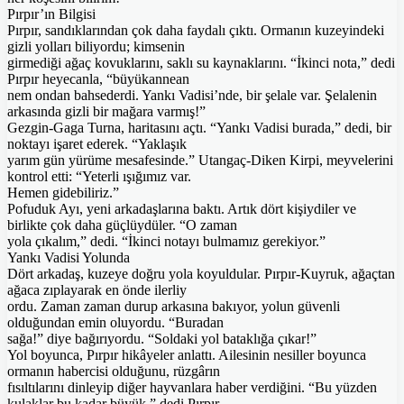
Pırpır’ın Bilgisi
Pırpır, sandıklarından çok daha faydalı çıktı. Ormanın kuzeyindeki
gizli yolları biliyordu; kimsenin
girmediği ağaç kovuklarını, saklı su kaynaklarını. “İkinci nota,” dedi
Pırpır heyecanla, “büyükannean
nem ondan bahsederdi. Yankı Vadisi’nde, bir şelale var. Şelalenin
arkasında gizli bir mağara varmış!”
Gezgin-Gaga Turna, haritasını açtı. “Yankı Vadisi burada,” dedi, bir
noktayı işaret ederek. “Yaklaşık
yarım gün yürüme mesafesinde.” Utangaç-Diken Kirpi, meyvelerini
kontrol etti: “Yeterli ışığımız var.
Hemen gidebiliriz.”
Pofuduk Ayı, yeni arkadaşlarına baktı. Artık dört kişiydiler ve
birlikte çok daha güçlüydüler. “O zaman
yola çıkalım,” dedi. “İkinci notayı bulmamız gerekiyor.”
Yankı Vadisi Yolunda
Dört arkadaş, kuzeye doğru yola koyuldular. Pırpır-Kuyruk, ağaçtan
ağaca zıplayarak en önde ilerliy
ordu. Zaman zaman durup arkasına bakıyor, yolun güvenli
olduğundan emin oluyordu. “Buradan
sağa!” diye bağırıyordu. “Soldaki yol bataklığa çıkar!”
Yol boyunca, Pırpır hikâyeler anlattı. Ailesinin nesiller boyunca
ormanın habercisi olduğunu, rüzgârın
fısıltılarını dinleyip diğer hayvanlara haber verdiğini. “Bu yüzden
kulaklar bu kadar büyük,” dedi Pırpır,