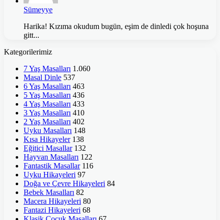
Sümeyye
Harika! Kızıma okudum bugün, eşim de dinledi çok hoşuna
gitt...
Kategorilerimiz
7 Yaş Masalları
1.060
Masal Dinle
537
6 Yaş Masalları
463
5 Yaş Masalları
436
4 Yaş Masalları
433
3 Yaş Masalları
410
2 Yaş Masalları
402
Uyku Masalları
148
Kısa Hikayeler
138
Eğitici Masallar
132
Hayvan Masalları
122
Fantastik Masallar
116
Uyku Hikayeleri
97
Doğa ve Çevre Hikayeleri
84
Bebek Masalları
82
Macera Hikayeleri
80
Fantazi Hikayeleri
68
Klasik Çocuk Masalları
67