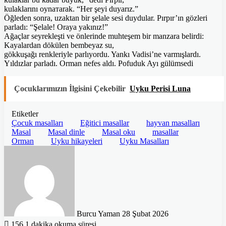
kulaklarını oynатarak. “Her şeyi duyarız.”
Öğleden sonra, uzaktan bir şelale sesi duydular. Pırpır’ın gözleri
parladı: “Şelale! Oraya yakınız!”
Ağaçlar seyrekleşti ve önlerinde muhteşem bir manzara belirdi:
Kayalardan dökülen bembeyaz su,
gökkuşağı renkleriyle parlıyordu. Yankı Vadisi’ne varmışlardı.
Yıldızlar parladı. Orman nefes aldı. Pofuduk Ayı gülümsedi
Çocuklarımızın İlgisini Çekebilir
Uyku Perisi Luna
Etiketler
Çocuk masalları
Eğitici masallar
hayvan masalları
Masal
Masal dinle
Masal oku
masallar
Orman
Uyku hikayeleri
Uyku Masalları
Bir
e-
posta
göndermek
Burcu Yaman
28 Şubat 2026
156
1 dakika okuma süresi