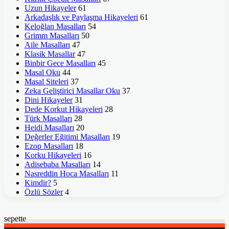
Uzun Hikayeler
61
Arkadaşlık ve Paylaşma Hikayeleri
61
Keloğlan Masalları
54
Grimm Masalları
50
Aile Masalları
47
Klasik Masallar
47
Binbir Gece Masalları
45
Masal Oku
44
Masal Siteleri
37
Zeka Geliştirici Masallar Oku
37
Dini Hikayeler
31
Dede Korkut Hikayeleri
28
Türk Masalları
28
Heidi Masalları
20
Değerler Eğitimi Masalları
19
Ezop Masalları
18
Korku Hikayeleri
16
Adisebaba Masalları
14
Nasreddin Hoca Masalları
11
Kimdir?
5
Özlü Sözler
4
sepette