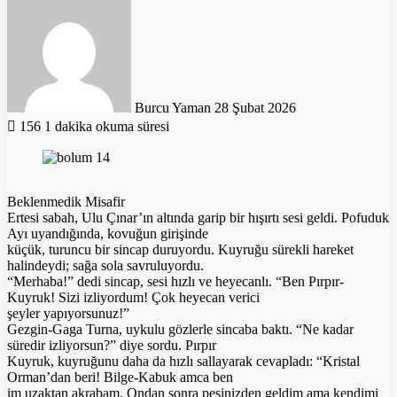
e-
posta
göndermek
Burcu Yaman
28 Şubat 2026
156
1 dakika okuma süresi
Beklenmedik Misafir
Ertesi sabah, Ulu Çınar’ın altında garip bir hışırtı sesi geldi. Pofuduk
Ayı uyandığında, kovuğun girişinde
küçük, turuncu bir sincap duruyordu. Kuyruğu sürekli hareket
halindeydi; sağa sola savruluyordu.
“Merhaba!” dedi sincap, sesi hızlı ve heyecanlı. “Ben Pırpır-
Kuyruk! Sizi izliyordum! Çok heyecan verici
şeyler yapıyorsunuz!”
Gezgin-Gaga Turna, uykulu gözlerle sincaba baktı. “Ne kadar
süredir izliyorsun?” diye sordu. Pırpır
Kuyruk, kuyruğunu daha da hızlı sallayarak cevapladı: “Kristal
Orman’dan beri! Bilge-Kabuk amca ben
im uzaktan akrabam. Ondan sonra peşinizden geldim ama kendimi