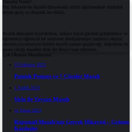
Masalist Nedir?
Biz, hikayelerin büyülü dünyasında sizleri ağırlamaktan mutluluk
duyan genç ve dinamik bir ekibiz.
Renkli dünyaları keşfederken, onların hayal gücünü geliştirmeye ve
öğrenmeyi eğlenceli bir serüvene dönüştürmeye yardımcı oluyor,
ailelerin çocuklarıyla birlikte keyifli zaman geçireceği, değerlerin ön
plana çıktığı masallar dolu bir dünya vaat ediyoruz.
Çok Okunan Masallarımız
15 Ağustos 2023
Pamuk Prenses ve 7 Cüceler Masalı
1 Aralık 2023
Şirin ile Tavşan Masalı
11 Nisan 2023
Rapunzel Masalı’nın Gerçek Hikayesi – Grimm
Kardeşler