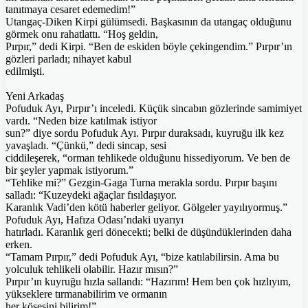
tanıtmaya cesaret edemedim!”
Utangaç-Diken Kirpi gülümsedi. Başkasının da utangaç olduğunu
görmek onu rahatlattı. “Hoş geldin,
Pırpır,” dedi Kirpi. “Ben de eskiden böyle çekingendim.” Pırpır’ın
gözleri parladı; nihayet kabul
edilmişti.
Yeni Arkadaş
Pofuduk Ayı, Pırpır’ı inceledi. Küçük sincabın gözlerinde samimiyet
vardı. “Neden bize katılmak istiyor
sun?” diye sordu Pofuduk Ayı. Pırpır duraksadı, kuyruğu ilk kez
yavaşladı. “Çünkü,” dedi sincap, sesi
ciddileşerek, “orman tehlikede olduğunu hissediyorum. Ve ben de
bir şeyler yapmak istiyorum.”
“Tehlike mi?” Gezgin-Gaga Turna merakla sordu. Pırpır başını
salladı: “Kuzeydeki ağaçlar fısıldaşıyor.
Karanlık Vadi’den kötü haberler geliyor. Gölgeler yayılıyormuş.”
Pofuduk Ayı, Hafıza Odası’ndaki uyarıyı
hatırladı. Karanlık geri dönecekti; belki de düşündüklerinden daha
erken.
“Tamam Pırpır,” dedi Pofuduk Ayı, “bize katılabilirsin. Ama bu
yolculuk tehlikeli olabilir. Hazır mısın?”
Pırpır’ın kuyruğu hızla sallandı: “Hazırım! Hem ben çok hızlıyım,
yükseklere tırmanabilirim ve ormanın
her köşesini bilirim!”