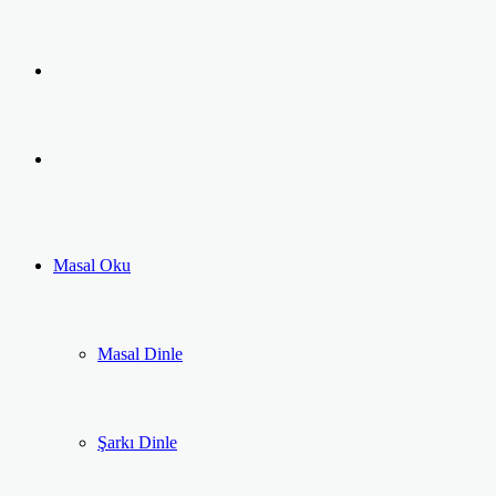
Facebook
Twitter
LinkedIn
Pinterest
Messenger
Messenger
Previous
post
Next
post
Masal Oku
Masal Dinle
Şarkı Dinle