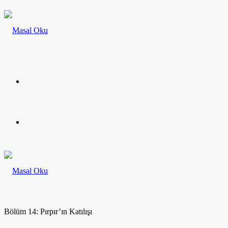
Menü
Arama
yap
...
Bölüm 14: Pırpır’ın Katılışı