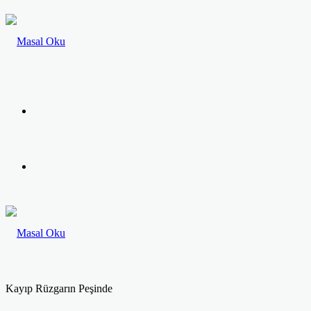
Menü
Arama
yap
...
Kayıp Rüzgarın Peşinde