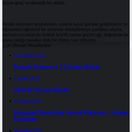
duyan genç ve dinamik bir ekibiz.
Renkli dünyaları keşfederken, onların hayal gücünü geliştirmeye ve
öğrenmeyi eğlenceli bir serüvene dönüştürmeye yardımcı oluyor,
ailelerin çocuklarıyla birlikte keyifli zaman geçireceği, değerlerin ön
plana çıktığı masallar dolu bir dünya vaat ediyoruz.
Çok Okunan Masallarımız
15 Ağustos 2023
Pamuk Prenses ve 7 Cüceler Masalı
1 Aralık 2023
Şirin ile Tavşan Masalı
11 Nisan 2023
Rapunzel Masalı’nın Gerçek Hikayesi – Grimm
Kardeşler
29 Aralık 2023