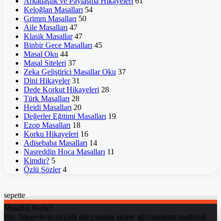
Arkadaşlık ve Paylaşma Hikayeleri
61
Keloğlan Masalları
54
Grimm Masalları
50
Aile Masalları
47
Klasik Masallar
47
Binbir Gece Masalları
45
Masal Oku
44
Masal Siteleri
37
Zeka Geliştirici Masallar Oku
37
Dini Hikayeler
31
Dede Korkut Hikayeleri
28
Türk Masalları
28
Heidi Masalları
20
Değerler Eğitimi Masalları
19
Ezop Masalları
18
Korku Hikayeleri
16
Adisebaba Masalları
14
Nasreddin Hoca Masalları
11
Kimdir?
5
Özlü Sözler
4
sepette
Masalist Nedir?
Biz, hikayelerin büyülü dünyasında sizleri ağırlamaktan mutluluk