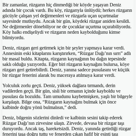
Bir zamanlar, rüzgarın hiç dinmediği bir köyde yaşayan Deniz
adında bir çocuk vardı. Bu köy, rüzgarıyla ünlüydü; herkes rüzgarın
gücüyle çalışan yel değirmenleri ve rüzgarla uçan uçurtmalar
sayesinde mutluydu. Ancak bir gün, köydeki rüzgar aniden kesildi.
Ne değirmenler dönebiliyor ne de çocuklar uçurtma uçurabiliyordu.
Köy halkı endişeliydi ve rüzgarın neden kaybolduğunu kimse
bilmiyordu.
Deniz, rüzgarı geri getirmek için bir şeyler yapmaya karar verdi.
Annesinin eski kitaplarını karıştırırken, “Rüzgar Dağı’nın sırrı” adlı
bir masal buldu. Kitapta, rüzgarın kaynağının bu dağın tepesinde
saklı olduğu yazıyordu. Eğer biri rüzgarın kaynağını bulursa, köye
rüzgarı geri getirebilirdi. Deniz, yanına sadece pusulasını ve küçük
bir rüzgar fenerini alarak bu maceraya atılmaya karar verdi.
Yolculuk zorlu geçti. Deniz, yüksek dağlara tırmandı, derin
vadilerden geçti. Bir gün, sisli bir ormanın içinde kayboldu ve
pusulası da bozuldu. Tam umudunu kaybetmişken, yaşlı bir bilgeyle
karşılaştı. Bilge ona, “Rüzgarın kaynağını bulmak için önce
kalbinde doğru yönü bulmalısın,” dedi.
Deniz, bilgenin sözlerini dinledi ve kalbinin sesini takip ederek
Rüzgar Dağı’nın zirvesine ulaştı. Zirvede, devasa bir rüzgar taşı
duruyordu. Ancak taş, hareketsizdi. Deniz, yanında getirdiği rüzgar
fenerini taşa doğru tuttu ve fenerden çıkan hafif bir esinti taşı