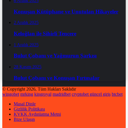
6 Aralık 2025
Konuşan Kütüphane ve Unutulan Hikayeler
2 Aralık 2025
Keloğlan ile Sihirli Tencere
1 Aralık 2025
Bulut Çobanı ve Yağmurun Şarkısı
28 Kasım 2025
Bulut Çobanı ve Konuşan Fırtınalar
© Copyright 2026, Tüm Hakları Saklıdır
wingobet
mrking
kingroyal
madridbet
cryptobet güncel giriş
btcbet
Masal Dinle
Gizlilik Politikası
KVKK Aydınlatma Metni
Bize Ulaşın