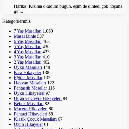
Harika! Kızıma okudum bugün, eşim de dinledi çok hoşuna
gitt...
Kategorilerimiz
7 Yaş Masalları
1.060
Masal Dinle
537
6 Yaş Masalları
463
5 Yaş Masalları
436
4 Yaş Masalları
433
3 Yaş Masalları
410
2 Yaş Masalları
402
Uyku Masalları
148
Kısa Hikayeler
138
Eğitici Masallar
132
Hayvan Masalları
122
Fantastik Masallar
116
Uyku Hikayeleri
97
Doğa ve Çevre Hikayeleri
84
Bebek Masalları
82
Macera Hikayeleri
80
Fantazi Hikayeleri
68
Klasik Çocuk Masalları
67
Uzun Hikayeler
61