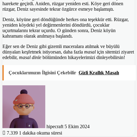
harekete geçirdi. Aniden, rüzgar yeniden esti. Köye geri dönen
rüzgar, Deniz sayesinde tekrar özgürce esmeye başlamıştı.
Deniz, köyüne geri döndüğünde herkes ona teşekkür etti. Rüzgar,
yeniden köydeki yel değirmenlerini döndürdü, çocuklar
uçurtmalarını tekrar uçurdu. O günden sonra, Deniz köyün
kahramanı olarak anılmaya başlandı.
Eğer sen de Deniz gibi gizemli maceralara atılmak ve büyülü
dünyaları keşfetmek istiyorsan, daha fazla
masal
için sitemizi ziyaret
edebilir,
masal dinle
bölümünden hikayelerimizi dinleyebilirsin!
Çocuklarımızın İlgisini Çekebilir
Gizli Krallık Masalı
Twitter'da
Bir
takip
e-
edin
posta
göndermek
hipecraft
5 Ekim 2024
7.339
1 dakika okuma süresi