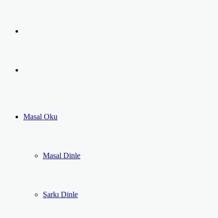
Facebook
Twitter
LinkedIn
Pinterest
Messenger
Messenger
Previous
post
Next
post
Masal Oku
Masal Dinle
Şarkı Dinle