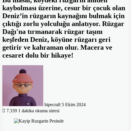
Bu masal, köydeki rüzgarın aniden
kaybolması üzerine, cesur bir çocuk olan
Deniz’in rüzgarın kaynağını bulmak için
çıktığı zorlu yolculuğu anlatıyor. Rüzgar
Dağı'na tırmanarak rüzgar taşını
keşfeden Deniz, köyüne rüzgarı geri
getirir ve kahraman olur. Macera ve
cesaret dolu bir hikaye!
Twitter'da
Bir
takip
e-
edin
posta
göndermek
hipecraft
5 Ekim 2024
7.339
1 dakika okuma süresi