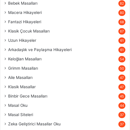
Bebek Masalları
82
Macera Hikayeleri
80
Fantazi Hikayeleri
68
Klasik Çocuk Masalları
67
Uzun Hikayeler
61
Arkadaşlık ve Paylaşma Hikayeleri
61
Keloğlan Masalları
54
Grimm Masalları
50
Aile Masalları
47
Klasik Masallar
47
Binbir Gece Masalları
45
Masal Oku
44
Masal Siteleri
37
Zeka Geliştirici Masallar Oku
37