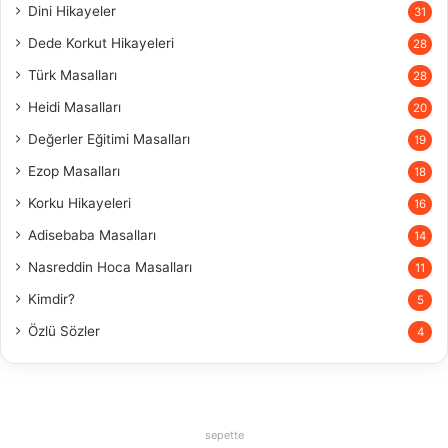
Dini Hikayeler
31
Dede Korkut Hikayeleri
28
Türk Masalları
28
Heidi Masalları
20
Değerler Eğitimi Masalları
19
Ezop Masalları
18
Korku Hikayeleri
16
Adisebaba Masalları
14
Nasreddin Hoca Masalları
11
Kimdir?
5
Özlü Sözler
4
sepette