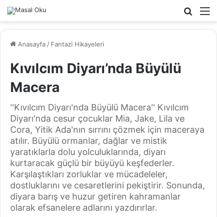
Arama
M
yap
...
Anasayfa
/
Fantazi Hikayeleri
Kıvılcım Diyarı’nda Büyülü
Macera
''Kıvılcım Diyarı'nda Büyülü Macera'' Kıvılcım
Diyarı'nda cesur çocuklar Mia, Jake, Lila ve
Cora, Yitik Ada'nın sırrını çözmek için maceraya
atılır. Büyülü ormanlar, dağlar ve mistik
yaratıklarla dolu yolculuklarında, diyarı
kurtaracak güçlü bir büyüyü keşfederler.
Karşılaştıkları zorluklar ve mücadeleler,
dostluklarını ve cesaretlerini pekiştirir. Sonunda,
diyara barış ve huzur getiren kahramanlar
olarak efsanelere adlarını yazdırırlar.