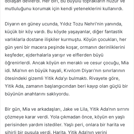
dolaşan devlerdi. Her biri, bu büyülü toprakların huzur ve
mutluluğunu korumak için kendi yeteneklerini kullanırdı.
Diyarın en güney ucunda, Yıldız Tozu Nehri’nin yanında,
küçük bir köy vardı. Bu köyde yaşayanlar, diğer fantastik
varlıklarla dostane ilişkiler kurmuştu. Köyün çocukları, her
gün yeni bir macera peşinde koşar, ormanın derinliklerini
keşfeder, ejderhalarla yarışır ve elflerden büyü
öğrenirlerdi. Ancak köyün en meraklı ve cesur çocuğu, Mia
idi. Mia’nın en büyük hayali, Kıvılcım Diyarı’nın sınırlarının
ötesindeki gizemli Yitik Ada’yı bulmaktı. Rivayete göre,
Yitik Ada, zamanın başlangıcından beri kayıp olan güçlü bir
büyünün anahtarını saklıyordu.
Bir gün, Mia ve arkadaşları, Jake ve Lila, Yitik Ada’nın sırrını
çözmeye karar verdi. Yola çıkmadan önce, köyün en yaşlı
perisinden yardım istediler. Yaşlı peri, onlara bir harita ve
sihirli bir pusula verdi. Harita, Yitik Ada’nın yerini