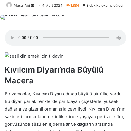
Bir
Masal Abi
4 Mart 2024
1.884
3 dakika okuma süresi
e-
posta
göndermek
Kıvılcım Diyarı’nda Büyülü
Macera
Bir zamanlar, Kıvılcım Diyarı adında büyülü bir ülke vardı.
Bu diyar, parlak renklerde parıldayan çiçeklerle, yüksek
dağlarla ve gizemli ormanlarla çevriliydi. Kıvılcım Diyarı’nın
sakinleri, ormanların derinliklerinde yaşayan peri ve elfler,
gökyüzünde süzülen ejderhalar ve dağların arasında