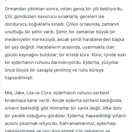
Ormandan çıktıktan sonra, onları geniş bir çöl bekliyordu.
Çöl, gündüzleri kavurucu sıcaklarla, geceleri ise
dondurucu soğuklarla sınadı. Çölün ortasında, zamanın
unuttuğu bir şehir vardı. Şehir, bir zamanlar büyük bir
medeniyetin merkeziydi, ancak şimdi harabelerden başka
bir şey değildi. Harabelerin arasında, uyanmakta olan
gücün kaynağını buldular; bir kristal küre. Küre, içinde eski
bir ejderhanın ruhunu barındırıyordu. Ejderha, yüzyıllar
önce büyük bir savaşta yenilmiş ve ruhu küreye
hapsedilmişti.
Mia, Jake, Lila ve Cora, ejderhanın ruhunu serbest
bırakmaya karar verdi. Ancak ejderha serbest kaldığında,
onların beklediği gibi minnettar bir varlık değil, öfke dolu
bir yaratık olduğunu gördüler. Ejderha, hapsedildiği yılların
acısını çıkarmak istiyordu. Kahramanlarımız, ejderhayı
sakinleştirmek ve onu ikna etmek için zekalarını ve