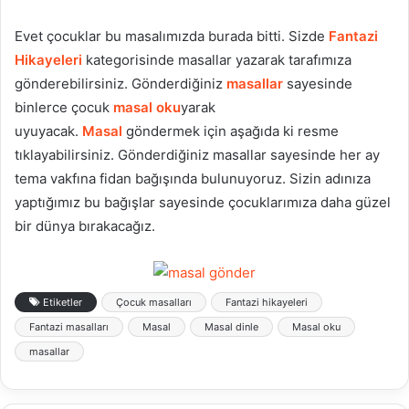
Evet çocuklar bu masalımızda burada bitti. Sizde
Fantazi
Hikayeleri
kategorisinde masallar yazarak tarafımıza
gönderebilirsiniz. Gönderdiğiniz
masallar
sayesinde
binlerce çocuk
masal oku
yarak
uyuyacak.
Masal
göndermek için aşağıda ki resme
tıklayabilirsiniz. Gönderdiğiniz masallar sayesinde her ay
tema vakfına fidan bağışında bulunuyoruz. Sizin adınıza
yaptığımız bu bağışlar sayesinde çocuklarımıza daha güzel
bir dünya bırakacağız.
Etiketler
Çocuk masalları
Fantazi hikayeleri
Fantazi masalları
Masal
Masal dinle
Masal oku
masallar