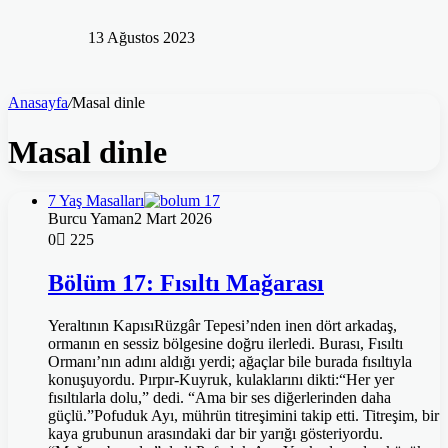
13 Ağustos 2023
Anasayfa
/
Masal dinle
Masal dinle
7 Yaş Masalları
Burcu Yaman
2 Mart 2026
0
225
Bölüm 17: Fısıltı Mağarası
Yeraltının KapısıRüzgâr Tepesi’nden inen dört arkadaş,
ormanın en sessiz bölgesine doğru ilerledi. Burası, Fısıltı
Ormanı’nın adını aldığı yerdi; ağaçlar bile burada fısıltıyla
konuşuyordu. Pırpır-Kuyruk, kulaklarını dikti:“Her yer
fısıltılarla dolu,” dedi. “Ama bir ses diğerlerinden daha
güçlü.”Pofuduk Ayı, mührün titreşimini takip etti. Titreşim, bir
kaya grubunun arasındaki dar bir yarığı gösteriyordu.