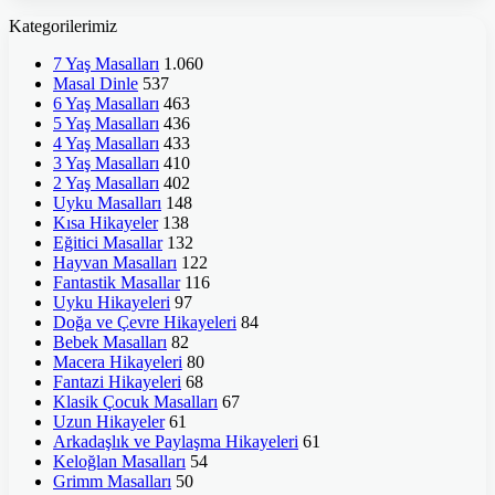
Kategorilerimiz
7 Yaş Masalları
1.060
Masal Dinle
537
6 Yaş Masalları
463
5 Yaş Masalları
436
4 Yaş Masalları
433
3 Yaş Masalları
410
2 Yaş Masalları
402
Uyku Masalları
148
Kısa Hikayeler
138
Eğitici Masallar
132
Hayvan Masalları
122
Fantastik Masallar
116
Uyku Hikayeleri
97
Doğa ve Çevre Hikayeleri
84
Bebek Masalları
82
Macera Hikayeleri
80
Fantazi Hikayeleri
68
Klasik Çocuk Masalları
67
Uzun Hikayeler
61
Arkadaşlık ve Paylaşma Hikayeleri
61
Keloğlan Masalları
54
Grimm Masalları
50