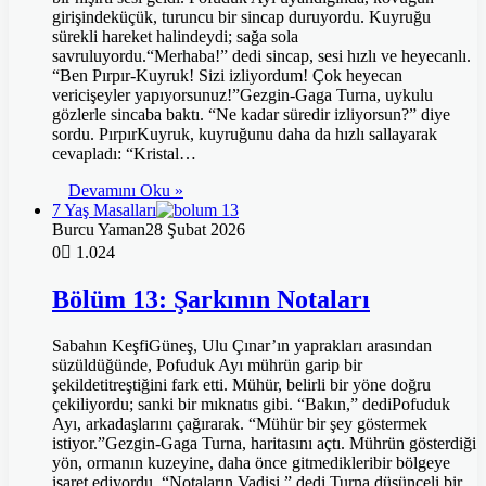
girişindeküçük, turuncu bir sincap duruyordu. Kuyruğu
sürekli hareket halindeydi; sağa sola
savruluyordu.“Merhaba!” dedi sincap, sesi hızlı ve heyecanlı.
“Ben Pırpır-Kuyruk! Sizi izliyordum! Çok heyecan
vericişeyler yapıyorsunuz!”Gezgin-Gaga Turna, uykulu
gözlerle sincaba baktı. “Ne kadar süredir izliyorsun?” diye
sordu. PırpırKuyruk, kuyruğunu daha da hızlı sallayarak
cevapladı: “Kristal…
Devamını Oku »
7 Yaş Masalları
Burcu Yaman
28 Şubat 2026
0
1.024
Bölüm 13: Şarkının Notaları
Sabahın KeşfiGüneş, Ulu Çınar’ın yaprakları arasından
süzüldüğünde, Pofuduk Ayı mührün garip bir
şekildetitreştiğini fark etti. Mühür, belirli bir yöne doğru
çekiliyordu; sanki bir mıknatıs gibi. “Bakın,” dediPofuduk
Ayı, arkadaşlarını çağırarak. “Mühür bir şey göstermek
istiyor.”Gezgin-Gaga Turna, haritasını açtı. Mührün gösterdiği
yön, ormanın kuzeyine, daha önce gitmedikleribir bölgeye
işaret ediyordu. “Notaların Vadisi,” dedi Turna düşünceli bir