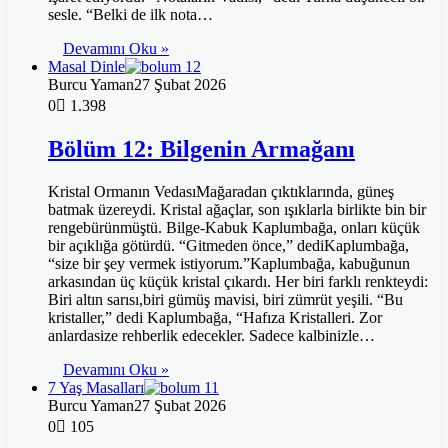
sesle. “Belki de ilk nota…
Devamını Oku »
Masal Dinle
Burcu Yaman
27 Şubat 2026
0
1.398
Bölüm 12: Bilgenin Armağanı
Kristal Ormanın VedasıMağaradan çıktıklarında, güneş
batmak üzereydi. Kristal ağaçlar, son ışıklarla birlikte bin bir
rengebürünmüştü. Bilge-Kabuk Kaplumbağa, onları küçük
bir açıklığa götürdü. “Gitmeden önce,” dediKaplumbağa,
“size bir şey vermek istiyorum.”Kaplumbağa, kabuğunun
arkasından üç küçük kristal çıkardı. Her biri farklı renkteydi:
Biri altın sarısı,biri gümüş mavisi, biri zümrüt yeşili. “Bu
kristaller,” dedi Kaplumbağa, “Hafıza Kristalleri. Zor
anlardasize rehberlik edecekler. Sadece kalbinizle…
Devamını Oku »
7 Yaş Masalları
Burcu Yaman
27 Şubat 2026
0
105