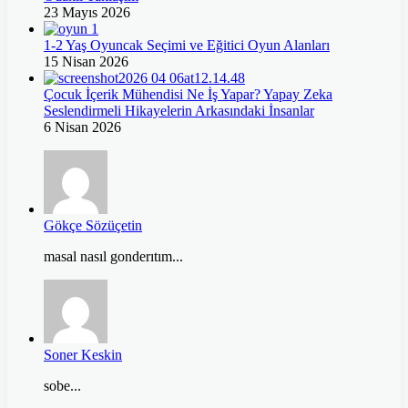
23 Mayıs 2026
1-2 Yaş Oyuncak Seçimi ve Eğitici Oyun Alanları
15 Nisan 2026
Çocuk İçerik Mühendisi Ne İş Yapar? Yapay Zeka
Seslendirmeli Hikayelerin Arkasındaki İnsanlar
6 Nisan 2026
Gökçe Sözüçetin
masal nasıl gonderıtım...
Soner Keskin
sobe...