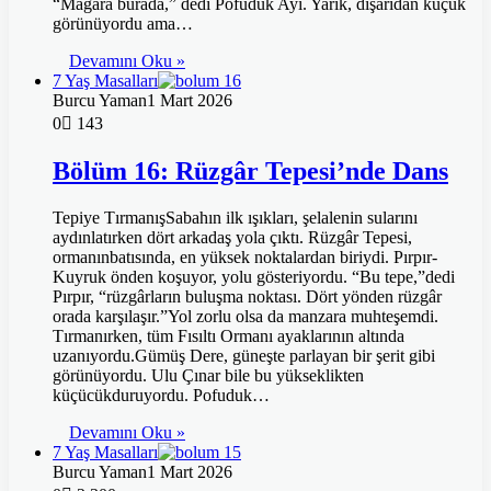
“Mağara burada,” dedi Pofuduk Ayı. Yarık, dışarıdan küçük
görünüyordu ama…
Devamını Oku »
7 Yaş Masalları
Burcu Yaman
1 Mart 2026
0
143
Bölüm 16: Rüzgâr Tepesi’nde Dans
Tepiye TırmanışSabahın ilk ışıkları, şelalenin sularını
aydınlatırken dört arkadaş yola çıktı. Rüzgâr Tepesi,
ormanınbatısında, en yüksek noktalardan biriydi. Pırpır-
Kuyruk önden koşuyor, yolu gösteriyordu. “Bu tepe,”dedi
Pırpır, “rüzgârların buluşma noktası. Dört yönden rüzgâr
orada karşılaşır.”Yol zorlu olsa da manzara muhteşemdi.
Tırmanırken, tüm Fısıltı Ormanı ayaklarının altında
uzanıyordu.Gümüş Dere, güneşte parlayan bir şerit gibi
görünüyordu. Ulu Çınar bile bu yükseklikten
küçücükduruyordu. Pofuduk…
Devamını Oku »
7 Yaş Masalları
Burcu Yaman
1 Mart 2026