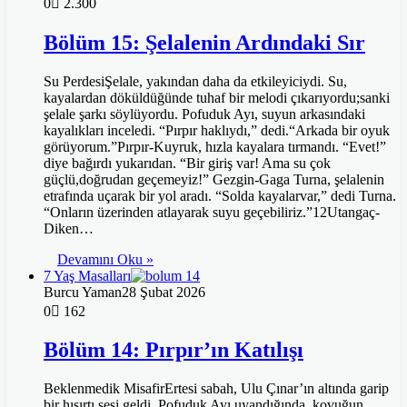
0
2.300
Bölüm 15: Şelalenin Ardındaki Sır
Su PerdesiŞelale, yakından daha da etkileyiciydi. Su,
kayalardan döküldüğünde tuhaf bir melodi çıkarıyordu;sanki
şelale şarkı söylüyordu. Pofuduk Ayı, suyun arkasındaki
kayalıkları inceledi. “Pırpır haklıydı,” dedi.“Arkada bir oyuk
görüyorum.”Pırpır-Kuyruk, hızla kayalara tırmandı. “Evet!”
diye bağırdı yukarıdan. “Bir giriş var! Ama su çok
güçlü,doğrudan geçemeyiz!” Gezgin-Gaga Turna, şelalenin
etrafında uçarak bir yol aradı. “Solda kayalarvar,” dedi Turna.
“Onların üzerinden atlayarak suyu geçebiliriz.”12Utangaç-
Diken…
Devamını Oku »
7 Yaş Masalları
Burcu Yaman
28 Şubat 2026
0
162
Bölüm 14: Pırpır’ın Katılışı
Beklenmedik MisafirErtesi sabah, Ulu Çınar’ın altında garip
bir hışırtı sesi geldi. Pofuduk Ayı uyandığında, kovuğun