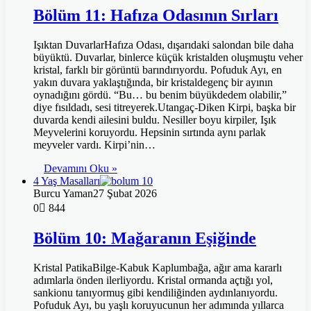
Bölüm 11: Hafıza Odasının Sırları
Işıktan DuvarlarHafıza Odası, dışarıdaki salondan bile daha
büyüktü. Duvarlar, binlerce küçük kristalden oluşmuştu veher
kristal, farklı bir görüntü barındırıyordu. Pofuduk Ayı, en
yakın duvara yaklaştığında, bir kristaldegenç bir ayının
oynadığını gördü. “Bu… bu benim büyükdedem olabilir,”
diye fısıldadı, sesi titreyerek.Utangaç-Diken Kirpi, başka bir
duvarda kendi ailesini buldu. Nesiller boyu kirpiler, Işık
Meyvelerini koruyordu. Hepsinin sırtında aynı parlak
meyveler vardı. Kirpi’nin…
Devamını Oku »
4 Yaş Masalları
Burcu Yaman
27 Şubat 2026
0
844
Bölüm 10: Mağaranın Eşiğinde
Kristal PatikaBilge-Kabuk Kaplumbağa, ağır ama kararlı
adımlarla önden ilerliyordu. Kristal ormanda açtığı yol,
sankionu tanıyormuş gibi kendiliğinden aydınlanıyordu.
Pofuduk Ayı, bu yaşlı koruyucunun her adımında yıllarca