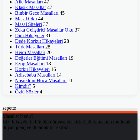
Aile Masalları
47
Klasik Masallar
47
Binbir Gece Masalları
45
Masal Oku
44
Masal Siteleri
37
Zeka Geliştirici Masallar Oku
37
Dini Hikayeler
31
Dede Korkut Hikayeleri
28
Türk Masalları
28
Heidi Masalları
20
Değerler Eğitimi Masalları
19
Ezop Masalları
18
Korku Hikayeleri
16
Adisebaba Masalları
14
Nasreddin Hoca Masalları
11
Kimdir?
5
Özlü Sözler
4
sepette
Masalist Nedir?
Biz, hikayelerin büyülü dünyasında sizleri ağırlamaktan mutluluk
duyan genç ve dinamik bir ekibiz.