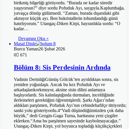
birikmiş bilgeliği görüyordu. “Burada ne kadar süredir
yaşıyorsun?” diye sordu Pofuduk Ayı, saygıyla.Kaplumbağa,
yavaşça dönüp gülümsedi. “Zaman, burada dışarıdaki gibi
akmıyor küçük ayı. Ben bukristallerin tohumlandığı günü
hatırlıyorum.” Utangaç-Diken Kirpi, hayranlıkla sordu: “O
kadar…
Devamını Oku »
Masal Dinle
Burcu Yaman
26 Şubat 2026
0
671
Bölüm 8: Sis Perdesinin Ardında
Vadinin DerinliğiGümüş Gölcük’ten ayrıldıktan sonra, sis
yeniden yoğunlaştı. Ancak bu kez Pofuduk Ayı ve
arkadaşlarıkorkmuyor, aksine sisin dilini anlamaya
başlıyorlardı. Sis kalınlaştığında durmaları, inceldiğinde
ilerlemeleri gerektiğini öğrenmişlerdi. Şarkı Ağacı’ndan
aldıkları parşömen, Pofuduk Ayı’nın cebindehafifçe titriyordu;
sanki yolu gösteriyordu.4“Vadi düşündüğümüzden çok daha
büyük,” dedi Gezgin-Gaga Turna, haritasına yeni çizgiler
eklerken.“Ama bu parşömen sayesinde kaybolmayacağız.”
Utangaç-Diken Kirpi, yol boyunca topladığı küçükçiçekleri