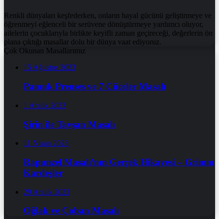
Renkli dünyaları keşfederken, onların hayal gücünü geliştirmeye ve
öğrenmeyi eğlenceli bir serüvene dönüştürmeye yardımcı oluyor,
ailelerin çocuklarıyla birlikte keyifli zaman geçireceği, değerlerin ön
plana çıktığı masallar dolu bir dünya vaat ediyoruz.
Çok Okunan Masallarımız
15 Ağustos 2023
Pamuk Prenses ve 7 Cüceler Masalı
1 Aralık 2023
Şirin ile Tavşan Masalı
11 Nisan 2023
Rapunzel Masalı’nın Gerçek Hikayesi – Grimm
Kardeşler
29 Aralık 2023
Oğlak ve Çoban Masalı