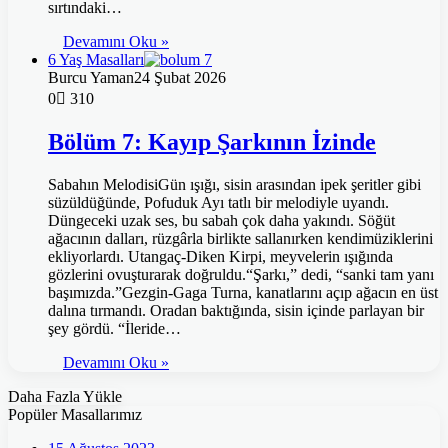
sırtındaki…
Devamını Oku »
6 Yaş Masalları
Burcu Yaman
24 Şubat 2026
0
310
Bölüm 7: Kayıp Şarkının İzinde
Sabahın MelodisiGün ışığı, sisin arasından ipek şeritler gibi
süzüldüğünde, Pofuduk Ayı tatlı bir melodiyle uyandı.
Düngeceki uzak ses, bu sabah çok daha yakındı. Söğüt
ağacının dalları, rüzgârla birlikte sallanırken kendimüziklerini
ekliyorlardı. Utangaç-Diken Kirpi, meyvelerin ışığında
gözlerini ovuşturarak doğruldu.“Şarkı,” dedi, “sanki tam yanı
başımızda.”Gezgin-Gaga Turna, kanatlarını açıp ağacın en üst
dalına tırmandı. Oradan baktığında, sisin içinde parlayan bir
şey gördü. “İleride…
Devamını Oku »
Daha Fazla Yükle
Popüler Masallarımız