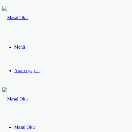
Menü
Arama yap ...
Masal Oku