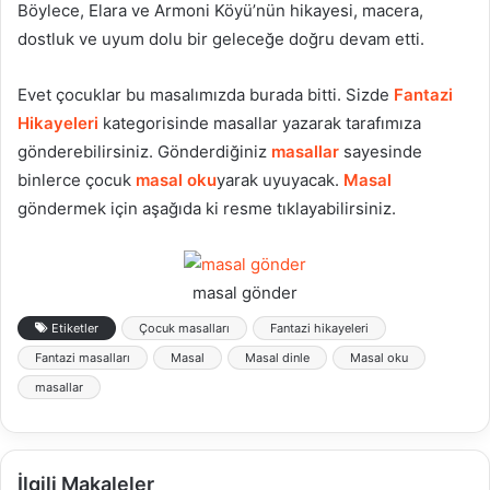
Böylece, Elara ve Armoni Köyü’nün hikayesi, macera,
dostluk ve uyum dolu bir geleceğe doğru devam etti.
Evet çocuklar bu masalımızda burada bitti. Sizde
Fantazi
Hikayeleri
kategorisinde masallar yazarak tarafımıza
gönderebilirsiniz. Gönderdiğiniz
masallar
sayesinde
binlerce çocuk
masal oku
yarak uyuyacak.
Masal
göndermek için aşağıda ki resme tıklayabilirsiniz.
masal gönder
Etiketler
Çocuk masalları
Fantazi hikayeleri
Fantazi masalları
Masal
Masal dinle
Masal oku
masallar
İlgili Makaleler