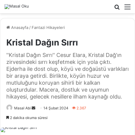
Arama
M
yap
...
Anasayfa
/
Fantazi Hikayeleri
Kristal Dağın Sırrı
''Kristal Dağın Sırrı'' Cesur Elara, Kristal Dağ'ın
zirvesindeki sırrı keşfetmek için yola çıktı.
Ejderha ile dost olup, köyü ve doğaüstü varlıkları
bir araya getirdi. Birlikte, köyün huzur ve
mutluluğunu koruyan sihirli bir kalkan
oluşturdular. Macera, dostluk ve uyumun
hikayesi, gelecek nesillere ilham kaynağı oldu.
Bir
Masal Abi
14 Şubat 2024
2.367
e-
2 dakika okuma süresi
posta
göndermek