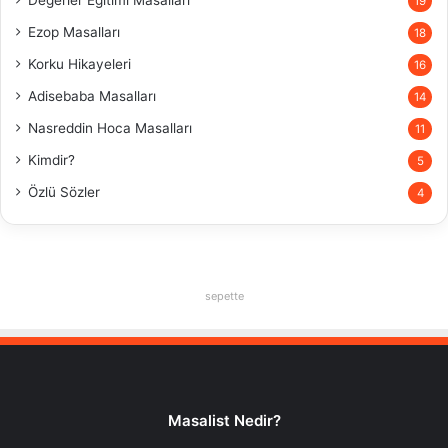
Değerler Eğitimi Masalları
19
Ezop Masalları
18
Korku Hikayeleri
16
Adisebaba Masalları
14
Nasreddin Hoca Masalları
11
Kimdir?
5
Özlü Sözler
4
sepette
Masalist Nedir?