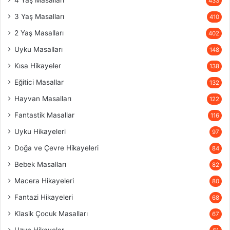
4 Yaş Masalları
433
3 Yaş Masalları
410
2 Yaş Masalları
402
Uyku Masalları
148
Kısa Hikayeler
138
Eğitici Masallar
132
Hayvan Masalları
122
Fantastik Masallar
116
Uyku Hikayeleri
97
Doğa ve Çevre Hikayeleri
84
Bebek Masalları
82
Macera Hikayeleri
80
Fantazi Hikayeleri
68
Klasik Çocuk Masalları
67