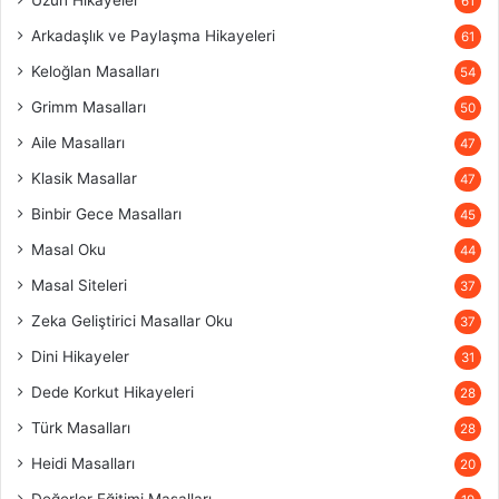
Uzun Hikayeler
61
Arkadaşlık ve Paylaşma Hikayeleri
61
Keloğlan Masalları
54
Grimm Masalları
50
Aile Masalları
47
Klasik Masallar
47
Binbir Gece Masalları
45
Masal Oku
44
Masal Siteleri
37
Zeka Geliştirici Masallar Oku
37
Dini Hikayeler
31
Dede Korkut Hikayeleri
28
Türk Masalları
28
Heidi Masalları
20