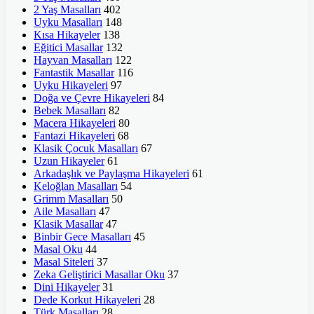
2 Yaş Masalları
402
Uyku Masalları
148
Kısa Hikayeler
138
Eğitici Masallar
132
Hayvan Masalları
122
Fantastik Masallar
116
Uyku Hikayeleri
97
Doğa ve Çevre Hikayeleri
84
Bebek Masalları
82
Macera Hikayeleri
80
Fantazi Hikayeleri
68
Klasik Çocuk Masalları
67
Uzun Hikayeler
61
Arkadaşlık ve Paylaşma Hikayeleri
61
Keloğlan Masalları
54
Grimm Masalları
50
Aile Masalları
47
Klasik Masallar
47
Binbir Gece Masalları
45
Masal Oku
44
Masal Siteleri
37
Zeka Geliştirici Masallar Oku
37
Dini Hikayeler
31
Dede Korkut Hikayeleri
28
Türk Masalları
28