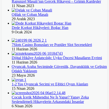
Rapunzel Masalı’nın Gerçek Hikayesi – Grimm Kardeşler
11 Nisan 2023
Oğlak ve Çoban Masalı
29 Aralık 2023
Dede Korkut Hikâyeleri: Boğaç Han
9 Ocak 2024
7Slots Casino Bonusları ve Popüler Slot Seçenekleri
11 Haziran 2026
Dijital Hikâye Anlatıcılığı: Uyku Öncesi Masalların Evrimi
11 Haziran 2026
Oyuncak Araba Seçiminde Güvenlik, Dayanıklılık ve Gelişim
Odaklı Yaklaşım
23 Mayıs 2026
1-2 Yaş Oyuncak Seçimi ve Eğitici Oyun Alanları
15 Nisan 2026
Çocuk İçerik Mühendisi Ne İş Yapar? Yapay Zeka
Seslendirmeli Hikayelerin Arkasındaki İnsanlar
6 Nisan 2026