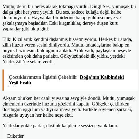
Mutlu, derin bir nefes alarak tokmağı vurdu. Ding! Ses, yumuşak bir
dalga gibi her yere yayıldı. Bu ses, sadece kulağa değil kalbe
dokunuyordu. Hayvanlar birbirlerine bakıp gülümsemeye ve
şakalaşmaya başladılar. Eski kırgınlıklar, dereye düşen kuru
yapraklar gibi akıp gitti.
Tilki Kızıl artık kendini dışlanmış hissetmiyordu. Herkes bir arada,
zilin huzur veren sesini dinliyordu. Mutlu, arkadaşlarına bakıp en
büyük hazinesini bulduğunu anladı. Artık vadi, paylaşılan neşeyle
eskisinden çok daha parlaktı. Gökyüzündeki ilk yıldız, yerdeki
Yıldız Zili’ne selam verdi.
Çocuklarımızın İlgisini Çekebilir
Doğa’nın Kalbindeki
Yeşil Fısıltı
Akşam olurken her canlı yuvasına sevgiyle döndü. Mutlu, yumuşak
çimenlerin üzerinde huzurla gözlerini kapattı. Gölgeler çekilirken,
dostluğun ışığı tüm vadiyi sarmaya yetti. Birlikte söylenen şarkılar,
rüzgarla uyuyan her kalbe neşe ekti.
Yıldızlar gökte parlar, dostluk kalplerde sessizce yankılanır.
Etiketler