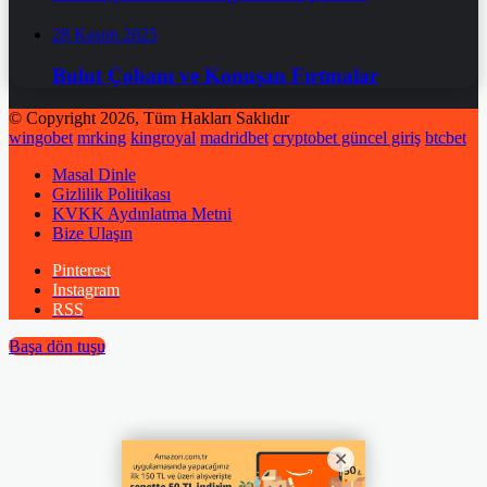
28 Kasım 2025
Bulut Çobanı ve Konuşan Fırtınalar
© Copyright 2026, Tüm Hakları Saklıdır
wingobet
mrking
kingroyal
madridbet
cryptobet güncel giriş
btcbet
Masal Dinle
Gizlilik Politikası
KVKK Aydınlatma Metni
Bize Ulaşın
Pinterest
Instagram
RSS
Başa dön tuşu