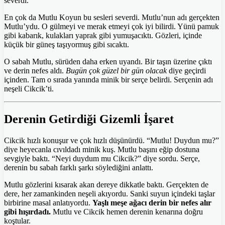
severdi.
En çok da Mutlu Koyun bu sesleri severdi. Mutlu’nun adı gerçekten
Mutlu’ydu. O gülmeyi ve merak etmeyi çok iyi bilirdi. Yünü pamuk
gibi kabarık, kulakları yaprak gibi yumuşacıktı. Gözleri, içinde
küçük bir güneş taşıyormuş gibi sıcaktı.
O sabah Mutlu, sürüden daha erken uyandı. Bir taşın üzerine çıktı
ve derin nefes aldı.
Bugün çok güzel bir gün olacak
diye geçirdi
içinden. Tam o sırada yanında minik bir serçe belirdi. Serçenin adı
neşeli Cikcik’ti.
Derenin Getirdiği Gizemli İşaret
Cikcik hızlı konuşur ve çok hızlı düşünürdü. “Mutlu! Duydun mu?”
diye heyecanla cıvıldadı minik kuş. Mutlu başını eğip dostuna
sevgiyle baktı. “Neyi duydum mu Cikcik?” diye sordu. Serçe,
derenin bu sabah farklı şarkı söylediğini anlattı.
Mutlu gözlerini kısarak akan dereye dikkatle baktı. Gerçekten de
dere, her zamankinden neşeli akıyordu. Sanki suyun içindeki taşlar
birbirine masal anlatıyordu.
Yaşlı meşe ağacı derin bir nefes alır
gibi hışırdadı.
Mutlu ve Cikcik hemen derenin kenarına doğru
koştular.