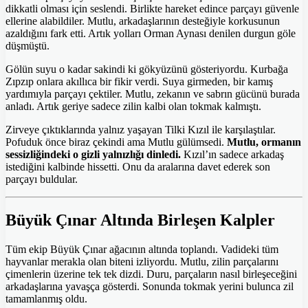
dikkatli olması için seslendi. Birlikte hareket edince parçayı güvenle
ellerine alabildiler. Mutlu, arkadaşlarının desteğiyle korkusunun
azaldığını fark etti. Artık yolları Orman Aynası denilen durgun göle
düşmüştü.
Gölün suyu o kadar sakindi ki gökyüzünü gösteriyordu. Kurbağa
Zıpzıp onlara akıllıca bir fikir verdi. Suya girmeden, bir kamış
yardımıyla parçayı çektiler. Mutlu, zekanın ve sabrın gücünü burada
anladı. Artık geriye sadece zilin kalbi olan tokmak kalmıştı.
Zirveye çıktıklarında yalnız yaşayan Tilki Kızıl ile karşılaştılar.
Pofuduk önce biraz çekindi ama Mutlu gülümsedi.
Mutlu, ormanın
sessizliğindeki o gizli yalnızlığı dinledi.
Kızıl’ın sadece arkadaş
istediğini kalbinde hissetti. Onu da aralarına davet ederek son
parçayı buldular.
Büyük Çınar Altında Birleşen Kalpler
Tüm ekip Büyük Çınar ağacının altında toplandı. Vadideki tüm
hayvanlar merakla olan biteni izliyordu. Mutlu, zilin parçalarını
çimenlerin üzerine tek tek dizdi. Duru, parçaların nasıl birleşeceğini
arkadaşlarına yavaşça gösterdi. Sonunda tokmak yerini bulunca zil
tamamlanmış oldu.