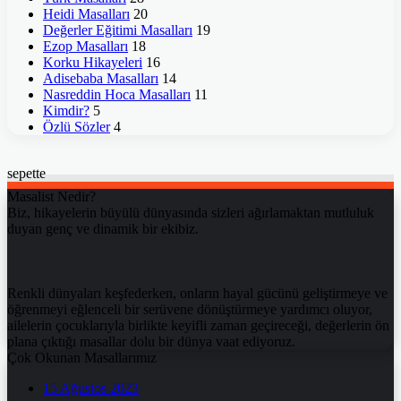
Heidi Masalları
20
Değerler Eğitimi Masalları
19
Ezop Masalları
18
Korku Hikayeleri
16
Adisebaba Masalları
14
Nasreddin Hoca Masalları
11
Kimdir?
5
Özlü Sözler
4
sepette
Masalist Nedir?
Biz, hikayelerin büyülü dünyasında sizleri ağırlamaktan mutluluk
duyan genç ve dinamik bir ekibiz.
Renkli dünyaları keşfederken, onların hayal gücünü geliştirmeye ve
öğrenmeyi eğlenceli bir serüvene dönüştürmeye yardımcı oluyor,
ailelerin çocuklarıyla birlikte keyifli zaman geçireceği, değerlerin ön
plana çıktığı masallar dolu bir dünya vaat ediyoruz.
Çok Okunan Masallarımız
15 Ağustos 2023