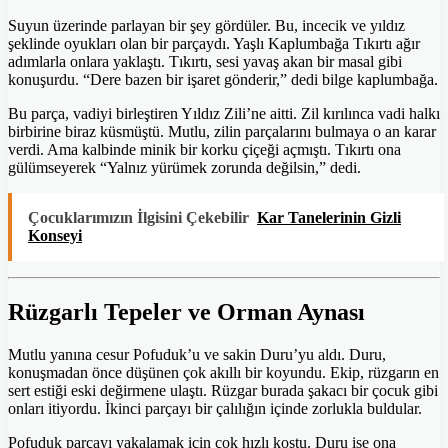
Suyun üzerinde parlayan bir şey gördüler. Bu, incecik ve yıldız
şeklinde oyukları olan bir parçaydı. Yaşlı Kaplumbağa Tıkırtı ağır
adımlarla onlara yaklaştı. Tıkırtı, sesi yavaş akan bir masal gibi
konuşurdu. “Dere bazen bir işaret gönderir,” dedi bilge kaplumbağa.
Bu parça, vadiyi birleştiren Yıldız Zili’ne aitti. Zil kırılınca vadi halkı
birbirine biraz küsmüştü. Mutlu, zilin parçalarını bulmaya o an karar
verdi. Ama kalbinde minik bir korku çiçeği açmıştı. Tıkırtı ona
gülümseyerek “Yalnız yürümek zorunda değilsin,” dedi.
Çocuklarımızın İlgisini Çekebilir
Kar Tanelerinin Gizli
Konseyi
Rüzgarlı Tepeler ve Orman Aynası
Mutlu yanına cesur Pofuduk’u ve sakin Duru’yu aldı. Duru,
konuşmadan önce düşünen çok akıllı bir koyundu. Ekip, rüzgarın en
sert estiği eski değirmene ulaştı. Rüzgar burada şakacı bir çocuk gibi
onları itiyordu. İkinci parçayı bir çalılığın içinde zorlukla buldular.
Pofuduk parçayı yakalamak için çok hızlı koştu. Duru ise ona