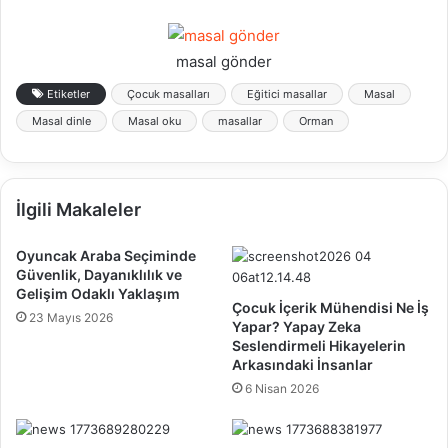
masal gönder
Etiketler
Çocuk masalları
Eğitici masallar
Masal
Masal dinle
Masal oku
masallar
Orman
İlgili Makaleler
Oyuncak Araba Seçiminde
Güvenlik, Dayanıklılık ve
Gelişim Odaklı Yaklaşım
Çocuk İçerik Mühendisi Ne İş
23 Mayıs 2026
Yapar? Yapay Zeka
Seslendirmeli Hikayelerin
Arkasındaki İnsanlar
6 Nisan 2026