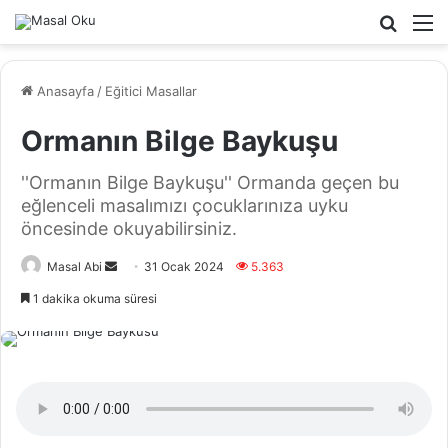
Arama
M
yap
...
Anasayfa
/
Eğitici Masallar
Ormanın Bilge Baykuşu
''Ormanın Bilge Baykuşu'' Ormanda geçen bu
eğlenceli masalımızı çocuklarınıza uyku
öncesinde okuyabilirsiniz.
Bir
Masal Abi
31 Ocak 2024
5.363
e-
1 dakika okuma süresi
posta
göndermek