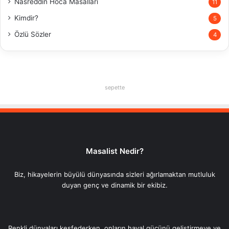
Nasreddin Hoca Masalları
11
Kimdir?
5
Özlü Sözler
4
sepette
Masalist Nedir?
Biz, hikayelerin büyülü dünyasında sizleri ağırlamaktan mutluluk
duyan genç ve dinamik bir ekibiz.
Renkli dünyaları keşfederken, onların hayal gücünü geliştirmeye ve