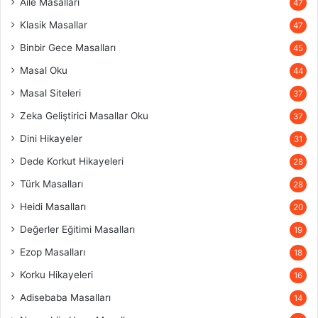
Aile Masalları
47
Klasik Masallar
47
Binbir Gece Masalları
45
Masal Oku
44
Masal Siteleri
37
Zeka Geliştirici Masallar Oku
37
Dini Hikayeler
31
Dede Korkut Hikayeleri
28
Türk Masalları
28
Heidi Masalları
20
Değerler Eğitimi Masalları
19
Ezop Masalları
18
Korku Hikayeleri
16
Adisebaba Masalları
14