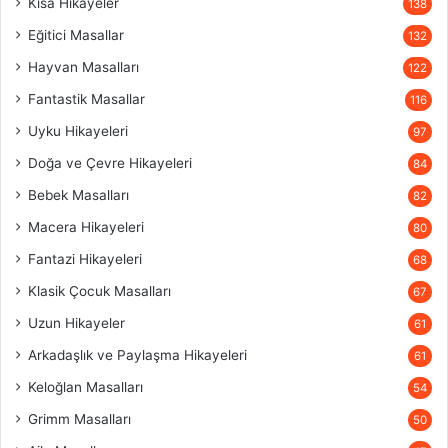
Kısa Hikayeler
138
Eğitici Masallar
132
Hayvan Masalları
122
Fantastik Masallar
116
Uyku Hikayeleri
97
Doğa ve Çevre Hikayeleri
84
Bebek Masalları
82
Macera Hikayeleri
80
Fantazi Hikayeleri
68
Klasik Çocuk Masalları
67
Uzun Hikayeler
61
Arkadaşlık ve Paylaşma Hikayeleri
61
Keloğlan Masalları
54
Grimm Masalları
50