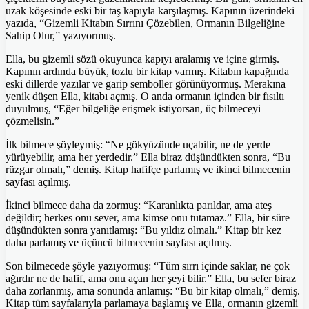
uzak köşesinde eski bir taş kapıyla karşılaşmış. Kapının üzerindeki
yazıda, “Gizemli Kitabın Sırrını Çözebilen, Ormanın Bilgeliğine
Sahip Olur,” yazıyormuş.
Ella, bu gizemli sözü okuyunca kapıyı aralamış ve içine girmiş.
Kapının ardında büyük, tozlu bir kitap varmış. Kitabın kapağında
eski dillerde yazılar ve garip semboller görünüyormuş. Merakına
yenik düşen Ella, kitabı açmış. O anda ormanın içinden bir fısıltı
duyulmuş, “Eğer bilgeliğe erişmek istiyorsan, üç bilmeceyi
çözmelisin.”
İlk bilmece şöyleymiş: “Ne gökyüzünde uçabilir, ne de yerde
yürüyebilir, ama her yerdedir.” Ella biraz düşündükten sonra, “Bu
rüzgar olmalı,” demiş. Kitap hafifçe parlamış ve ikinci bilmecenin
sayfası açılmış.
İkinci bilmece daha da zormuş: “Karanlıkta parıldar, ama ateş
değildir; herkes onu sever, ama kimse onu tutamaz.” Ella, bir süre
düşündükten sonra yanıtlamış: “Bu yıldız olmalı.” Kitap bir kez
daha parlamış ve üçüncü bilmecenin sayfası açılmış.
Son bilmecede şöyle yazıyormuş: “Tüm sırrı içinde saklar, ne çok
ağırdır ne de hafif, ama onu açan her şeyi bilir.” Ella, bu sefer biraz
daha zorlanmış, ama sonunda anlamış: “Bu bir kitap olmalı,” demiş.
Kitap tüm sayfalarıyla parlamaya başlamış ve Ella, ormanın gizemli