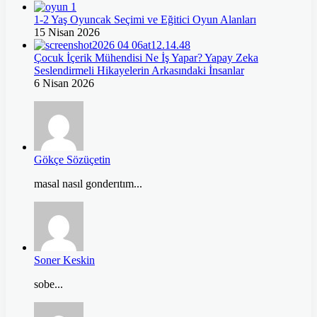
1-2 Yaş Oyuncak Seçimi ve Eğitici Oyun Alanları
15 Nisan 2026
Çocuk İçerik Mühendisi Ne İş Yapar? Yapay Zeka
Seslendirmeli Hikayelerin Arkasındaki İnsanlar
6 Nisan 2026
Gökçe Sözüçetin
masal nasıl gonderıtım...
Soner Keskin
sobe...