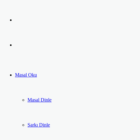
Facebook
Twitter
LinkedIn
Pinterest
Messenger
Messenger
Previous
post
Next
post
Masal Oku
Masal Dinle
Şarkı Dinle