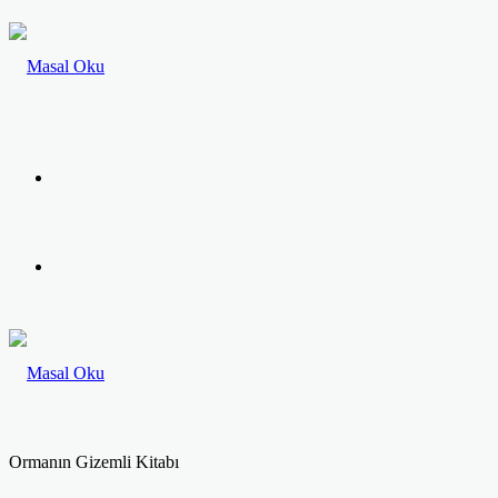
Menü
Arama
yap
...
Ormanın Gizemli Kitabı