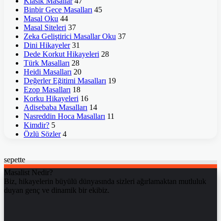
Klasik Masallar
47
Binbir Gece Masalları
45
Masal Oku
44
Masal Siteleri
37
Zeka Geliştirici Masallar Oku
37
Dini Hikayeler
31
Dede Korkut Hikayeleri
28
Türk Masalları
28
Heidi Masalları
20
Değerler Eğitimi Masalları
19
Ezop Masalları
18
Korku Hikayeleri
16
Adisebaba Masalları
14
Nasreddin Hoca Masalları
11
Kimdir?
5
Özlü Sözler
4
sepette
Masalist Nedir?
Biz, hikayelerin büyülü dünyasında sizleri ağırlamaktan mutluluk
duyan genç ve dinamik bir ekibiz.