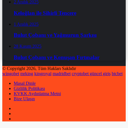
2 Aralık 2025
Keloğlan ile Sihirli Tencere
1 Aralık 2025
Bulut Çobanı ve Yağmurun Şarkısı
28 Kasım 2025
Bulut Çobanı ve Konuşan Fırtınalar
© Copyright 2026, Tüm Hakları Saklıdır
wingobet
mrking
kingroyal
madridbet
cryptobet güncel giriş
btcbet
Masal Dinle
Gizlilik Politikası
KVKK Aydınlatma Metni
Bize Ulaşın
Pinterest
Instagram
RSS