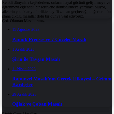
Renkli dünyaları keşfederken, onların hayal gücünü geliştirmeye ve
öğrenmeyi eğlenceli bir serüvene dönüştürmeye yardımcı oluyor,
ailelerin çocuklarıyla birlikte keyifli zaman geçireceği, değerlerin ön
plana çıktığı masallar dolu bir dünya vaat ediyoruz.
Çok Okunan Masallarımız
15 Ağustos 2023
Pamuk Prenses ve 7 Cüceler Masalı
1 Aralık 2023
Şirin ile Tavşan Masalı
11 Nisan 2023
Rapunzel Masalı’nın Gerçek Hikayesi – Grimm
Kardeşler
29 Aralık 2023
Oğlak ve Çoban Masalı
Binbir Gece Masalları