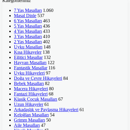
Kategorilerimiz
7 Yaş Masalları
1.060
Masal Dinle
537
6 Yaş Masalları
463
5 Yaş Masalları
436
4 Yaş Masalları
433
3 Yaş Masalları
410
2 Yaş Masalları
402
Uyku Masalları
148
Kısa Hikayeler
138
Eğitici Masallar
132
Hayvan Masalları
122
Fantastik Masallar
116
Uyku Hikayeleri
97
Doğa ve Çevre Hikayeleri
84
Bebek Masalları
82
Macera Hikayeleri
80
Fantazi Hikayeleri
68
Klasik Çocuk Masalları
67
Uzun Hikayeler
61
Arkadaşlık ve Paylaşma Hikayeleri
61
Keloğlan Masalları
54
Grimm Masalları
50
Aile Masalları
47