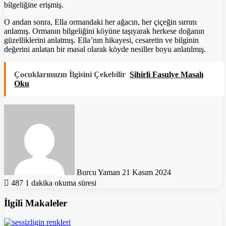
bilgeliğine erişmiş.
O andan sonra, Ella ormandaki her ağacın, her çiçeğin sırrını
anlamış. Ormanın bilgeliğini köyüne taşıyarak herkese doğanın
güzelliklerini anlatmış. Ella’nın hikayesi, cesaretin ve bilginin
değerini anlatan bir masal olarak köyde nesiller boyu anlatılmış.
Çocuklarımızın İlgisini Çekebilir
Sihirli Fasulye Masalı
Oku
Bir
e-
posta
göndermek
Burcu Yaman
21 Kasım 2024
487
1 dakika okuma süresi
İlgili Makaleler