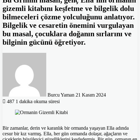
Bu Grimm masalı, genç Ella’nın ormanın
gizemli kitabını keşfetme ve bilgelik dolu
bilmeceleri çözme yolculuğunu anlatıyor.
Bilgelik ve cesaretin önemini vurgulayan
bu masal, çocuklara doğanın sırlarını ve
bilginin gücünü öğretiyor.
Bir
e-
posta
göndermek
Burcu Yaman
21 Kasım 2024
487
1 dakika okuma süresi
Bir zamanlar, derin ve karanlık bir ormanda yaşayan Ella adında
cesur bir kız varmış. Ella, her gün ormanda dolaşır, ağaçların ve
çiçeklerin büyüleyici güzelliklerini keşfedermiş. Bir gün, ormanın en