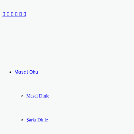
Facebook
Twitter
LinkedIn
Pinterest
Messenger
Messenger
Masal Oku
Masal Dinle
Şarkı Dinle