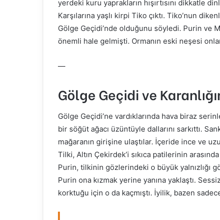
yerdeki kuru yaprakların hışırtısını dikkatle din
Karşılarına yaşlı kirpi Tiko çıktı. Tiko’nun dik
Gölge Geçidi’nde olduğunu söyledi. Purin ve Muf
önemli hale gelmişti. Ormanın eski neşesi onlar
—
Gölge Geçidi ve Karanlığın
Gölge Geçidi’ne vardıklarında hava biraz serin
bir söğüt ağacı üzüntüyle dallarını sarkıttı. Sank
mağaranın girişine ulaştılar. İçeride ince ve uzu
Tilki, Altın Çekirdek’i sıkıca patilerinin arasınd
Purin, tilkinin gözlerindeki o büyük yalnızlığı g
Purin ona kızmak yerine yanına yaklaştı. Sessiz
korktuğu için o da kaçmıştı. İyilik, bazen sadec