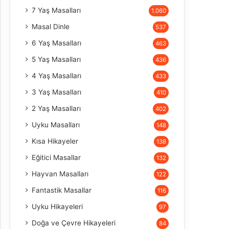
7 Yaş Masalları
1.060
Masal Dinle
537
6 Yaş Masalları
463
5 Yaş Masalları
436
4 Yaş Masalları
433
3 Yaş Masalları
410
2 Yaş Masalları
402
Uyku Masalları
148
Kısa Hikayeler
138
Eğitici Masallar
132
Hayvan Masalları
122
Fantastik Masallar
116
Uyku Hikayeleri
97
Doğa ve Çevre Hikayeleri
84