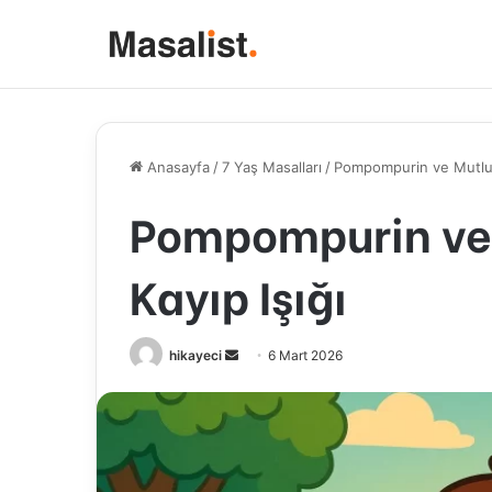
Anasayfa
/
7 Yaş Masalları
/
Pompompurin ve Mutlulu
Pompompurin ve 
Kayıp Işığı
hikayeci
B
6 Mart 2026
i
r
e
-
p