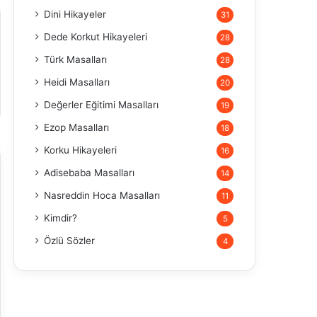
Dini Hikayeler
31
Dede Korkut Hikayeleri
28
Türk Masalları
28
Heidi Masalları
20
Değerler Eğitimi Masalları
19
Ezop Masalları
18
Korku Hikayeleri
16
Adisebaba Masalları
14
Nasreddin Hoca Masalları
11
Kimdir?
5
Özlü Sözler
4