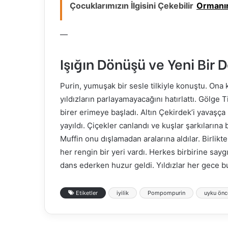
Çocuklarımızın İlgisini Çekebilir
Ormanın
—
Işığın Dönüşü ve Yeni Bir 
Purin, yumuşak bir sesle tilkiyle konuştu. Ona 
yıldızların parlayamayacağını hatırlattı. Gölge T
birer erimeye başladı. Altın Çekirdek’i yavaşça
yayıldı. Çiçekler canlandı ve kuşlar şarkılarına b
Muffin onu dışlamadan aralarına aldılar. Birli
her rengin bir yeri vardı. Herkes birbirine s
dans ederken huzur geldi. Yıldızlar her gece b
Etiketler
iyilik
Pompompurin
uyku önc