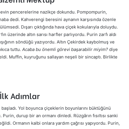
k evin pencerelerine nazikçe dokundu. Pompompurin,
aba dedi. Kahverengi beresini aynanın karşısında özenle
ülümsedi. Dışarı çıktığında hava çiçek kokularıyla doluydu.
n üzerinde altın sarısı harfler parlıyordu. Purin zarfı aldı
 ışığının söndüğü yazıyordu. Altın Çekirdek kaybolmuş ve
ıkıca tuttu.
Acaba bu önemli görevi başarabilir miyim?
diye
ldi. Muffin, kuyruğunu sallayan neşeli bir sincaptı. Birlikte
İlk Adımlar
 başladı. Yol boyunca çiçeklerin boyunlarını büktüğünü
Purin, durup bir an ormanı dinledi. Rüzgârın fısıltısı sanki
eğildi. Ormanın kalbi onlara yardım çağrısı yapıyordu. Purin,