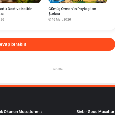
tlı Dost ve Kalbin
Gümüş Orman’ın Paylaşılan
ısı
Şarkısı
026
16 Mart 2026
evap bırakın
sepette
k Okunan Masallarımız
Binbir Gece Masallar