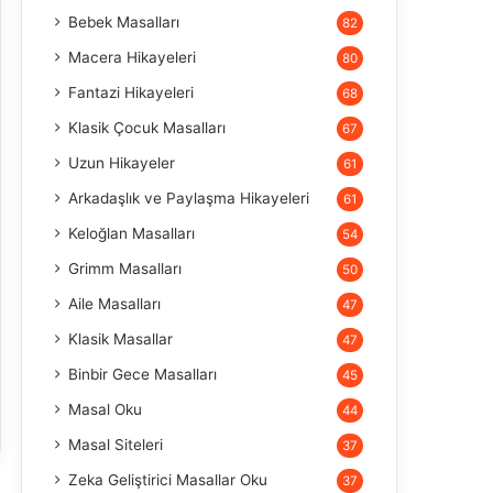
Bebek Masalları
82
Macera Hikayeleri
80
Fantazi Hikayeleri
68
Klasik Çocuk Masalları
67
Uzun Hikayeler
61
Arkadaşlık ve Paylaşma Hikayeleri
61
Keloğlan Masalları
54
Grimm Masalları
50
Aile Masalları
47
Klasik Masallar
47
Binbir Gece Masalları
45
Masal Oku
44
Masal Siteleri
37
Zeka Geliştirici Masallar Oku
37