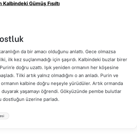
 Kalbindeki Gümüş Fısıltı
Dostluk
karanlığın da bir amacı olduğunu anlattı. Gece olmazsa
ilki, ilk kez suçlanmadığı için şaşırdı. Kalbindeki buzlar birer
 Purin’e doğru uzattı. Işık yeniden ormanın her köşesine
aşladı. Tilki artık yalnız olmadığını o an anladı. Purin ve
kte ormanın kalbine doğru neşeyle yürüdüler. Artık ormanda
aygı duyarak yaşamayı öğrendi. Gökyüzünde pembe bulutlar
u dostluğun üzerine parladı.
esi