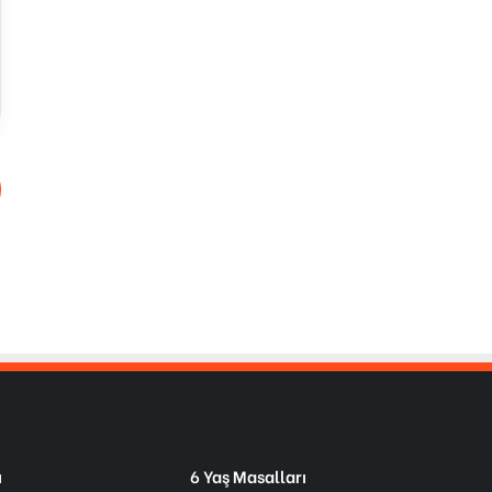
ı
6 Yaş Masalları