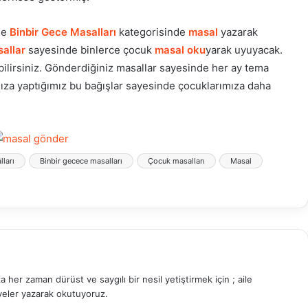
de
Binbir Gece Masalları
kategorisinde
masal
yazarak
allar
sayesinde binlerce çocuk
masal oku
yarak uyuyacak.
ilirsiniz. Gönderdiğiniz masallar sayesinde her ay tema
nıza yaptığımız bu bağışlar sayesinde çocuklarımıza daha
lları
Binbir gecece masalları
Çocuk masalları
Masal
 her zaman dürüst ve saygılı bir nesil yetiştirmek için ; aile
yeler yazarak okutuyoruz.