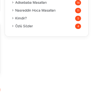
Adisebaba Masalları
14
Nasreddin Hoca Masalları
11
Kimdir?
5
Özlü Sözler
4