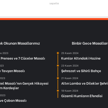
sepette
k Okunan Masallarımız
Binbir Gece Masallar
os 2023
25 Kasım 2024
Prenses ve 7 Cüceler Masalı
Kumlar Altındaki Hazine
2023
23 Kasım 2024
le Tavşan Masalı
Şehrazat ve Sihirli Bahçe
 2023
21 Kasım 2024
el Masalı’nın Gerçek Hikayesi
Altın Lamba ve Dilekler Şehri
m Kardeşler
18 Kasım 2024
Gizemli Kumların Efendisi
 2023
ve Çoban Masalı