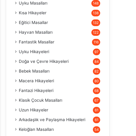
Uyku Masalları
148
Kısa Hikayeler
138
Eğitici Masallar
132
Hayvan Masalları
122
Fantastik Masallar
116
Uyku Hikayeleri
97
Doğa ve Çevre Hikayeleri
84
Bebek Masalları
82
Macera Hikayeleri
80
Fantazi Hikayeleri
68
Klasik Çocuk Masalları
67
Uzun Hikayeler
61
Arkadaşlık ve Paylaşma Hikayeleri
61
Keloğlan Masalları
54