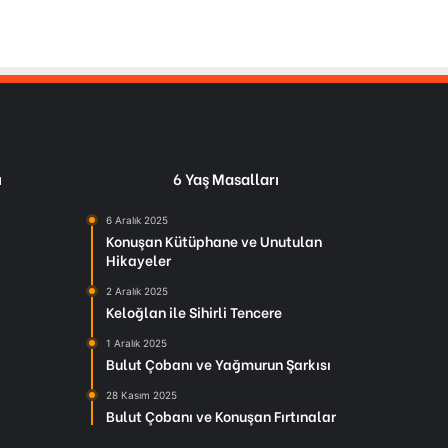
ı
6 Yaş Masalları
6 Aralık 2025
Konuşan Kütüphane ve Unutulan
Hikayeler
2 Aralık 2025
Keloğlan ile Sihirli Tencere
1 Aralık 2025
Bulut Çobanı ve Yağmurun Şarkısı
28 Kasım 2025
Bulut Çobanı ve Konuşan Fırtınalar