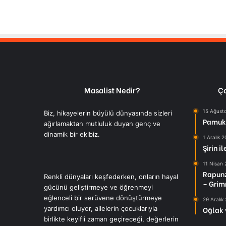
Masalist Nedir?
Ço
15 Ağust
Biz, hikayelerin büyülü dünyasında sizleri
Pamuk 
ağırlamaktan mutluluk duyan genç ve
dinamik bir ekibiz.
1 Aralık 
Şirin i
11 Nisan
Rapunz
Renkli dünyaları keşfederken, onların hayal
– Grim
gücünü geliştirmeye ve öğrenmeyi
eğlenceli bir serüvene dönüştürmeye
29 Aralık
yardımcı oluyor, ailelerin çocuklarıyla
Oğlak 
birlikte keyifli zaman geçireceği, değerlerin