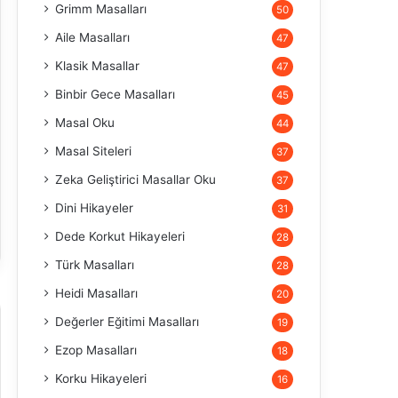
Grimm Masalları
50
Aile Masalları
47
Klasik Masallar
47
Binbir Gece Masalları
45
Masal Oku
44
Masal Siteleri
37
Zeka Geliştirici Masallar Oku
37
Dini Hikayeler
31
Dede Korkut Hikayeleri
28
Türk Masalları
28
Heidi Masalları
20
Değerler Eğitimi Masalları
19
Ezop Masalları
18
Korku Hikayeleri
16