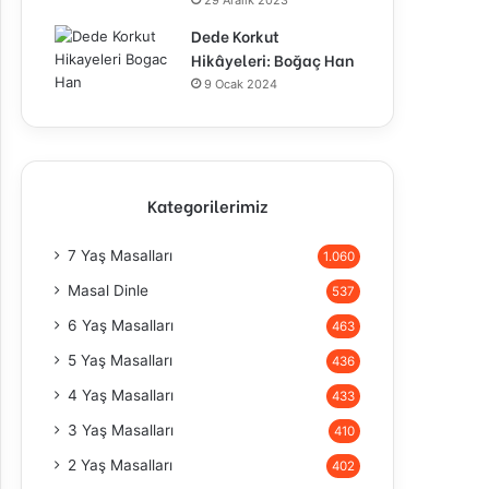
29 Aralık 2023
Dede Korkut
Hikâyeleri: Boğaç Han
9 Ocak 2024
Kategorilerimiz
7 Yaş Masalları
1.060
Masal Dinle
537
6 Yaş Masalları
463
5 Yaş Masalları
436
4 Yaş Masalları
433
3 Yaş Masalları
410
2 Yaş Masalları
402