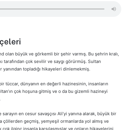
çeleri
d olan büyük ve görkemli bir şehir varmış. Bu şehrin kralı,
ı tarafından çok sevilir ve saygı görürmüş. Sultan
 yanından topladığı hikayeleri dinlemekmiş.
ir tüccar, dünyanın en değerli hazinesinin, insanların
ltan’ın çok hoşuna gitmiş ve o da bu gizemli hazineyi
.
sarayın en cesur savaşçısı Ali’yi yanına alarak, büyük bir
la çöllerden geçmiş, yemyeşil ormanlarda yol almış ve
 çok ilginç insanla karşılaşmışlar ve onların hikayelerini