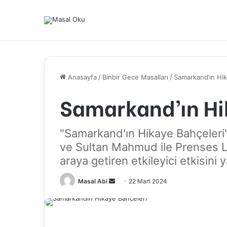
Anasayfa
/
Binbir Gece Masalları
/
Samarkand’ın Hik
Samarkand’ın Hi
"Samarkand'ın Hikaye Bahçeleri" 
ve Sultan Mahmud ile Prenses Ley
araya getiren etkileyici etkisini y
Bir
Masal Abi
22 Mart 2024
e-
posta
göndermek