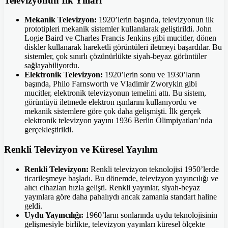
Televizyonun İlk Yılları
Mekanik Televizyon:
1920’lerin başında, televizyonun ilk
prototipleri mekanik sistemler kullanılarak geliştirildi. John
Logie Baird ve Charles Francis Jenkins gibi mucitler, dönen
diskler kullanarak hareketli görüntüleri iletmeyi başardılar. Bu
sistemler, çok sınırlı çözünürlükte siyah-beyaz görüntüler
sağlayabiliyordu.
Elektronik Televizyon:
1920’lerin sonu ve 1930’ların
başında, Philo Farnsworth ve Vladimir Zworykin gibi
mucitler, elektronik televizyonun temelini attı. Bu sistem,
görüntüyü iletmede elektron ışınlarını kullanıyordu ve
mekanik sistemlere göre çok daha gelişmişti. İlk gerçek
elektronik televizyon yayını 1936 Berlin Olimpiyatları’nda
gerçekleştirildi.
Renkli Televizyon ve Küresel Yayılım
Renkli Televizyon:
Renkli televizyon teknolojisi 1950’lerde
ticarileşmeye başladı. Bu dönemde, televizyon yayıncılığı ve
alıcı cihazları hızla gelişti. Renkli yayınlar, siyah-beyaz
yayınlara göre daha pahalıydı ancak zamanla standart haline
geldi.
Uydu Yayıncılığı:
1960’ların sonlarında uydu teknolojisinin
gelişmesiyle birlikte, televizyon yayınları küresel ölçekte