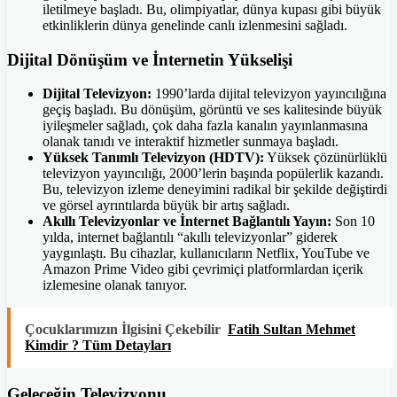
iletilmeye başladı. Bu, olimpiyatlar, dünya kupası gibi büyük
etkinliklerin dünya genelinde canlı izlenmesini sağladı.
Dijital Dönüşüm ve İnternetin Yükselişi
Dijital Televizyon:
1990’larda dijital televizyon yayıncılığına
geçiş başladı. Bu dönüşüm, görüntü ve ses kalitesinde büyük
iyileşmeler sağladı, çok daha fazla kanalın yayınlanmasına
olanak tanıdı ve interaktif hizmetler sunmaya başladı.
Yüksek Tanımlı Televizyon (HDTV):
Yüksek çözünürlüklü
televizyon yayıncılığı, 2000’lerin başında popülerlik kazandı.
Bu, televizyon izleme deneyimini radikal bir şekilde değiştirdi
ve görsel ayrıntılarda büyük bir artış sağladı.
Akıllı Televizyonlar ve İnternet Bağlantılı Yayın:
Son 10
yılda, internet bağlantılı “akıllı televizyonlar” giderek
yaygınlaştı. Bu cihazlar, kullanıcıların Netflix, YouTube ve
Amazon Prime Video gibi çevrimiçi platformlardan içerik
izlemesine olanak tanıyor.
Çocuklarımızın İlgisini Çekebilir
Fatih Sultan Mehmet
Kimdir ? Tüm Detayları
Geleceğin Televizyonu