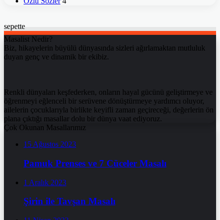
Özlü Sözler
4
sepette
Masalist Nedir?
Biz, hikayelerin büyülü dünyasında sizleri ağırlamaktan mutluluk
duyan genç ve dinamik bir ekibiz.
Renkli dünyaları keşfederken, onların hayal gücünü geliştirmeye ve
öğrenmeyi eğlenceli bir serüvene dönüştürmeye yardımcı oluyor,
ailelerin çocuklarıyla birlikte keyifli zaman geçireceği, değerlerin ön
plana çıktığı masallar dolu bir dünya vaat ediyoruz.
Çok Okunan Masallarımız
15 Ağustos 2023
Pamuk Prenses ve 7 Cüceler Masalı
1 Aralık 2023
Şirin ile Tavşan Masalı