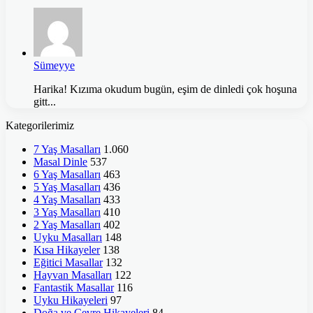
Sümeyye
Harika! Kızıma okudum bugün, eşim de dinledi çok hoşuna
gitt...
Kategorilerimiz
7 Yaş Masalları
1.060
Masal Dinle
537
6 Yaş Masalları
463
5 Yaş Masalları
436
4 Yaş Masalları
433
3 Yaş Masalları
410
2 Yaş Masalları
402
Uyku Masalları
148
Kısa Hikayeler
138
Eğitici Masallar
132
Hayvan Masalları
122
Fantastik Masallar
116
Uyku Hikayeleri
97
Doğa ve Çevre Hikayeleri
84