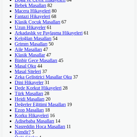
Bebek Masalları
82
Macera Hikayeleri
80
Fantazi Hikayeleri
68
Klasik Çocuk Masalları
67
Uzun Hikayeler
61
Arkadaşlık ve Paylaşma Hikayeleri
61
Keloğlan Masalları
54
Grimm Masalları
50
Aile Masalları
47
Klasik Masallar
47
Binbir Gece Masalları
45
Masal Oku
44
Masal Siteleri
37
Zeka Geliştirici Masallar Oku
37
Dini Hikayeler
31
Dede Korkut Hikayeleri
28
Türk Masalları
28
Heidi Masalları
20
Değerler Eğitimi Masalları
19
Ezop Masalları
18
Korku Hikayeleri
16
Adisebaba Masalları
14
Nasreddin Hoca Masalları
11
Kimdir?
5