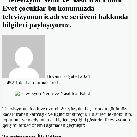
''Televizyon Nedir ve Nasıl İcat Edildi''
Evet çocuklar bu konumuzda
televizyonun icadı ve serüveni hakkında
bilgileri paylaşıyoruz.
Bir
e-
posta
göndermek
Hocam
10 Şubat 2024
452
1 dakika okuma süresi
Televizyonun icadı ve evrimi, 20. yüzyılın başlarından günümüze
kadar uzanan karmaşık ve ilginç bir süreçtir. Bu süreç, teknolojinin,
toplumun ve medyanın nasıl iç içe geçtiğini gösterir. Televizyonun
gelişimi birkaç önemli aşamadan geçmiştir: