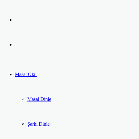
Facebook
Twitter
LinkedIn
Pinterest
Messenger
Messenger
Previous
post
Next
post
Masal Oku
Masal Dinle
Şarkı Dinle