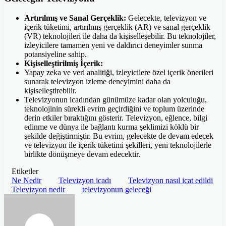
Artırılmış ve Sanal Gerçeklik:
Gelecekte, televizyon ve
içerik tüketimi, artırılmış gerçeklik (AR) ve sanal gerçeklik
(VR) teknolojileri ile daha da kişiselleşebilir. Bu teknolojiler,
izleyicilere tamamen yeni ve daldırıcı deneyimler sunma
potansiyeline sahip.
Kişiselleştirilmiş İçerik:
Yapay zeka ve veri analitiği, izleyicilere özel içerik önerileri
sunarak televizyon izleme deneyimini daha da
kişiselleştirebilir.
Televizyonun icadından günümüze kadar olan yolculuğu,
teknolojinin sürekli evrim geçirdiğini ve toplum üzerinde
derin etkiler bıraktığını gösterir. Televizyon, eğlence, bilgi
edinme ve dünya ile bağlantı kurma şeklimizi köklü bir
şekilde değiştirmiştir. Bu evrim, gelecekte de devam edecek
ve televizyon ile içerik tüketimi şekilleri, yeni teknolojilerle
birlikte dönüşmeye devam edecektir.
Etiketler
Ne Nedir
Televizyon icadı
Televizyon nasıl icat edildi
Televizyon nedir
televizyonun geleceği
Bir
e-
posta
göndermek