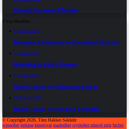
Gizemli Kumların Efendisi
6 Yaş Masalları
6 Aralık 2025
Konuşan Kütüphane ve Unutulan Hikayeler
2 Aralık 2025
Keloğlan ile Sihirli Tencere
1 Aralık 2025
Bulut Çobanı ve Yağmurun Şarkısı
28 Kasım 2025
Bulut Çobanı ve Konuşan Fırtınalar
© Copyright 2026, Tüm Hakları Saklıdır
wingobet
mrking
kingroyal
madridbet
cryptobet güncel giriş
btcbet