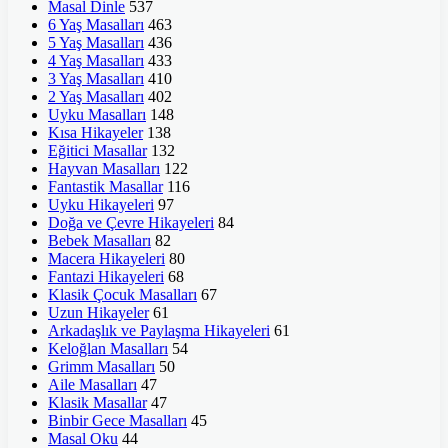
Masal Dinle
537
6 Yaş Masalları
463
5 Yaş Masalları
436
4 Yaş Masalları
433
3 Yaş Masalları
410
2 Yaş Masalları
402
Uyku Masalları
148
Kısa Hikayeler
138
Eğitici Masallar
132
Hayvan Masalları
122
Fantastik Masallar
116
Uyku Hikayeleri
97
Doğa ve Çevre Hikayeleri
84
Bebek Masalları
82
Macera Hikayeleri
80
Fantazi Hikayeleri
68
Klasik Çocuk Masalları
67
Uzun Hikayeler
61
Arkadaşlık ve Paylaşma Hikayeleri
61
Keloğlan Masalları
54
Grimm Masalları
50
Aile Masalları
47
Klasik Masallar
47
Binbir Gece Masalları
45
Masal Oku
44