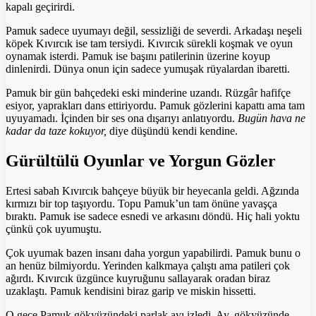
kapalı geçirirdi.
Pamuk sadece uyumayı değil, sessizliği de severdi. Arkadaşı neşeli
köpek Kıvırcık ise tam tersiydi. Kıvırcık sürekli koşmak ve oyun
oynamak isterdi. Pamuk ise başını patilerinin üzerine koyup
dinlenirdi. Dünya onun için sadece yumuşak rüyalardan ibaretti.
Pamuk bir gün bahçedeki eski minderine uzandı. Rüzgâr hafifçe
esiyor, yaprakları dans ettiriyordu. Pamuk gözlerini kapattı ama tam
uyuyamadı. İçinden bir ses ona dışarıyı anlatıyordu.
Bugün hava ne
kadar da taze kokuyor,
diye düşündü kendi kendine.
Gürültülü Oyunlar ve Yorgun Gözler
Ertesi sabah Kıvırcık bahçeye büyük bir heyecanla geldi. Ağzında
kırmızı bir top taşıyordu. Topu Pamuk’un tam önüne yavaşça
bıraktı. Pamuk ise sadece esnedi ve arkasını döndü. Hiç hali yoktu
çünkü çok uyumuştu.
Çok uyumak bazen insanı daha yorgun yapabilirdi. Pamuk bunu o
an henüz bilmiyordu. Yerinden kalkmaya çalıştı ama patileri çok
ağırdı. Kıvırcık üzgünce kuyruğunu sallayarak oradan biraz
uzaklaştı. Pamuk kendisini biraz garip ve miskin hissetti.
O gece Pamuk gökyüzündeki parlak ayı izledi. Ay, gökyüzünde