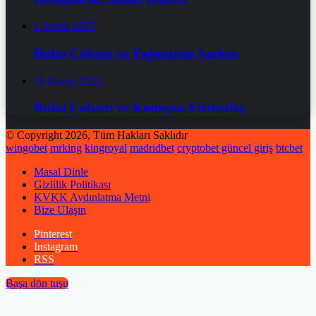
1 Aralık 2025
Bulut Çobanı ve Yağmurun Şarkısı
28 Kasım 2025
Bulut Çobanı ve Konuşan Fırtınalar
© Copyright 2026, Tüm Hakları Saklıdır
wingobet
mrking
kingroyal
madridbet
cryptobet güncel giriş
btcbet
Masal Dinle
Gizlilik Politikası
KVKK Aydınlatma Metni
Bize Ulaşın
Pinterest
Instagram
RSS
Başa dön tuşu