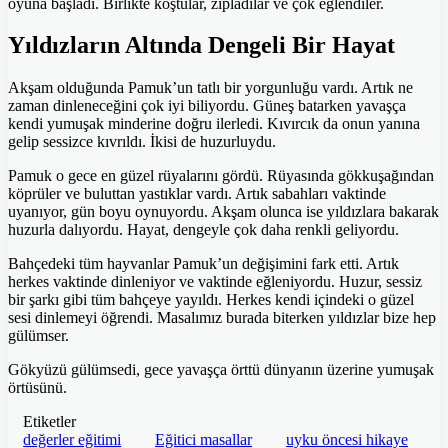
oyuna başladı. Birlikte koştular, zıpladılar ve çok eğlendiler.
Yıldızların Altında Dengeli Bir Hayat
Akşam olduğunda Pamuk’un tatlı bir yorgunluğu vardı. Artık ne
zaman dinleneceğini çok iyi biliyordu. Güneş batarken yavaşça
kendi yumuşak minderine doğru ilerledi. Kıvırcık da onun yanına
gelip sessizce kıvrıldı. İkisi de huzurluydu.
Pamuk o gece en güzel rüyalarını gördü. Rüyasında gökkuşağından
köprüler ve buluttan yastıklar vardı. Artık sabahları vaktinde
uyanıyor, gün boyu oynuyordu. Akşam olunca ise yıldızlara bakarak
huzurla dalıyordu. Hayat, dengeyle çok daha renkli geliyordu.
Bahçedeki tüm hayvanlar Pamuk’un değişimini fark etti. Artık
herkes vaktinde dinleniyor ve vaktinde eğleniyordu. Huzur, sessiz
bir şarkı gibi tüm bahçeye yayıldı. Herkes kendi içindeki o güzel
sesi dinlemeyi öğrendi. Masalımız burada biterken yıldızlar bize hep
gülümser.
Gökyüzü gülümsedi, gece yavaşça örttü dünyanın üzerine yumuşak
örtüsünü.
Etiketler
değerler eğitimi
Eğitici masallar
uyku öncesi hikaye