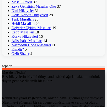
Masal Siteleri
37
Zeka Geliştirici Masallar Oku
37
Dini Hikayeler
31
Dede Korkut Hikayeleri
28
Türk Masalları
28
Heidi Masalları
20
Değerler Eğitimi Masalları
19
Ezop Masalları
18
Korku Hikayeleri
16
Adisebaba Masalları
14
Nasreddin Hoca Masalları
11
Kimdir?
5
Özlü Sözler
4
sepette
Masalist Nedir?
Biz, hikayelerin büyülü dünyasında sizleri ağırlamaktan mutluluk
duyan genç ve dinamik bir ekibiz.
Renkli dünyaları keşfederken, onların hayal gücünü geliştirmeye ve
öğrenmeyi eğlenceli bir serüvene dönüştürmeye yardımcı oluyor,
ailelerin çocuklarıyla birlikte keyifli zaman geçireceği, değerlerin ön