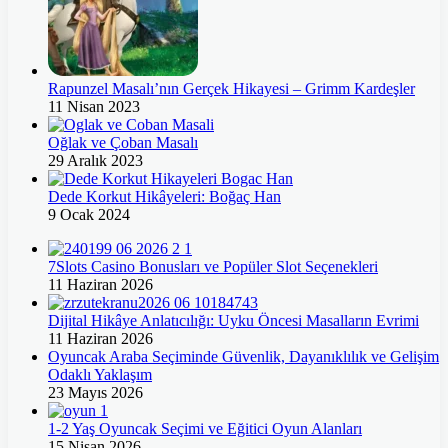
Rapunzel Masalı’nın Gerçek Hikayesi – Grimm Kardeşler
11 Nisan 2023
Oğlak ve Çoban Masalı
29 Aralık 2023
Dede Korkut Hikâyeleri: Boğaç Han
9 Ocak 2024
7Slots Casino Bonusları ve Popüler Slot Seçenekleri
11 Haziran 2026
Dijital Hikâye Anlatıcılığı: Uyku Öncesi Masalların Evrimi
11 Haziran 2026
Oyuncak Araba Seçiminde Güvenlik, Dayanıklılık ve Gelişim
Odaklı Yaklaşım
23 Mayıs 2026
1-2 Yaş Oyuncak Seçimi ve Eğitici Oyun Alanları
15 Nisan 2026