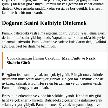
gümüş bir tepsi gibi asılıydı. Pamuk ilk kez geceyi bu kadar dikkatli
dinledi. Gece aslında sandığı kadar sessiz ve boş değildi. Her şeyin
kendine has bir tınısı vardı.
Doğanın Sesini Kalbiyle Dinlemek
Pamuk bahçedeki yaşlı elma ağacına doğru yürüdü. Yaşlı elma ağacı
derin bir nefes alır gibi hışırdadı. Yaprakları sanki Pamuk’a bir şeyler
anlatmak istiyordu. Pamuk durdu ve sadece kulaklarını değil, kalbini
açtı. Bu, özel bir dinleme biçimiydi.
Çocuklarımızın İlgisini Çekebilir
Mavi Fısıltı ve Nazik
Sözlerin Gücü
Rüzgârın fısıltısını duymak ona çok iyi geldi. Rüzgâr ona vaktinde
uyumanın mucizesini anlatıyor gibiydi. Ne çok fazla uyumak ne de
uykusuz kalmak iyiydi. Her şeyin bir zamanı ve bir dengesi vardı.
Pamuk bu dengeyi o an anladı.
Ertesi gün erkenden ve zinde bir şekilde uyandı. Kendini tüy gibi
hafif ve çok enerjik hissetti. Bahçedeki çiçekler ona gülümseyerek
selam veriyor gibiydi. Pamuk hemen Kıvırcık’ın yanına koştu ve