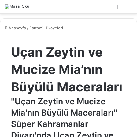
Arama
M
yap
...
Anasayfa
/
Fantazi Hikayeleri
Uçan Zeytin ve
Mucize Mia’nın
Büyülü Maceraları
''Uçan Zeytin ve Mucize
Mia'nın Büyülü Maceraları''
Süper Kahramanlar
Diyarı'nda Uçan Zeytin ve