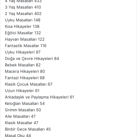
4 Yaş Masalları
433
3 Yaş Masalları
410
2 Yaş Masalları
402
Uyku Masalları
148
Kısa Hikayeler
138
Eğitici Masallar
132
Hayvan Masalları
122
Fantastik Masallar
116
Uyku Hikayeleri
97
Doğa ve Çevre Hikayeleri
84
Bebek Masalları
82
Macera Hikayeleri
80
Fantazi Hikayeleri
68
Klasik Çocuk Masalları
67
Uzun Hikayeler
61
Arkadaşlık ve Paylaşma Hikayeleri
61
Keloğlan Masalları
54
Grimm Masalları
50
Aile Masalları
47
Klasik Masallar
47
Binbir Gece Masalları
45
Masal Oku
44