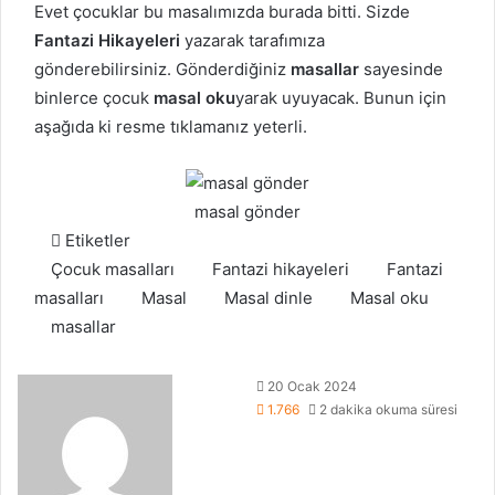
Evet çocuklar bu masalımızda burada bitti. Sizde
Fantazi Hikayeleri
yazarak tarafımıza
gönderebilirsiniz. Gönderdiğiniz
masallar
sayesinde
binlerce çocuk
masal oku
yarak uyuyacak. Bunun için
aşağıda ki resme tıklamanız yeterli.
masal gönder
Etiketler
Çocuk masalları
Fantazi hikayeleri
Fantazi
masalları
Masal
Masal dinle
Masal oku
masallar
Bir
20 Ocak 2024
e-
1.766
2 dakika okuma süresi
posta
göndermek