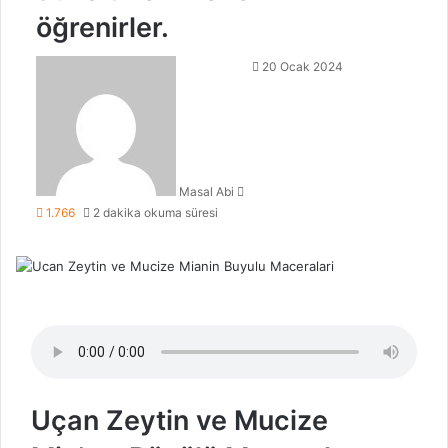
öğrenirler.
Bir
20 Ocak 2024
e-
posta
göndermek
Masal Abi
1.766
2 dakika okuma süresi
Uçan Zeytin ve Mucize