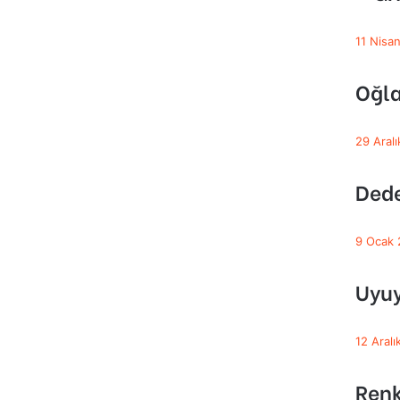
11 Nisa
Oğla
29 Aral
Dede
9 Ocak
Uyuy
12 Aral
Renk