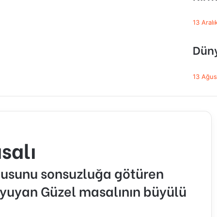
13 Aral
Düny
13 Ağus
salı
ykusunu sonsuzluğa götüren
 Uyuyan Güzel masalının büyülü