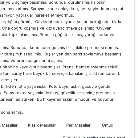
yla bir yolu açmayı başarmış. Sonunda, durulmamış kalbinin
 içeri adım atmış. Sarayın içinde dolaşırken, her şeyin donmuş gibi
 esmiyor, yapraklar hareket etmiyormuş.
kırptığını görmüş. Gözlerini odaklayarak yukarı baktığında, bir kat
. Ona doğru koşmuş ve kızı uyandırmaya çalışmış: “Uyuyan
çbir tepki alamamış. Prensin göğsü sıkılmış, yüreği korku ve
zlemiş. Sonunda, kendinden geçmiş bir şekilde prensesi öpmüş.
bir titreşim hissedilmiş. Kuşlar yeniden şarkı söylemeye başlamış,
mış. Ve prenses gözlerini açmış.
in birbirine kaydığını hissetmişler. Prens, hemen evlenme teklif
e tüm saray halkı büyük bir sevinçle karşılamışlar. Uzun süren bir
girmişler.
 birlikte mutlu yaşamışlar. Kötü büyü, aşkın gücüyle geride
. Saray tekrar yaşamla dolmuş, güzellik ve sevinç prensesin
fsanesini anlatırken, bu hikayenin aşkın, umudun ve büyünün
l sona ermiş.
k Masallar
Klasik Masallar
Peri Masalları
Umud