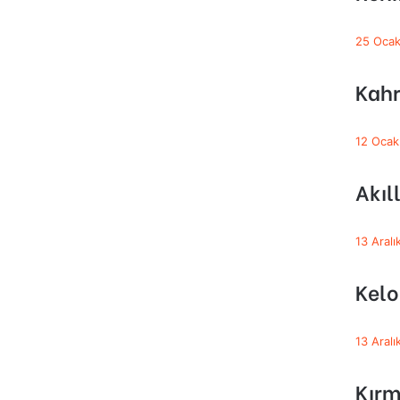
25 Oca
Kahr
12 Ocak
Akıl
13 Aral
Kelo
13 Aral
Kırmı