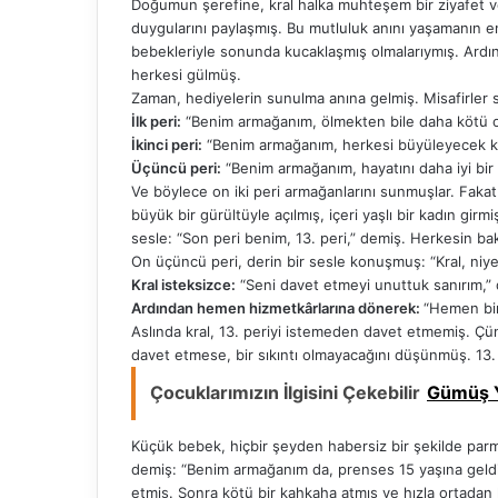
Doğumun şerefine, kral halka muhteşem bir ziyafet ver
duygularını paylaşmış. Bu mutluluk anını yaşamanın en
bebekleriyle sonunda kucaklaşmış olmalarıymış. Ardın
herkesi gülmüş.
Zaman, hediyelerin sunulma anına gelmiş. Misafirler 
İlk peri:
“Benim armağanım, ölmekten bile daha kötü ol
İkinci peri:
“Benim armağanım, herkesi büyüleyecek kad
Üçüncü peri:
“Benim armağanım, hayatını daha iyi bir 
Ve böylece on iki peri armağanlarını sunmuşlar. Faka
büyük bir gürültüyle açılmış, içeri yaşlı bir kadın gir
sesle: “Son peri benim, 13. peri,” demiş. Herkesin bak
On üçüncü peri, derin bir sesle konuşmuş: “Kral, niy
Kral isteksizce:
“Seni davet etmeyi unuttuk sanırım,” d
Ardından hemen hizmetkârlarına dönerek:
“Hemen bir
Aslında kral, 13. periyi istemeden davet etmemiş. Ç
davet etmese, bir sıkıntı olmayacağını düşünmüş. 13. 
Çocuklarımızın İlgisini Çekebilir
Gümüş Y
Küçük bebek, hiçbir şeyden habersiz bir şekilde parma
demiş: “Benim armağanım da, prenses 15 yaşına geldiği
etmiş. Sonra kötü bir kahkaha atmış ve hızla ortadan 