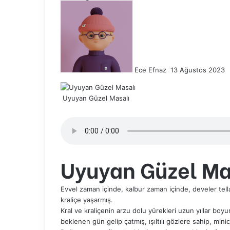
Bir
e-
posta
göndermek
Ece Efnaz
13 Ağustos 2023
Uyuyan Güzel Masalı
Uyuyan Güzel Ma
Evvel zaman içinde, kalbur zaman içinde, develer tella
kraliçe yaşarmış.
Kral ve kraliçenin arzu dolu yürekleri uzun yıllar boy
beklenen gün gelip çatmış, ışıltılı gözlere sahip, min