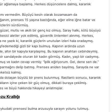
r ağlamaya başlamış. Herkes düşüncelere dalmış, karanlık
anımı vermedim. Büyüyü kesin olarak bozamasam da
ağanım, prenses 15 yaşına bastığında, eğer eline iğne batar ve
özlerini sürdürmüş.
güzel, mutlu ve akıllı bir genç kız olmuş. Saray halkı, kötü büyüyü
kesici aletler yok edilmiş, güvenlik önlemleri alınmış. Herkes,
e yazık ki, karanlık güçlerin unutulan izleri hala oradaymış.
fedemediği gizli bir kapı bulmuş. Kapının ardında uzun
, altın bir kapıyla karşılaşmış. Bu kapının anahtarı cebindeymiş.
 bir sandalyede oturan bir kadın görmüş. Kadın, yaşlı bir cadıymış.
muş ve kadın cevap vermiş: “İplik eğiriyorum. Gel, dene sen de.”
 parmağını delip batmış. Prenses aniden bayılmış. Sarayda ne var
ketsiz kalmış.
arında dolaşan büyülü bir prens bulunmuş. Rastlantı sonucu, karanlık
çalıların içine çeken bir güç olmuş, dikkati buraya çekilmiş.
ses ve büyü hakkında hikayeyi anlatmışlar.
ozu Krallığı
 uykudaki prensesi bulma arzusuyla sarayın yolunu tutmuş.