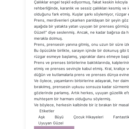
Çalılıklar engel teşkil ediyormuş, fakat keskin kılıcı
rehberliğinde, karanlık ve sessiz çalılıkları kesmiş ve
olduğunu fark etmiş. Kuşlar şarkı söylemiyor, rüzgar
Prens, merdivenleri çıkarken parıldayan bir şeyin göz 
aşağıda bir yatakta yatan uyuyan bir prenses görmüş
Güzel!” diye seslenmiş. Ancak, ne kadar bağırsa da hi
merakla dolmuş.
Prens, prensesin yanına gitmiş, onu uzun bir süre i
Bu öpücükle birlikte, sarayın içinde bir dokunuş gibi 
rüzgar esmeye başlamış, yapraklar dans etmeye başla
Prens ve prenses birbirlerine baktıklarında, kalplerin
etmiş ve prenses sevinçle kabul etmiş. Kral, kraliçe v
düğün ve kutlamalarla prens ve prenses dünya evine 
Ve öylece, yaşamlarını birbirlerine adayarak, her daim
bırakılmış, prensesin uykusu sonsuza kadar sürmemiş
gözlerinde parlamış. Artık herkes, uyuyan güzellik e
muhteşem bir harmanı olduğunu söylermiş.
Ve böylece, herkesin kalbinde bir iz bırakan bir masa
Etiketler
Aşk
Büyü
Çocuk Hikayeleri
Fantasti
Uyuyan Güzel
Bir