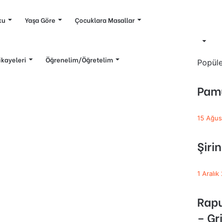
ku
Yaşa Göre
Çocuklara Masallar
kayeleri
Öğrenelim/Öğretelim
Popüle
Pamu
15 Ağus
Şiri
1 Aralık
Rapu
– Gr