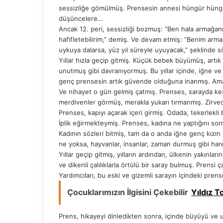
sessizliğe gömülmüş. Prensesin annesi hüngür hüngü
düşüncelere…
Ancak 12. peri, sessizliği bozmuş: “Ben hala armağ
hafifletebilirim,” demiş. Ve devam etmiş: “Benim arm
uykuya dalarsa, yüz yıl süreyle uyuyacak,” şeklinde s
Yıllar hızla geçip gitmiş. Küçük bebek büyümüş, artık 
unutmuş gibi davranıyormuş. Bu yıllar içinde, iğne ve 
genç prensesin artık güvende olduğuna inanmış. Ama n
Ve nihayet o gün gelmiş çatmış. Prenses, sarayda keş
merdivenler görmüş, merakla yukarı tırmanmış. Zirvede
Prenses, kapıyı açarak içeri girmiş. Odada, tekerlekli
İplik eğirmekteymiş. Prenses, kadına ne yaptığını sor
Kadının sözleri bitmiş, tam da o anda iğne genç kızın
ne yoksa, hayvanlar, insanlar, zaman durmuş gibi hare
Yıllar geçip gitmiş, yılların ardından, ülkenin yakınl
ve dikenli çalılıklarla örtülü bir saray bulmuş. Prensi 
Yardımcıları, bu eski ve gizemli sarayın içindeki pren
Çocuklarımızın İlgisini Çekebilir
Yıldız T
Prens, hikayeyi dinledikten sonra, içinde büyüyü ve