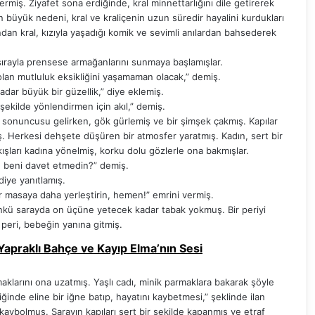
miş. Ziyafet sona erdiğinde, kral minnettarlığını dile getirerek
 büyük nedeni, kral ve kraliçenin uzun süredir hayalini kurdukları
dan kral, kızıyla yaşadığı komik ve sevimli anılardan bahsederek
sırayla prensese armağanlarını sunmaya başlamışlar.
an mutluluk eksikliğini yaşamaman olacak,” demiş.
ar büyük bir güzellik,” diye eklemiş.
şekilde yönlendirmen için akıl,” demiş.
t sonuncusu gelirken, gök gürlemiş ve bir şimşek çakmış. Kapılar
miş. Herkesi dehşete düşüren bir atmosfer yaratmış. Kadın, sert bir
ışları kadına yönelmiş, korku dolu gözlerle ona bakmışlar.
e beni davet etmedin?” demiş.
iye yanıtlamış.
 masaya daha yerleştirin, hemen!” emrini vermiş.
ünkü sarayda on üçüne yetecek kadar tabak yokmuş. Bir periyi
peri, bebeğin yanına gitmiş.
apraklı Bahçe ve Kayıp Elma’nın Sesi
klarını ona uzatmış. Yaşlı cadı, minik parmaklara bakarak şöyle
nde eline bir iğne batıp, hayatını kaybetmesi,” şeklinde ilan
kaybolmuş. Sarayın kapıları sert bir şekilde kapanmış ve etraf