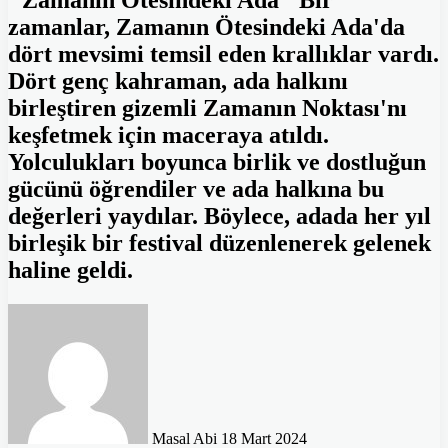
''Zamanın Ötesindeki Ada'' Bir
zamanlar, Zamanın Ötesindeki Ada'da
dört mevsimi temsil eden krallıklar vardı.
Dört genç kahraman, ada halkını
birleştiren gizemli Zamanın Noktası'nı
keşfetmek için maceraya atıldı.
Yolculukları boyunca birlik ve dostluğun
gücünü öğrendiler ve ada halkına bu
değerleri yaydılar. Böylece, adada her yıl
birleşik bir festival düzenlenerek gelenek
haline geldi.
Bir
e-
posta
göndermek
Masal Abi
18 Mart 2024