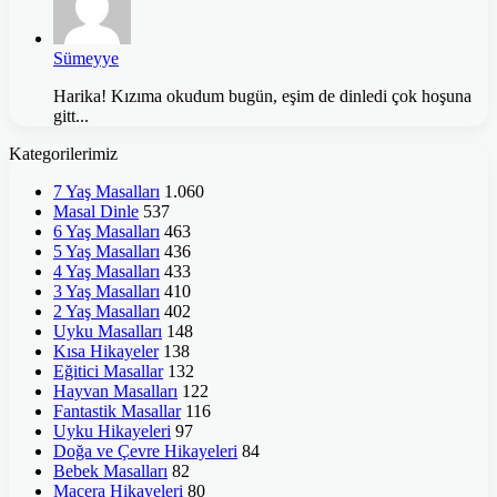
Sümeyye
Harika! Kızıma okudum bugün, eşim de dinledi çok hoşuna
gitt...
Kategorilerimiz
7 Yaş Masalları
1.060
Masal Dinle
537
6 Yaş Masalları
463
5 Yaş Masalları
436
4 Yaş Masalları
433
3 Yaş Masalları
410
2 Yaş Masalları
402
Uyku Masalları
148
Kısa Hikayeler
138
Eğitici Masallar
132
Hayvan Masalları
122
Fantastik Masallar
116
Uyku Hikayeleri
97
Doğa ve Çevre Hikayeleri
84
Bebek Masalları
82
Macera Hikayeleri
80