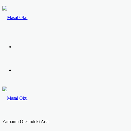
Menü
Arama
yap
...
Zamanın Ötesindeki Ada