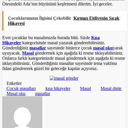
Ötesindeki Ada’nın büyüsünü keşfetmeni dilerim. İyi geceler.
Çocuklarımızın İlgisini Çekebilir
Kırmızı Eldivenin Sıcak
Hikayesi
Evet çocuklar bu masalımızda burada bitti. Sizde
Kısa
Hikayeler
kategorisinde masal yazarak gönderebilirsiniz.
Gönderdiğiniz
masallar
sayesinde binlerce çocuk
masal oku
yarak
uyuyacak.
Masal
göndermek için aşağıda ki resme tıklayabilirsiniz.
Onlarca farklı kategorimizde masal göndermek için aşağıda ki resme
tıklayabilirsiniz. Gönderdiğiniz masallar sayesinde tema vakfına
fidan göndererek güzel bir geleceğe kapılar açıyoruz.
Etiketler
Çocuk masalları
kısa hikayeler
Masal
Masal dinle
Masal oku
masallar
Bir
e-
posta
göndermek