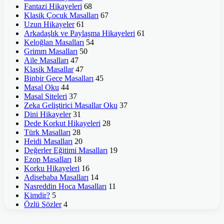
Fantazi Hikayeleri
68
Klasik Çocuk Masalları
67
Uzun Hikayeler
61
Arkadaşlık ve Paylaşma Hikayeleri
61
Keloğlan Masalları
54
Grimm Masalları
50
Aile Masalları
47
Klasik Masallar
47
Binbir Gece Masalları
45
Masal Oku
44
Masal Siteleri
37
Zeka Geliştirici Masallar Oku
37
Dini Hikayeler
31
Dede Korkut Hikayeleri
28
Türk Masalları
28
Heidi Masalları
20
Değerler Eğitimi Masalları
19
Ezop Masalları
18
Korku Hikayeleri
16
Adisebaba Masalları
14
Nasreddin Hoca Masalları
11
Kimdir?
5
Özlü Sözler
4