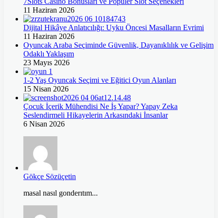
7Slots Casino Bonusları ve Popüler Slot Seçenekleri
11 Haziran 2026
Dijital Hikâye Anlatıcılığı: Uyku Öncesi Masalların Evrimi
11 Haziran 2026
Oyuncak Araba Seçiminde Güvenlik, Dayanıklılık ve Gelişim
Odaklı Yaklaşım
23 Mayıs 2026
1-2 Yaş Oyuncak Seçimi ve Eğitici Oyun Alanları
15 Nisan 2026
Çocuk İçerik Mühendisi Ne İş Yapar? Yapay Zeka
Seslendirmeli Hikayelerin Arkasındaki İnsanlar
6 Nisan 2026
Gökçe Sözüçetin
masal nasıl gonderıtım...