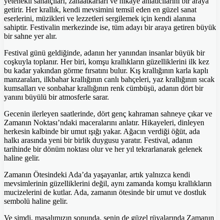
yetenekli sanatçıları, zanaatkarları ve hikaye anlatıcılarını bir araya
getirir. Her krallık, kendi mevsimini temsil eden en güzel sanat
eserlerini, müzikleri ve lezzetleri sergilemek için kendi alanına
sahiptir. Festivalin merkezinde ise, tüm adayı bir araya getiren büyük
bir sahne yer alır.
Festival günü geldiğinde, adanın her yanından insanlar büyük bir
coşkuyla toplanır. Her biri, komşu krallıkların güzelliklerini ilk kez
bu kadar yakından görme fırsatını bulur. Kış krallığının karla kaplı
manzaraları, ilkbahar krallığının canlı bahçeleri, yaz krallığının sıcak
kumsalları ve sonbahar krallığının renk cümbüşü, adanın dört bir
yanını büyülü bir atmosferle sarar.
Gecenin ilerleyen saatlerinde, dört genç kahraman sahneye çıkar ve
Zamanın Noktası’ndaki maceralarını anlatır. Hikayeleri, dinleyen
herkesin kalbinde bir umut ışığı yakar. Ağacın verdiği öğüt, ada
halkı arasında yeni bir birlik duygusu yaratır. Festival, adanın
tarihinde bir dönüm noktası olur ve her yıl tekrarlanarak gelenek
haline gelir.
Zamanın Ötesindeki Ada’da yaşayanlar, artık yalnızca kendi
mevsimlerinin güzelliklerini değil, aynı zamanda komşu krallıkların
mucizelerini de kutlar. Ada, zamanın ötesinde bir umut ve dostluk
sembolü haline gelir.
Ve şimdi, masalımızın sonunda, senin de güzel rüyalarında Zamanın