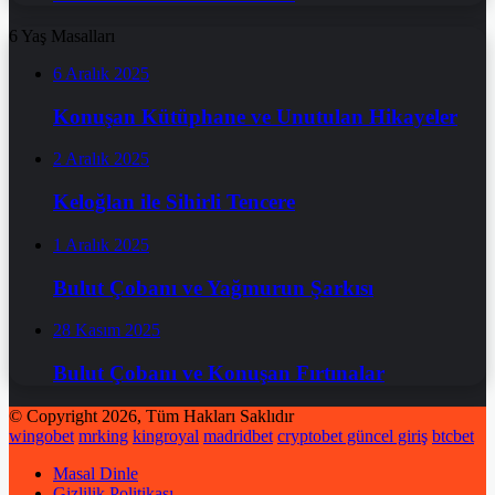
6 Yaş Masalları
6 Aralık 2025
Konuşan Kütüphane ve Unutulan Hikayeler
2 Aralık 2025
Keloğlan ile Sihirli Tencere
1 Aralık 2025
Bulut Çobanı ve Yağmurun Şarkısı
28 Kasım 2025
Bulut Çobanı ve Konuşan Fırtınalar
© Copyright 2026, Tüm Hakları Saklıdır
wingobet
mrking
kingroyal
madridbet
cryptobet güncel giriş
btcbet
Masal Dinle
Gizlilik Politikası