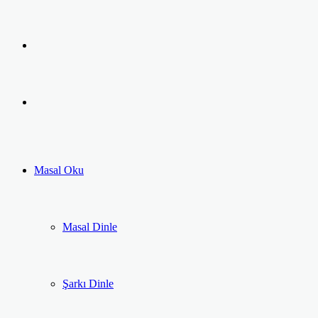
Facebook
Twitter
LinkedIn
Pinterest
Messenger
Messenger
Previous
post
Next
post
Masal Oku
Masal Dinle
Şarkı Dinle