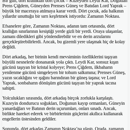
Bir gün, dört krallıktan dört çocuk – Kuzeyden Leydi Kar, Doğudan
Prens Çiğdem, Güneyden Prenses Güneş ve Batıdan Lord Yaprak –
büyük bir maceraya atılmaya karar verdi. Dört çocuk, ada halkının
yıllardır unuttuğu bir sırrı keşfetmek istiyordu: Zamanın Noktası.
Efsanelere göre, Zamanın Noktası, adanın tam ortasında, dört
krallığın sınırlarının kesiştiği yerde gizli bir yerdi. Oraya ulaşanlar,
zamanı diledikleri gibi yönlendirebilir ve en derin arzularını
gerçekleştirebilirlerdi. Ancak, bu gizemli yere ulaşmak hiç de kolay
değildi.
Dört arkadaş, her birinin kendi mevsiminin özelliklerini taşıyan
büyülü nesnelerle donanarak yola çıktı. Leydi Kar, sonsuz kışın
gücünü taşıyan bir kristal kolyeye; Prens Çiğdem, ilkbaharın
yenilenme gücünü simgeleyen bir tohum salkımına; Prenses Güneş,
yazın sıcaklığını ve ışığını barındıran bir güneş taşına; ve Lord
Yaprak, sonbaharın dönüşüm gücünü taşıyan bir yaprak tacına
sahipti.
Yolculukları sırasında, dört arkadaş birçok zorlukla karşılaştı.
Kuzeyin dondurucu soğukları, Doğunun kayıp ormanları, Güneyin
yanardağları ve Batının derin uçurumları, onları sınadı. Ancak,
birlikte hareket ederek ve birbirlerinin güçlerini akıllıca kullanarak
engellerin üstesinden geldiler.
Sonunda, dört arkadaş Zamanın Noktası’na ulaştı. Orada, zamanın