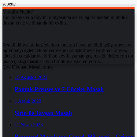
sepette
Masalist Nedir?
Biz, hikayelerin büyülü dünyasında sizleri ağırlamaktan mutluluk
duyan genç ve dinamik bir ekibiz.
Renkli dünyaları keşfederken, onların hayal gücünü geliştirmeye ve
öğrenmeyi eğlenceli bir serüvene dönüştürmeye yardımcı oluyor,
ailelerin çocuklarıyla birlikte keyifli zaman geçireceği, değerlerin ön
plana çıktığı masallar dolu bir dünya vaat ediyoruz.
Çok Okunan Masallarımız
15 Ağustos 2023
Pamuk Prenses ve 7 Cüceler Masalı
1 Aralık 2023
Şirin ile Tavşan Masalı
11 Nisan 2023
Rapunzel Masalı’nın Gerçek Hikayesi – Grimm