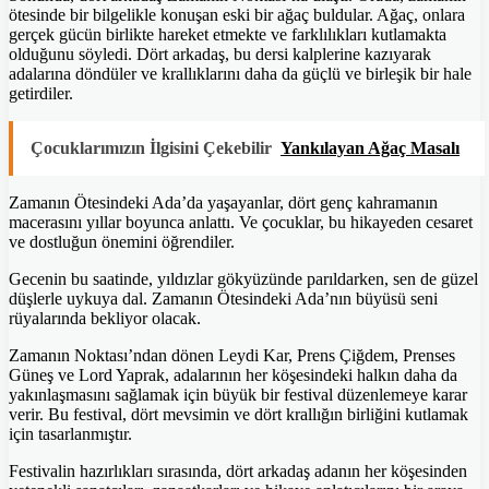
ötesinde bir bilgelikle konuşan eski bir ağaç buldular. Ağaç, onlara
gerçek gücün birlikte hareket etmekte ve farklılıkları kutlamakta
olduğunu söyledi. Dört arkadaş, bu dersi kalplerine kazıyarak
adalarına döndüler ve krallıklarını daha da güçlü ve birleşik bir hale
getirdiler.
Çocuklarımızın İlgisini Çekebilir
Yankılayan Ağaç Masalı
Zamanın Ötesindeki Ada’da yaşayanlar, dört genç kahramanın
macerasını yıllar boyunca anlattı. Ve çocuklar, bu hikayeden cesaret
ve dostluğun önemini öğrendiler.
Gecenin bu saatinde, yıldızlar gökyüzünde parıldarken, sen de güzel
düşlerle uykuya dal. Zamanın Ötesindeki Ada’nın büyüsü seni
rüyalarında bekliyor olacak.
Zamanın Noktası’ndan dönen Leydi Kar, Prens Çiğdem, Prenses
Güneş ve Lord Yaprak, adalarının her köşesindeki halkın daha da
yakınlaşmasını sağlamak için büyük bir festival düzenlemeye karar
verir. Bu festival, dört mevsimin ve dört krallığın birliğini kutlamak
için tasarlanmıştır.
Festivalin hazırlıkları sırasında, dört arkadaş adanın her köşesinden