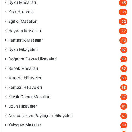
Uyku Masalları
148
Kısa Hikayeler
138
Eğitici Masallar
132
Hayvan Masalları
122
Fantastik Masallar
116
Uyku Hikayeleri
97
Doğa ve Çevre Hikayeleri
84
Bebek Masalları
82
Macera Hikayeleri
80
Fantazi Hikayeleri
68
Klasik Çocuk Masalları
67
Uzun Hikayeler
61
Arkadaşlık ve Paylaşma Hikayeleri
61
Keloğlan Masalları
54