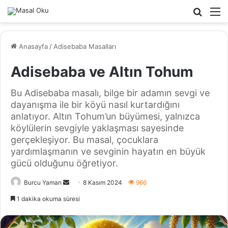
Arama
M
yap
...
Anasayfa
/
Adisebaba Masalları
Adisebaba ve Altın Tohum
Bu Adisebaba masalı, bilge bir adamın sevgi ve
dayanışma ile bir köyü nasıl kurtardığını
anlatıyor. Altın Tohum’un büyümesi, yalnızca
köylülerin sevgiyle yaklaşması sayesinde
gerçekleşiyor. Bu masal, çocuklara
yardımlaşmanın ve sevginin hayatın en büyük
gücü olduğunu öğretiyor.
Bir
Burcu Yaman
8 Kasım 2024
966
e-
1 dakika okuma süresi
posta
göndermek