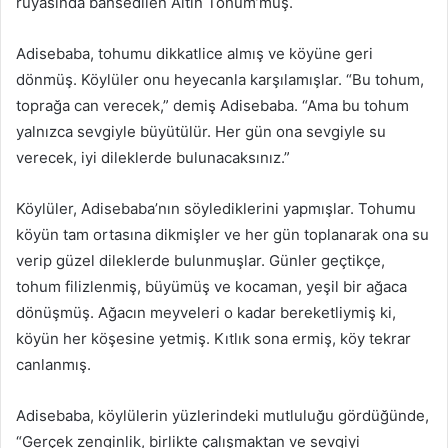
rüyasında bahsedilen Altın Tohum’muş.
Adisebaba, tohumu dikkatlice almış ve köyüne geri
dönmüş. Köylüler onu heyecanla karşılamışlar. “Bu tohum,
toprağa can verecek,” demiş Adisebaba. “Ama bu tohum
yalnızca sevgiyle büyütülür. Her gün ona sevgiyle su
verecek, iyi dileklerde bulunacaksınız.”
Köylüler, Adisebaba’nın söylediklerini yapmışlar. Tohumu
köyün tam ortasına dikmişler ve her gün toplanarak ona su
verip güzel dileklerde bulunmuşlar. Günler geçtikçe,
tohum filizlenmiş, büyümüş ve kocaman, yeşil bir ağaca
dönüşmüş. Ağacın meyveleri o kadar bereketliymiş ki,
köyün her köşesine yetmiş. Kıtlık sona ermiş, köy tekrar
canlanmış.
Adisebaba, köylülerin yüzlerindeki mutluluğu gördüğünde,
“Gerçek zenginlik, birlikte çalışmaktan ve sevgiyi