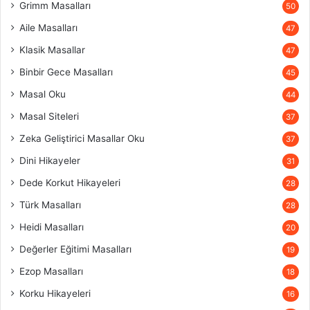
Grimm Masalları
50
Aile Masalları
47
Klasik Masallar
47
Binbir Gece Masalları
45
Masal Oku
44
Masal Siteleri
37
Zeka Geliştirici Masallar Oku
37
Dini Hikayeler
31
Dede Korkut Hikayeleri
28
Türk Masalları
28
Heidi Masalları
20
Değerler Eğitimi Masalları
19
Ezop Masalları
18
Korku Hikayeleri
16