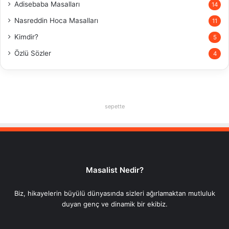
Adisebaba Masalları
14
Nasreddin Hoca Masalları
11
Kimdir?
5
Özlü Sözler
4
sepette
Masalist Nedir?
Biz, hikayelerin büyülü dünyasında sizleri ağırlamaktan mutluluk
duyan genç ve dinamik bir ekibiz.