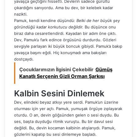
yavaşça geçtiğini hissetti. Devlerin sadece gürültü
çıkardığını sanıyordu. Ama bu dev, bir kelebek kadar
nazikti.
Pamuk, kendi kendine düşündü:
Belki de her büyük şey
göründüğü kadar korkutucu değildir.
Bu düşünce onu
biraz daha cesaretlendirdi. Kayadan bir adım öne çıktı.
Dev, Pamuk’u fark edince örgüsünü durdurdu. Gözleri
sevgiyle parlayan iki büyük boncuk gibiydi. Pamuk’a bakıp
yavaşça başını eğdi. Hiç konuşmadı ama bakışları
dostçaydı.
Çocuklarımızın İlgisini Çekebilir
Gümüş
Kanatlı Serçenin Gizli Orman Şarkısı
Kalbin Sesini Dinlemek
Dev, elindeki beyaz atkıyı yere serdi. Pamuk’un üzerine
oturması için yer açtı. Pamuk, yumuşak örgüye zıplayarak
oturdu. O an, devin göğsünden gelen o sesi duydu. Bu
ses, başta duyduğu ritmik vuruştu. Bu bir davul sesi
değildi. Bu, devin kocaman kalbinin atışlarıydı. Pamuk,
gözlerini kapatıp bu sesi dinlemeye başladı.