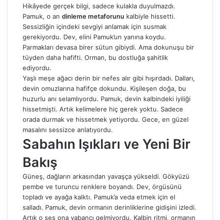
Hikâyede gerçek bilgi, sadece kulakla duyulmazdı.
Pamuk, o an
dinleme metaforunu
kalbiyle hissetti.
Sessizliğin içindeki sevgiyi anlamak için susmak
gerekiyordu. Dev, elini Pamuk’un yanına koydu.
Parmakları devasa birer sütun gibiydi. Ama dokunuşu bir
tüyden daha hafifti. Orman, bu dostluğa şahitlik
ediyordu.
Yaşlı meşe ağacı derin bir nefes alır gibi hışırdadı. Dalları,
devin omuzlarına hafifçe dokundu. Kişileşen doğa, bu
huzurlu anı selamlıyordu. Pamuk, devin kalbindeki iyiliği
hissetmişti. Artık kelimelere hiç gerek yoktu. Sadece
orada durmak ve hissetmek yetiyordu. Gece, en güzel
masalını sessizce anlatıyordu.
Sabahın Işıkları ve Yeni Bir
Bakış
Güneş, dağların arkasından yavaşça yükseldi. Gökyüzü
pembe ve turuncu renklere boyandı. Dev, örgüsünü
topladı ve ayağa kalktı. Pamuk’a veda etmek için el
salladı. Pamuk, devin ormanın derinliklerine gidişini izledi.
Artık o ses ona yabancı gelmiyordu. Kalbin ritmi, ormanın