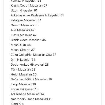
Fantazi Hikayeleri
68
Klasik Çocuk Masalları
67
Uzun Hikayeler
61
Arkadaşlık ve Paylaşma Hikayeleri
61
Keloğlan Masalları
54
Grimm Masalları
50
Aile Masalları
47
Klasik Masallar
47
Binbir Gece Masalları
45
Masal Oku
44
Masal Siteleri
37
Zeka Geliştirici Masallar Oku
37
Dini Hikayeler
31
Dede Korkut Hikayeleri
28
Türk Masalları
28
Heidi Masalları
20
Değerler Eğitimi Masalları
19
Ezop Masalları
18
Korku Hikayeleri
16
Adisebaba Masalları
14
Nasreddin Hoca Masalları
11
Kimdir?
5