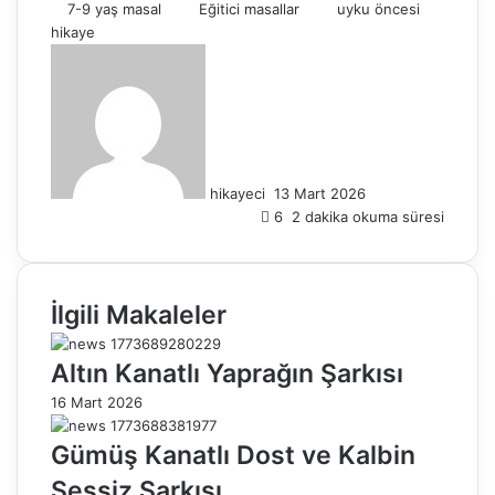
7-9 yaş masal
Eğitici masallar
uyku öncesi
hikaye
B
i
r
e
-
p
hikayeci
13 Mart 2026
o
6
2 dakika okuma süresi
s
t
a
g
İlgili Makaleler
ö
n
d
Altın Kanatlı Yaprağın Şarkısı
e
16 Mart 2026
r
m
Gümüş Kanatlı Dost ve Kalbin
e
k
Sessiz Şarkısı