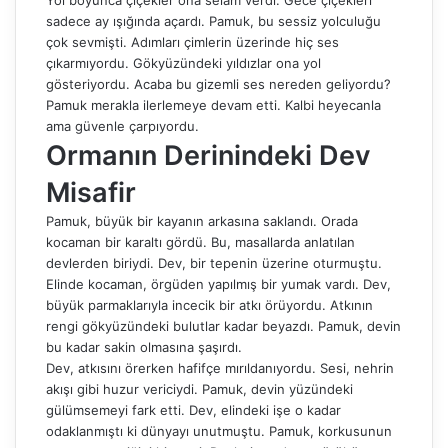
Yol boyunca çiçekler ona selam verdi. Gece çiçekleri
sadece ay ışığında açardı. Pamuk, bu sessiz yolculuğu
çok sevmişti. Adımları çimlerin üzerinde hiç ses
çıkarmıyordu. Gökyüzündeki yıldızlar ona yol
gösteriyordu. Acaba bu gizemli ses nereden geliyordu?
Pamuk merakla ilerlemeye devam etti. Kalbi heyecanla
ama güvenle çarpıyordu.
Ormanın Derinindeki Dev
Misafir
Pamuk, büyük bir kayanın arkasına saklandı. Orada
kocaman bir karaltı gördü. Bu, masallarda anlatılan
devlerden biriydi. Dev, bir tepenin üzerine oturmuştu.
Elinde kocaman, örgüden yapılmış bir yumak vardı. Dev,
büyük parmaklarıyla incecik bir atkı örüyordu. Atkının
rengi gökyüzündeki bulutlar kadar beyazdı. Pamuk, devin
bu kadar sakin olmasına şaşırdı.
Dev, atkısını örerken hafifçe mırıldanıyordu. Sesi, nehrin
akışı gibi huzur vericiydi. Pamuk, devin yüzündeki
gülümsemeyi fark etti. Dev, elindeki işe o kadar
odaklanmıştı ki dünyayı unutmuştu. Pamuk, korkusunun