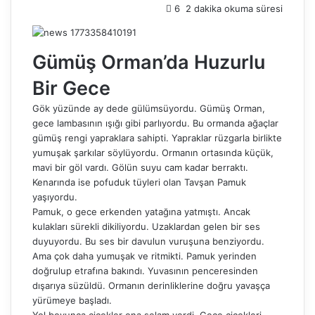
6
2 dakika okuma süresi
s
t
a
g
Gümüş Orman’da Huzurlu
ö
Bir Gece
n
d
Gök yüzünde ay dede gülümsüyordu. Gümüş Orman,
e
gece lambasının ışığı gibi parlıyordu. Bu ormanda ağaçlar
r
gümüş rengi yapraklara sahipti. Yapraklar rüzgarla birlikte
m
yumuşak şarkılar söylüyordu. Ormanın ortasında küçük,
e
mavi bir göl vardı. Gölün suyu cam kadar berraktı.
k
Kenarında ise pofuduk tüyleri olan Tavşan Pamuk
yaşıyordu.
Pamuk, o gece erkenden yatağına yatmıştı. Ancak
kulakları sürekli dikiliyordu. Uzaklardan gelen bir ses
duyuyordu. Bu ses bir davulun vuruşuna benziyordu.
Ama çok daha yumuşak ve ritmikti. Pamuk yerinden
doğrulup etrafına bakındı. Yuvasının penceresinden
dışarıya süzüldü. Ormanın derinliklerine doğru yavaşça
yürümeye başladı.