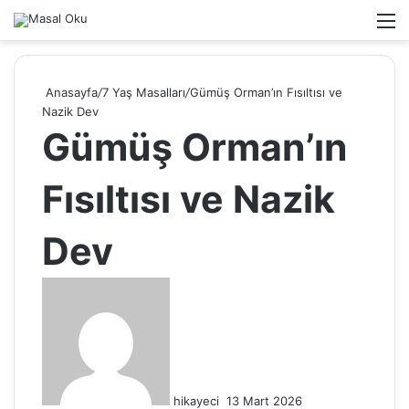
Arama
M
yap
...
Anasayfa
/
7 Yaş Masalları
/
Gümüş Orman’ın Fısıltısı ve
Nazik Dev
Gümüş Orman’ın
Fısıltısı ve Nazik
Dev
B
i
r
e
-
p
hikayeci
13 Mart 2026
o