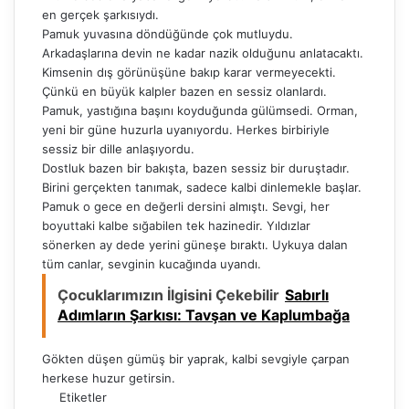
en gerçek şarkısıydı.
Pamuk yuvasına döndüğünde çok mutluydu.
Arkadaşlarına devin ne kadar nazik olduğunu anlatacaktı.
Kimsenin dış görünüşüne bakıp karar vermeyecekti.
Çünkü en büyük kalpler bazen en sessiz olanlardı.
Pamuk, yastığına başını koyduğunda gülümsedi. Orman,
yeni bir güne huzurla uyanıyordu. Herkes birbiriyle
sessiz bir dille anlaşıyordu.
Dostluk bazen bir bakışta, bazen sessiz bir duruştadır.
Birini gerçekten tanımak, sadece kalbi dinlemekle başlar.
Pamuk o gece en değerli dersini almıştı. Sevgi, her
boyuttaki kalbe sığabilen tek hazinedir. Yıldızlar
sönerken ay dede yerini güneşe bıraktı. Uykuya dalan
tüm canlar, sevginin kucağında uyandı.
Çocuklarımızın İlgisini Çekebilir
Sabırlı
Adımların Şarkısı: Tavşan ve Kaplumbağa
Gökten düşen gümüş bir yaprak, kalbi sevgiyle çarpan
herkese huzur getirsin.
Etiketler