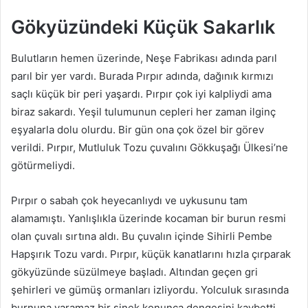
Gökyüzündeki Küçük Sakarlık
Bulutların hemen üzerinde, Neşe Fabrikası adında parıl
parıl bir yer vardı. Burada Pırpır adında, dağınık kırmızı
saçlı küçük bir peri yaşardı. Pırpır çok iyi kalpliydi ama
biraz sakardı. Yeşil tulumunun cepleri her zaman ilginç
eşyalarla dolu olurdu. Bir gün ona çok özel bir görev
verildi. Pırpır, Mutluluk Tozu çuvalını Gökkuşağı Ülkesi’ne
götürmeliydi.
Pırpır o sabah çok heyecanlıydı ve uykusunu tam
alamamıştı. Yanlışlıkla üzerinde kocaman bir burun resmi
olan çuvalı sırtına aldı. Bu çuvalın içinde Sihirli Pembe
Hapşırık Tozu vardı. Pırpır, küçük kanatlarını hızla çırparak
gökyüzünde süzülmeye başladı. Altından geçen gri
şehirleri ve gümüş ormanları izliyordu. Yolculuk sırasında
burnuna yaramaz bir sinek konunca dengesini kaybetti.