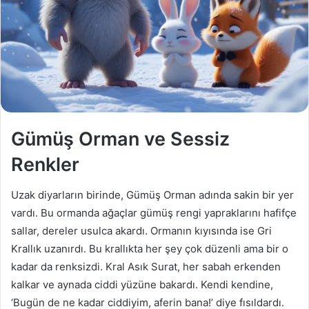
a
g
ö
n
d
e
r
m
Gümüş Orman ve Sessiz
e
k
Renkler
Uzak diyarların birinde, Gümüş Orman adında sakin bir yer
vardı. Bu ormanda ağaçlar gümüş rengi yapraklarını hafifçe
sallar, dereler usulca akardı. Ormanın kıyısında ise Gri
Krallık uzanırdı. Bu krallıkta her şey çok düzenli ama bir o
kadar da renksizdi. Kral Asık Surat, her sabah erkenden
kalkar ve aynada ciddi yüzüne bakardı. Kendi kendine,
‘Bugün de ne kadar ciddiyim, aferin bana!’ diye fısıldardı.