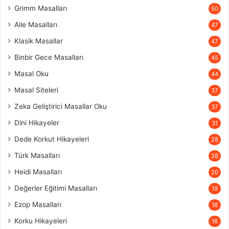
Grimm Masalları
50
Aile Masalları
47
Klasik Masallar
47
Binbir Gece Masalları
45
Masal Oku
44
Masal Siteleri
37
Zeka Geliştirici Masallar Oku
37
Dini Hikayeler
31
Dede Korkut Hikayeleri
28
Türk Masalları
28
Heidi Masalları
20
Değerler Eğitimi Masalları
19
Ezop Masalları
18
Korku Hikayeleri
16