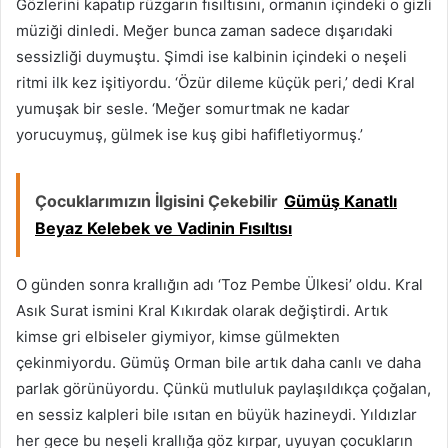
Gözlerini kapatıp rüzgarın fısıltısını, ormanın içindeki o gizli
müziği dinledi. Meğer bunca zaman sadece dışarıdaki
sessizliği duymuştu. Şimdi ise kalbinin içindeki o neşeli
ritmi ilk kez işitiyordu. ‘Özür dileme küçük peri,’ dedi Kral
yumuşak bir sesle. ‘Meğer somurtmak ne kadar
yorucuymuş, gülmek ise kuş gibi hafifletiyormuş.’
Çocuklarımızın İlgisini Çekebilir
Gümüş Kanatlı
Beyaz Kelebek ve Vadinin Fısıltısı
O günden sonra krallığın adı ‘Toz Pembe Ülkesi’ oldu. Kral
Asık Surat ismini Kral Kıkırdak olarak değiştirdi. Artık
kimse gri elbiseler giymiyor, kimse gülmekten
çekinmiyordu. Gümüş Orman bile artık daha canlı ve daha
parlak görünüyordu. Çünkü mutluluk paylaşıldıkça çoğalan,
en sessiz kalpleri bile ısıtan en büyük hazineydi. Yıldızlar
her gece bu neşeli krallığa göz kırpar, uyuyan çocukların