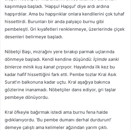
kaşınmaya başladı. ‘Hapşu! Hapşu!’ diye ardı ardına
hapşırdılar. Ama bu hapşırıklar onlara kendilerini çok tuhaf
hissettirdi. Burunları bir anda palyaço burnu gibi
pembeleşti. Gri kıyafetleri renklenmeye, üzerlerinde çiçek
desenleri belirmeye başladı.
Nöbetçi Başı, mızrağını yere bırakıp parmak uçlarında
dönmeye başladı. Kendi kendine düşündü:
İçimde sanki
binlerce minik kuş kanat çırpıyor.
Hayatında ilk kez bu
kadar hafif hissettiğini fark etti. Pembe tozlar Kral Asık
Surat’ın balkonuna kadar uçtu. Kral aşağıya bakınca
gözlerine inanamadı. Nöbetçiler dans ediyor, gri taşlar
pembeye dönüyordu.
Kral öfkeyle bağırmak istedi ama burnu fena halde
gıdıklanıyordu. ‘Bu pembe dumanı derhal durdurun!’
demeye çalıştı ama kelimeler ağzından yarım çıktı.