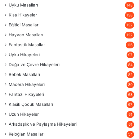
Uyku Masalları
148
Kısa Hikayeler
138
Eğitici Masallar
132
Hayvan Masalları
122
Fantastik Masallar
116
Uyku Hikayeleri
97
Doğa ve Çevre Hikayeleri
84
Bebek Masalları
82
Macera Hikayeleri
80
Fantazi Hikayeleri
68
Klasik Çocuk Masalları
67
Uzun Hikayeler
61
Arkadaşlık ve Paylaşma Hikayeleri
61
Keloğlan Masalları
54