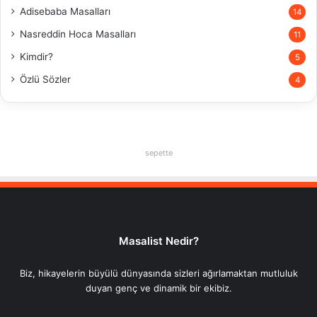
Adisebaba Masalları
14
Nasreddin Hoca Masalları
11
Kimdir?
5
Özlü Sözler
4
sepette
Masalist Nedir?
Biz, hikayelerin büyülü dünyasında sizleri ağırlamaktan mutluluk
duyan genç ve dinamik bir ekibiz.