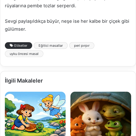
rüyalarına pembe tozlar serperdi.
Sevgi paylaşıldıkça büyür, neşe ise her kalbe bir çiçek gibi
gülümser.
Etiketler
Eğitici masallar
peri pırpır
uyku öncesi masal
İlgili Makaleler