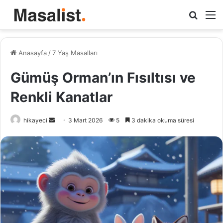
Arama
M
yap
...
Anasayfa
/
7 Yaş Masalları
Gümüş Orman’ın Fısıltısı ve
Renkli Kanatlar
hikayeci
B
3 Mart 2026
5
3 dakika okuma süresi
i
r
e
-
p
o
s
t