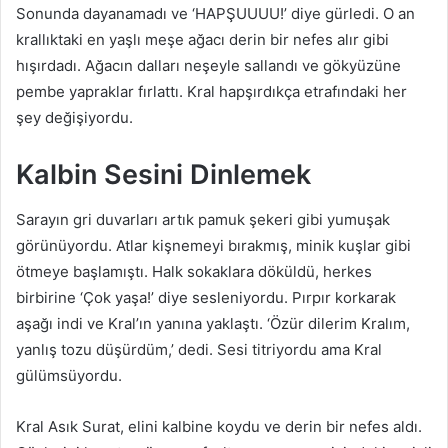
Sonunda dayanamadı ve ‘HAPŞUUUU!’ diye gürledi. O an
krallıktaki en yaşlı meşe ağacı derin bir nefes alır gibi
hışırdadı. Ağacın dalları neşeyle sallandı ve gökyüzüne
pembe yapraklar fırlattı. Kral hapşırdıkça etrafındaki her
şey değişiyordu.
Kalbin Sesini Dinlemek
Sarayın gri duvarları artık pamuk şekeri gibi yumuşak
görünüyordu. Atlar kişnemeyi bırakmış, minik kuşlar gibi
ötmeye başlamıştı. Halk sokaklara döküldü, herkes
birbirine ‘Çok yaşa!’ diye sesleniyordu. Pırpır korkarak
aşağı indi ve Kral’ın yanına yaklaştı. ‘Özür dilerim Kralım,
yanlış tozu düşürdüm,’ dedi. Sesi titriyordu ama Kral
gülümsüyordu.
Kral Asık Surat, elini kalbine koydu ve derin bir nefes aldı.