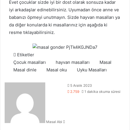
Evet çocuklar sizde iyi bir dost olarak sonsuza kadar
iyi arkadaşlar edinebilirsiniz. Uyumadan önce anne ve
babanızı öpmeyi unutmayın. Sizde
hayvan masalları
ya
da diğer konularda ki masallarınız için aşağıda ki
resme tıklayabilirsiniz.
Etiketler
Çocuk masalları
hayvan masalları
Masal
Masal dinle
Masal oku
Uyku Masalları
Bir
5 Aralık 2023
e-
2.759
1 dakika okuma süresi
posta
göndermek
Masal Abi