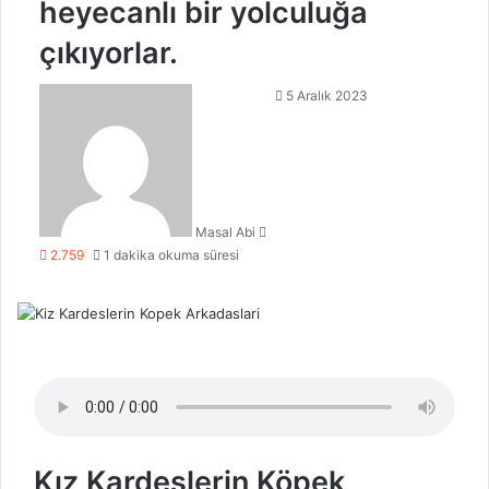
heyecanlı bir yolculuğa
çıkıyorlar.
Bir
5 Aralık 2023
e-
posta
göndermek
Masal Abi
2.759
1 dakika okuma süresi
Kız Kardeşlerin Köpek