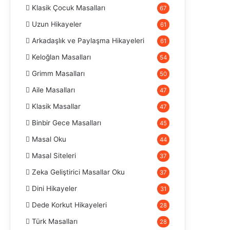
Klasik Çocuk Masalları
67
Uzun Hikayeler
61
Arkadaşlık ve Paylaşma Hikayeleri
61
Keloğlan Masalları
54
Grimm Masalları
50
Aile Masalları
47
Klasik Masallar
47
Binbir Gece Masalları
45
Masal Oku
44
Masal Siteleri
37
Zeka Geliştirici Masallar Oku
37
Dini Hikayeler
31
Dede Korkut Hikayeleri
28
Türk Masalları
28