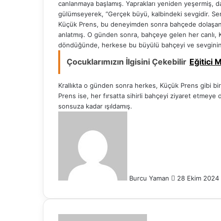
canlanmaya başlamış. Yaprakları yeniden yeşermiş, dall
gülümseyerek, “Gerçek büyü, kalbindeki sevgidir. Seni
Küçük Prens, bu deneyimden sonra bahçede dolaşan p
anlatmış. O günden sonra, bahçeye gelen her canlı, Kü
döndüğünde, herkese bu büyülü bahçeyi ve sevginin do
Çocuklarımızın İlgisini Çekebilir
Eğitici 
Krallıkta o günden sonra herkes, Küçük Prens gibi b
Prens ise, her fırsatta sihirli bahçeyi ziyaret etmey
sonsuza kadar ışıldamış.
Bir
e-
posta
göndermek
Burcu Yaman
28 Ekim 2024