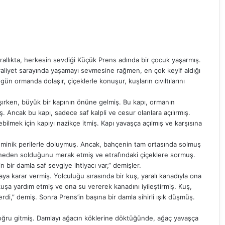
krallıkta, herkesin sevdiği Küçük Prens adında bir çocuk yaşarmış.
 Kraliyet sarayında yaşamayı sevmesine rağmen, en çok keyif aldığı
ün ormanda dolaşır, çiçeklerle konuşur, kuşların cıvıltılarını
şırken, büyük bir kapının önüne gelmiş. Bu kapı, ormanın
ış. Ancak bu kapı, sadece saf kalpli ve cesur olanlara açılırmış.
ilmek için kapıyı nazikçe itmiş. Kapı yavaşça açılmış ve karşısına
ve minik perilerle doluymuş. Ancak, bahçenin tam ortasında solmuş
 neden solduğunu merak etmiş ve etrafındaki çiçeklere sormuş.
 bir damla saf sevgiye ihtiyacı var,” demişler.
ya karar vermiş. Yolculuğu sırasında bir kuş, yaralı kanadıyla ona
şa yardım etmiş ve ona su vererek kanadını iyileştirmiş. Kuş,
rdi,” demiş. Sonra Prens’in başına bir damla sihirli ışık düşmüş.
oğru gitmiş. Damlayı ağacın köklerine döktüğünde, ağaç yavaşça