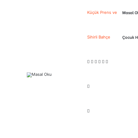
Masal O
Küçük Prens ve
Çocuk H
Sihirli Bahçe
Facebook
Twitter
LinkedIn
Pinterest
Messenger
Messenger
Previous
post
Next
post