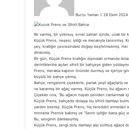
Burcu Yaman
28 Ekim 2024
Bir varmış, bir yokmuş, evvel zaman içinde, uzak bir 
Küçük Prens, neşesi, iyiliği ve merakıyla tanınırmış.
şey, krallığın çevresindeki doğayı keşfetmekmiş. Her g
dinlermiş.
Bir gün, Küçük Prens krallığın dışındaki ormanda dola
derinliklerine açılan sihirli bir bahçeye giden yoldaym
Prens, merakla kapının önünde durmuş ve içeriye gireb
büyülü bir bahçe çıkmış.
Bahçe, rengarenk çiçeklerle, parlak yeşil ağaçlarla 
ve kararmış bir ağaç varmış. Küçük Prens, bu ağacın
Çiçekler ona, “Bu ağacın hayatı yeniden canlanmak için
Küçük Prens, bahçede dolaşıp bu sihirli damlayı bulma
yardım istemiş. Küçük Prens, hiç tereddüt etmeden ku
minnetle Prens’e bakmış ve “Senin iyiliğin bana güç ve
Bu, sevginin damlasıymış.
Küçük Prens, sevgi dolu damlayı alıp solmuş ağaca d