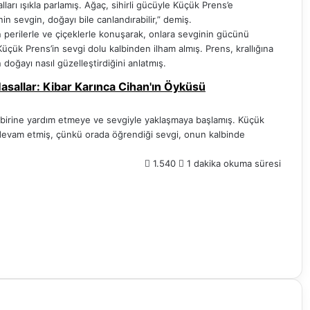
arı ışıkla parlamış. Ağaç, sihirli gücüyle Küçük Prens’e
n sevgin, doğayı bile canlandırabilir,” demiş.
erilerle ve çiçeklerle konuşarak, onlara sevginin gücünü
çük Prens’in sevgi dolu kalbinden ilham almış. Prens, krallığına
ğayı nasıl güzelleştirdiğini anlatmış.
Masallar: Kibar Karınca Cihan'ın Öyküsü
irbirine yardım etmeye ve sevgiyle yaklaşmaya başlamış. Küçük
e devam etmiş, çünkü orada öğrendiği sevgi, onun kalbinde
1.540
1 dakika okuma süresi