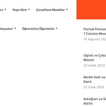
ku
Yaşa Göre
Çocuklara Masallar
ikayeleri
Öğrenelim/Öğretelim
Pamuk Prense
7 Cüceler Mas
15 Ağustos 20
Oğlak ve Çob
Masalı
29 Aralık 2023
Renkli Kedi ve
Balık
25 Ocak 2025
Keloğlan ve Si
Balta