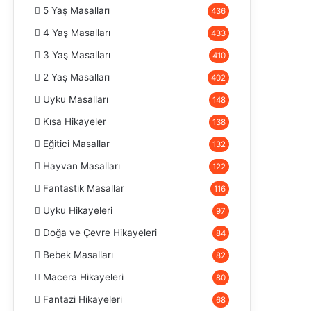
5 Yaş Masalları
436
4 Yaş Masalları
433
3 Yaş Masalları
410
2 Yaş Masalları
402
Uyku Masalları
148
Kısa Hikayeler
138
Eğitici Masallar
132
Hayvan Masalları
122
Fantastik Masallar
116
Uyku Hikayeleri
97
Doğa ve Çevre Hikayeleri
84
Bebek Masalları
82
Macera Hikayeleri
80
Fantazi Hikayeleri
68