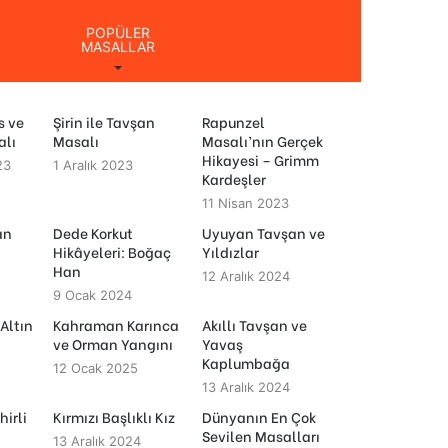
POPÜLER
MASALLAR
s ve
Şirin ile Tavşan
Rapunzel
alı
Masalı
Masalı’nın Gerçek
Hikayesi – Grimm
23
1 Aralık 2023
Kardeşler
11 Nisan 2023
an
Dede Korkut
Uyuyan Tavşan ve
Hikâyeleri: Boğaç
Yıldızlar
Han
12 Aralık 2024
9 Ocak 2024
 Altın
Kahraman Karınca
Akıllı Tavşan ve
ve Orman Yangını
Yavaş
Kaplumbağa
12 Ocak 2025
13 Aralık 2024
hirli
Kırmızı Başlıklı Kız
Dünyanın En Çok
Sevilen Masalları
13 Aralık 2024