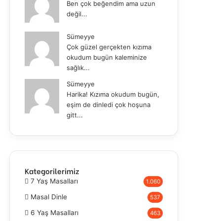
Ben çok beğendim ama uzun
değil...
Sümeyye
Çok güzel gerçekten kızıma
okudum bugün kaleminize
sağlık...
Sümeyye
Harika! Kızıma okudum bugün,
eşim de dinledi çok hoşuna
gitt...
Kategorilerimiz
7 Yaş Masalları
1.060
Masal Dinle
537
6 Yaş Masalları
463