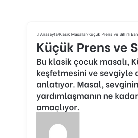
Anasayfa
/
Klasik Masallar
/
Küçük Prens ve Sihirli Ba
Küçük Prens ve S
Bu klasik çocuk masalı, Kü
keşfetmesini ve sevgiyle 
anlatıyor. Masal, sevginin
yardımlaşmanın ne kadar
amaçlıyor.
Bir
e-
posta
göndermek