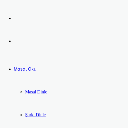
Facebook
Twitter
LinkedIn
Pinterest
Messenger
Messenger
Previous
post
Next
post
Masal Oku
Masal Dinle
Şarkı Dinle