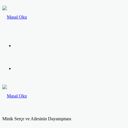
Menü
Arama
yap
...
Minik Serçe ve Ailesinin Dayanışması