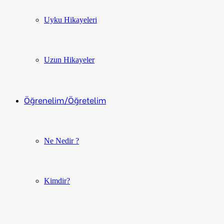
Uyku Hikayeleri
Uzun Hikayeler
Öğrenelim/Öğretelim
Ne Nedir ?
Kimdir?