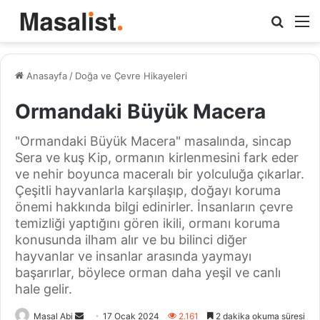
Arama
M
yap
...
Anasayfa
/
Doğa ve Çevre Hikayeleri
Ormandaki Büyük Macera
"Ormandaki Büyük Macera" masalında, sincap
Sera ve kuş Kip, ormanın kirlenmesini fark eder
ve nehir boyunca maceralı bir yolculuğa çıkarlar.
Çeşitli hayvanlarla karşılaşıp, doğayı koruma
önemi hakkında bilgi edinirler. İnsanların çevre
temizliği yaptığını gören ikili, ormanı koruma
konusunda ilham alır ve bu bilinci diğer
hayvanlar ve insanlar arasında yaymayı
başarırlar, böylece orman daha yeşil ve canlı
hale gelir.
Bir
Masal Abi
17 Ocak 2024
2.161
2 dakika okuma süresi