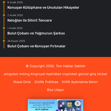
6 Aralık 2025
Konuşan Kütüphane ve Unutulan Hikayeler
2 Aralık 2025
Keloğlan ile Sihirli Tencere
1 Aralık 2025
Bulut Çobanı ve Yağmurun Şarkısı
28 Kasım 2025
Bulut Çobanı ve Konuşan Fırtınalar
© Copyright 2026, Tüm Hakları Saklıdır
wingobet
mrking
kingroyal
madridbet
cryptobet güncel giriş
btcbet
Masal Dinle
Gizlilik Politikası
KVKK Aydınlatma Metni
Bize Ulaşın
Pinterest
Instagram
RSS