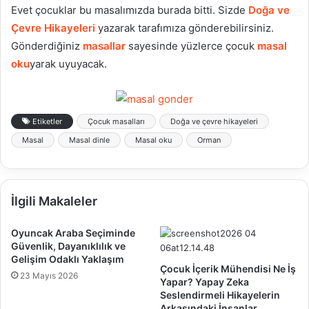
Evet çocuklar bu masalımızda burada bitti. Sizde
Doğa ve
Çevre Hikayeleri
yazarak tarafımıza gönderebilirsiniz.
Gönderdiğiniz
masallar
sayesinde yüzlerce çocuk
masal
oku
yarak uyuyacak.
Etiketler
Çocuk masalları
Doğa ve çevre hikayeleri
Masal
Masal dinle
Masal oku
Orman
İlgili Makaleler
Oyuncak Araba Seçiminde
Güvenlik, Dayanıklılık ve
Gelişim Odaklı Yaklaşım
Çocuk İçerik Mühendisi Ne İş
23 Mayıs 2026
Yapar? Yapay Zeka
Seslendirmeli Hikayelerin
Arkasındaki İnsanlar