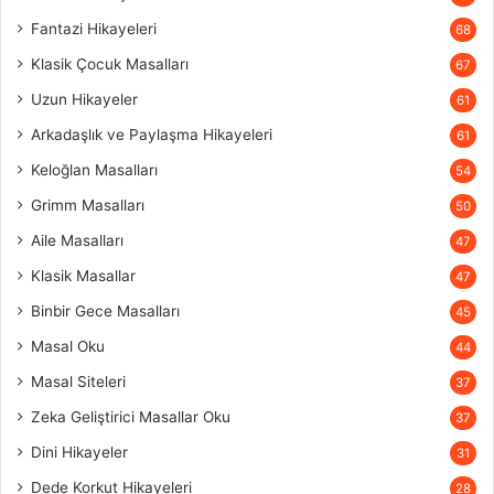
Fantazi Hikayeleri
68
Klasik Çocuk Masalları
67
Uzun Hikayeler
61
Arkadaşlık ve Paylaşma Hikayeleri
61
Keloğlan Masalları
54
Grimm Masalları
50
Aile Masalları
47
Klasik Masallar
47
Binbir Gece Masalları
45
Masal Oku
44
Masal Siteleri
37
Zeka Geliştirici Masallar Oku
37
Dini Hikayeler
31
Dede Korkut Hikayeleri
28