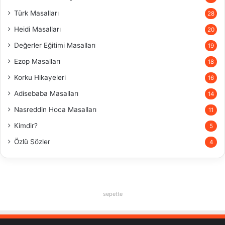
Türk Masalları
28
Heidi Masalları
20
Değerler Eğitimi Masalları
19
Ezop Masalları
18
Korku Hikayeleri
16
Adisebaba Masalları
14
Nasreddin Hoca Masalları
11
Kimdir?
5
Özlü Sözler
4
sepette