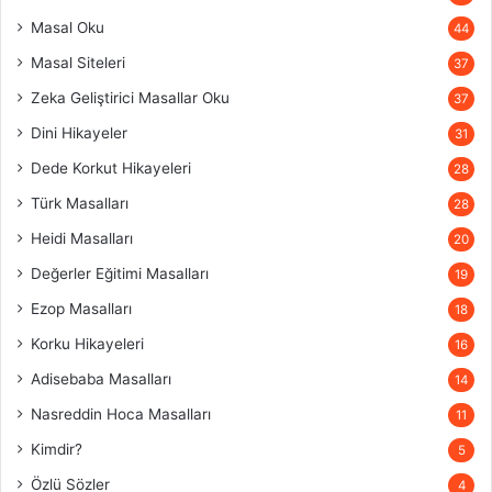
Masal Oku
44
Masal Siteleri
37
Zeka Geliştirici Masallar Oku
37
Dini Hikayeler
31
Dede Korkut Hikayeleri
28
Türk Masalları
28
Heidi Masalları
20
Değerler Eğitimi Masalları
19
Ezop Masalları
18
Korku Hikayeleri
16
Adisebaba Masalları
14
Nasreddin Hoca Masalları
11
Kimdir?
5
Özlü Sözler
4