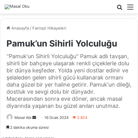
Arama
M
yap
...
Anasayfa
/
Fantazi Hikayeleri
Pamuk’un Sihirli Yolculuğu
''Pamuk'un Sihirli Yolculuğu'' Pamuk adlı tavşan,
sihirli bir bahçeye ulaşarak renkli çiçeklerle dolu
bir dünya keşfeder. Yolda yeni dostlar edinir ve
şelaleden gelen sihirli gücü kullanarak ormanı
daha güzel bir yer haline getirir. Pamuk'un dileği,
dostluk ve sevgi dolu bir dünyadır.
Macerasından sonra eve döner, ancak masal
diyarında yaşanan bu güzel anıları unutmaz.
Bir
Masal Abi
16 Ocak 2024
3.804
e-
2 dakika okuma süresi
posta