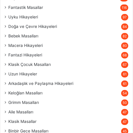
Fantastik Masallar
116
Uyku Hikayeleri
97
Doğa ve Çevre Hikayeleri
84
Bebek Masalları
82
Macera Hikayeleri
80
Fantazi Hikayeleri
68
Klasik Çocuk Masalları
67
Uzun Hikayeler
61
Arkadaşlık ve Paylaşma Hikayeleri
61
Keloğlan Masalları
54
Grimm Masalları
50
Aile Masalları
47
Klasik Masallar
47
Binbir Gece Masalları
45