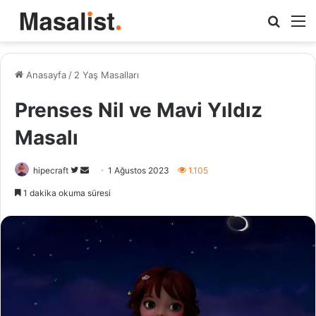
Arama
M
yap
...
Anasayfa
/
2 Yaş Masalları
Prenses Nil ve Mavi Yıldız
Masalı
Twitter'da
Bir
hipecraft
1 Ağustos 2023
1.105
takip
e-
1 dakika okuma süresi
edin
posta
göndermek