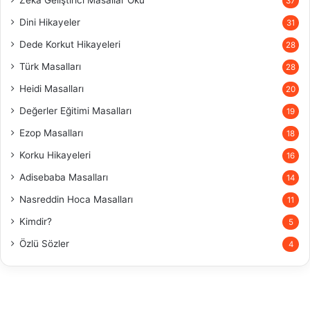
Zeka Geliştirici Masallar Oku
37
Dini Hikayeler
31
Dede Korkut Hikayeleri
28
Türk Masalları
28
Heidi Masalları
20
Değerler Eğitimi Masalları
19
Ezop Masalları
18
Korku Hikayeleri
16
Adisebaba Masalları
14
Nasreddin Hoca Masalları
11
Kimdir?
5
Özlü Sözler
4