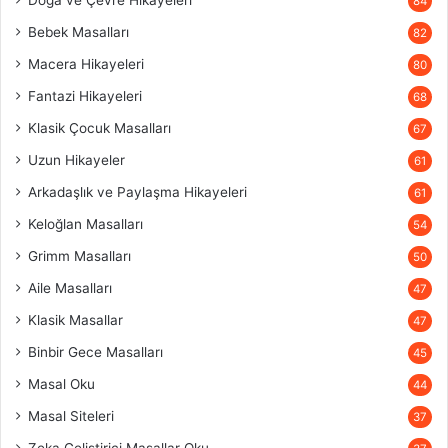
Doğa ve Çevre Hikayeleri
84
Bebek Masalları
82
Macera Hikayeleri
80
Fantazi Hikayeleri
68
Klasik Çocuk Masalları
67
Uzun Hikayeler
61
Arkadaşlık ve Paylaşma Hikayeleri
61
Keloğlan Masalları
54
Grimm Masalları
50
Aile Masalları
47
Klasik Masallar
47
Binbir Gece Masalları
45
Masal Oku
44
Masal Siteleri
37