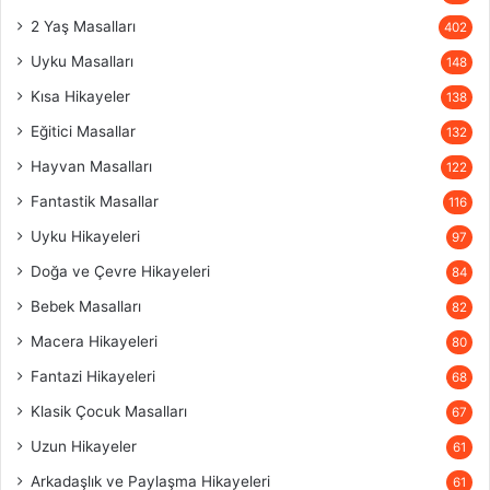
2 Yaş Masalları
402
Uyku Masalları
148
Kısa Hikayeler
138
Eğitici Masallar
132
Hayvan Masalları
122
Fantastik Masallar
116
Uyku Hikayeleri
97
Doğa ve Çevre Hikayeleri
84
Bebek Masalları
82
Macera Hikayeleri
80
Fantazi Hikayeleri
68
Klasik Çocuk Masalları
67
Uzun Hikayeler
61
Arkadaşlık ve Paylaşma Hikayeleri
61