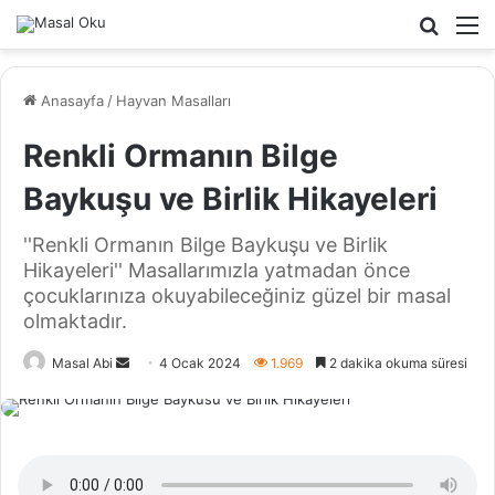
Arama
M
yap
...
Anasayfa
/
Hayvan Masalları
Renkli Ormanın Bilge
Baykuşu ve Birlik Hikayeleri
''Renkli Ormanın Bilge Baykuşu ve Birlik
Hikayeleri'' Masallarımızla yatmadan önce
çocuklarınıza okuyabileceğiniz güzel bir masal
olmaktadır.
Bir
Masal Abi
4 Ocak 2024
1.969
2 dakika okuma süresi
e-
posta
göndermek