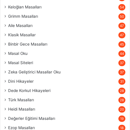
Keloğlan Masalları
54
Grimm Masalları
50
Aile Masalları
47
Klasik Masallar
47
Binbir Gece Masalları
45
Masal Oku
44
Masal Siteleri
37
Zeka Geliştirici Masallar Oku
37
Dini Hikayeler
31
Dede Korkut Hikayeleri
28
Türk Masalları
28
Heidi Masalları
20
Değerler Eğitimi Masalları
19
Ezop Masalları
18