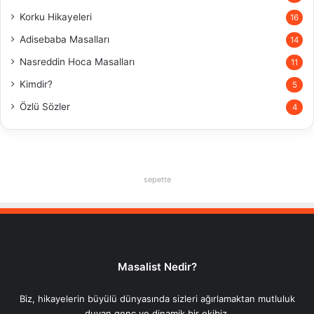
Korku Hikayeleri
16
Adisebaba Masalları
14
Nasreddin Hoca Masalları
11
Kimdir?
5
Özlü Sözler
4
sepette
Masalist Nedir?
Biz, hikayelerin büyülü dünyasında sizleri ağırlamaktan mutluluk
duyan genç ve dinamik bir ekibiz.