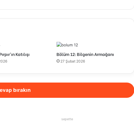
ırpır’ın Katılışı
Bölüm 12: Bilgenin Armağanı
2026
27 Şubat 2026
evap bırakın
sepette