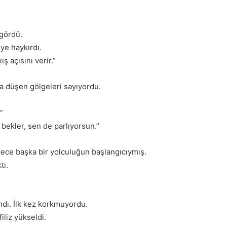
 gördü.
ye haykırdı.
 açısını verir.”
ya düşen gölgeleri sayıyordu.
”
bekler, sen de parlıyorsun.”
dece başka bir yolculuğun başlangıcıymış.
tı.
andı. İlk kez korkmuyordu.
iliz yükseldi.