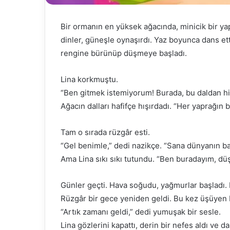
Bir ormanın en yüksek ağacında, minicik bir yap
dinler, güneşle oynaşırdı. Yaz boyunca dans ett
rengine bürünüp düşmeye başladı.
Lina korkmuştu.
“Ben gitmek istemiyorum! Burada, bu daldan hi
Ağacın dalları hafifçe hışırdadı. “Her yaprağın bi
Tam o sırada rüzgâr esti.
“Gel benimle,” dedi nazikçe. “Sana dünyanın ba
Ama Lina sıkı sıkı tutundu. “Ben buradayım, d
Günler geçti. Hava soğudu, yağmurlar başladı. 
Rüzgâr bir gece yeniden geldi. Bu kez üşüyen 
“Artık zamanı geldi,” dedi yumuşak bir sesle.
Lina gözlerini kapattı, derin bir nefes aldı ve da