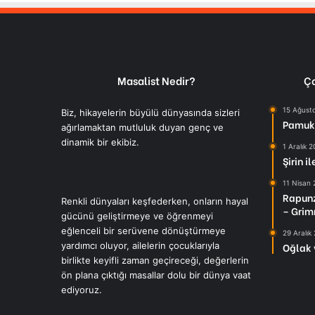
Masalist Nedir?
Ço
15 Ağust
Biz, hikayelerin büyülü dünyasında sizleri
Pamuk 
ağırlamaktan mutluluk duyan genç ve
dinamik bir ekibiz.
1 Aralık 
Şirin i
11 Nisan
Rapunz
Renkli dünyaları keşfederken, onların hayal
– Grim
gücünü geliştirmeye ve öğrenmeyi
eğlenceli bir serüvene dönüştürmeye
29 Aralık
yardımcı oluyor, ailelerin çocuklarıyla
Oğlak 
birlikte keyifli zaman geçireceği, değerlerin
ön plana çıktığı masallar dolu bir dünya vaat
ediyoruz.