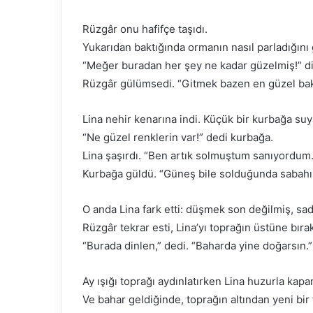
Rüzgâr onu hafifçe taşıdı.
Yukarıdan baktığında ormanın nasıl parladığını
“Meğer buradan her şey ne kadar güzelmiş!” di
Rüzgâr gülümsedi. “Gitmek bazen en güzel bakış
Lina nehir kenarına indi. Küçük bir kurbağa su
“Ne güzel renklerin var!” dedi kurbağa.
Lina şaşırdı. “Ben artık solmuştum sanıyordum.
Kurbağa güldü. “Güneş bile solduğunda sabahı 
O anda Lina fark etti: düşmek son değilmiş, sa
Rüzgâr tekrar esti, Lina’yı toprağın üstüne bırak
“Burada dinlen,” dedi. “Baharda yine doğarsın.”
Ay ışığı toprağı aydınlatırken Lina huzurla kap
Ve bahar geldiğinde, toprağın altından yeni bir f