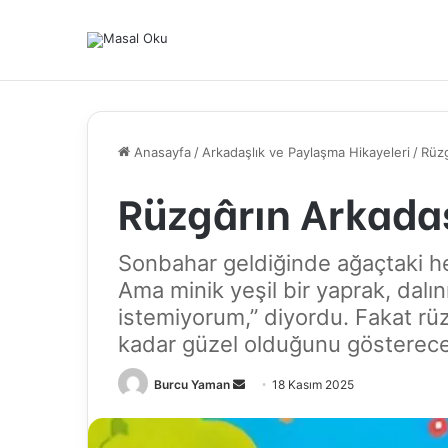
Anasayfa
/
Arkadaşlık ve Paylaşma Hikayeleri
/
Rüzg
Rüzgârın Arkada
Sonbahar geldiğinde ağaçtaki h
Ama minik yeşil bir yaprak, dalı
istemiyorum,” diyordu. Fakat r
kadar güzel olduğunu gösterece
Bir
Burcu Yaman
18 Kasım 2025
e-
posta