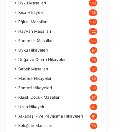
Uyku Masalları
148
Kısa Hikayeler
138
Eğitici Masallar
132
Hayvan Masalları
122
Fantastik Masallar
116
Uyku Hikayeleri
97
Doğa ve Çevre Hikayeleri
84
Bebek Masalları
82
Macera Hikayeleri
80
Fantazi Hikayeleri
68
Klasik Çocuk Masalları
67
Uzun Hikayeler
61
Arkadaşlık ve Paylaşma Hikayeleri
61
Keloğlan Masalları
54