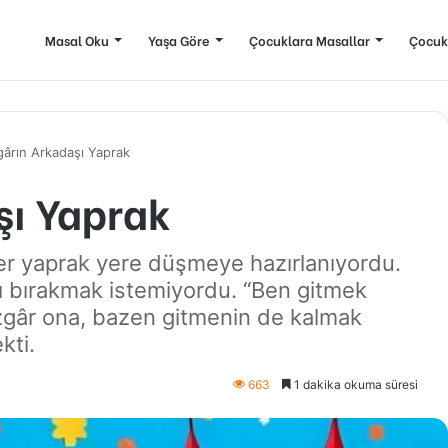
Masal Oku
Yaşa Göre
Çocuklara Masallar
Çocuk
ârın Arkadaşı Yaprak
şı Yaprak
er yaprak yere düşmeye hazırlanıyordu.
nı bırakmak istemiyordu. “Ben gitmek
üzgâr ona, bazen gitmenin de kalmak
kti.
663
1 dakika okuma süresi