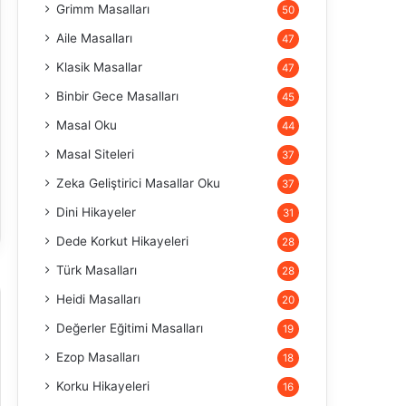
Grimm Masalları
50
Aile Masalları
47
Klasik Masallar
47
Binbir Gece Masalları
45
Masal Oku
44
Masal Siteleri
37
Zeka Geliştirici Masallar Oku
37
Dini Hikayeler
31
Dede Korkut Hikayeleri
28
Türk Masalları
28
Heidi Masalları
20
Değerler Eğitimi Masalları
19
Ezop Masalları
18
Korku Hikayeleri
16