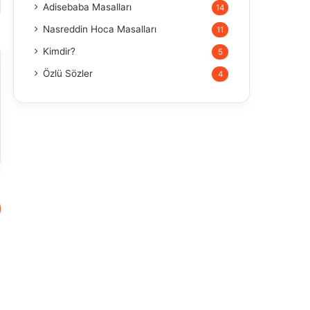
Adisebaba Masalları
14
Nasreddin Hoca Masalları
11
Kimdir?
5
Özlü Sözler
4