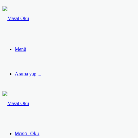
Menü
Arama yap ...
Masal Oku