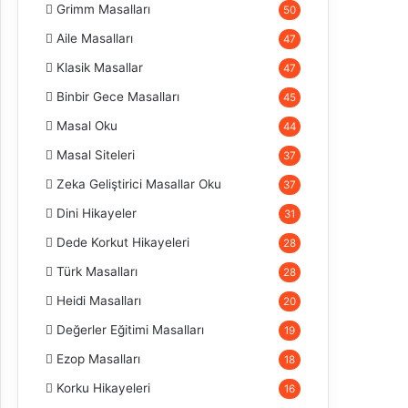
Grimm Masalları
50
Aile Masalları
47
Klasik Masallar
47
Binbir Gece Masalları
45
Masal Oku
44
Masal Siteleri
37
Zeka Geliştirici Masallar Oku
37
Dini Hikayeler
31
Dede Korkut Hikayeleri
28
Türk Masalları
28
Heidi Masalları
20
Değerler Eğitimi Masalları
19
Ezop Masalları
18
Korku Hikayeleri
16