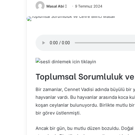
Bir
Masal Abi
9 Temmuz 2024
e-
posta
göndermek
Toplumsal Sorumluluk ve 
Bir zamanlar, Cennet Vadisi adında büyülü bir y
hayvanlar vardı. Bu hayvanlar arasında koca kula
koşan ceylanlar bulunuyordu. Birlikte mutlu bir
bir görev üstlenmişti.
Ancak bir gün, bu mutlu düzen bozuldu. Doğal p