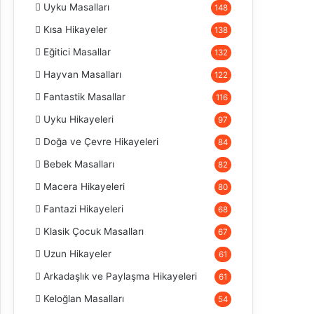
Uyku Masalları
148
Kısa Hikayeler
138
Eğitici Masallar
132
Hayvan Masalları
122
Fantastik Masallar
116
Uyku Hikayeleri
97
Doğa ve Çevre Hikayeleri
84
Bebek Masalları
82
Macera Hikayeleri
80
Fantazi Hikayeleri
68
Klasik Çocuk Masalları
67
Uzun Hikayeler
61
Arkadaşlık ve Paylaşma Hikayeleri
61
Keloğlan Masalları
54