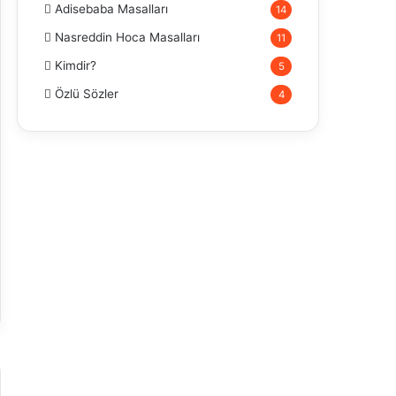
Adisebaba Masalları
14
Nasreddin Hoca Masalları
11
Kimdir?
5
Özlü Sözler
4