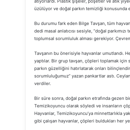
atıyorlardı. Plastik şişeler, poşetler ve atık yi
üzülüyor ve doğal parkın temizliği konusunda 
Bu durumu fark eden Bilge Tavşan, tüm hayvanlar
dedi masal anlatıcısı sesiyle, “doğal parkımızı t
toplumsal sorumluluk alması gerekiyor. Çevrem
Tavşanın bu önerisiyle hayvanlar umutlandı. Hep
yaptılar. Bir grup tavşan, çöpleri toplamak için 
parkın güzelliğini hatırlatarak onları bilinçlend
sorumluluğumuz” yazan pankartlar astı. Ceylan
verdiler.
Bir süre sonra, doğal parkın etrafında gezen bir 
Temizikoyuncu olarak söyledi ve insanların çöpl
Hayvanlar, Temizikoyuncu’ya minnettarlıkla yakl
gibi çalışan hayvanlar, çöpleri buldukları her ye