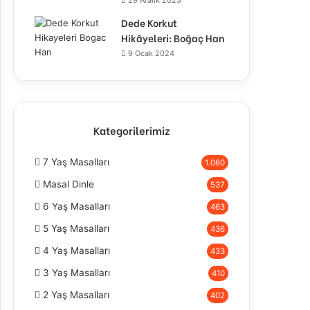
29 Aralık 2023
Dede Korkut
Hikâyeleri: Boğaç Han
9 Ocak 2024
Kategorilerimiz
7 Yaş Masalları
1.060
Masal Dinle
537
6 Yaş Masalları
463
5 Yaş Masalları
436
4 Yaş Masalları
433
3 Yaş Masalları
410
2 Yaş Masalları
402