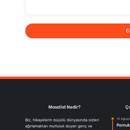
C
Masalist Nedir?
Ço
15 Ağust
Biz, hikayelerin büyülü dünyasında sizleri
Pamuk 
ağırlamaktan mutluluk duyan genç ve