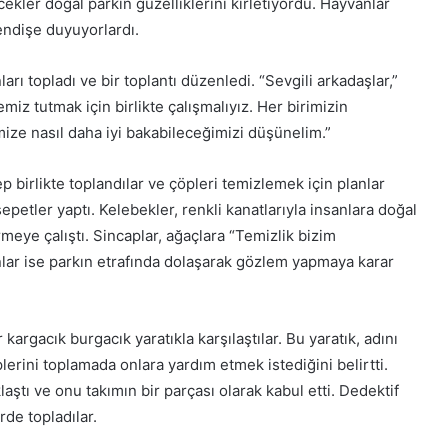
yecekler doğal parkın güzelliklerini kirletiyordu. Hayvanlar
endişe duyuyorlardı.
ı topladı ve bir toplantı düzenledi. “Sevgili arkadaşlar,”
emiz tutmak için birlikte çalışmalıyız. Her birimizin
ize nasıl daha iyi bakabileceğimizi düşünelim.”
 birlikte toplandılar ve çöpleri temizlemek için planlar
sepetler yaptı. Kelebekler, renkli kanatlarıyla insanlara doğal
irmeye çalıştı. Sincaplar, ağaçlara “Temizlik bizim
lar ise parkın etrafında dolaşarak gözlem yapmaya karar
kargacık burgacık yaratıkla karşılaştılar. Bu yaratık, adını
erini toplamada onlara yardım etmek istediğini belirtti.
aştı ve onu takımın bir parçası olarak kabul etti. Dedektif
rde topladılar.