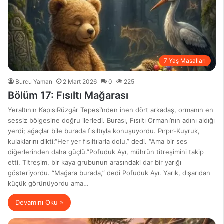
7 Yaş Masalları
Burcu Yaman
2 Mart 2026
0
225
Bölüm 17: Fısıltı Mağarası
Yeraltının KapısıRüzgâr Tepesi’nden inen dört arkadaş, ormanın en
sessiz bölgesine doğru ilerledi. Burası, Fısıltı Ormanı’nın adını aldığı
yerdi; ağaçlar bile burada fısıltıyla konuşuyordu. Pırpır-Kuyruk,
kulaklarını dikti:“Her yer fısıltılarla dolu,” dedi. “Ama bir ses
diğerlerinden daha güçlü.”Pofuduk Ayı, mührün titreşimini takip
etti. Titreşim, bir kaya grubunun arasındaki dar bir yarığı
gösteriyordu. “Mağara burada,” dedi Pofuduk Ayı. Yarık, dışarıdan
küçük görünüyordu ama…
Devamını Oku »