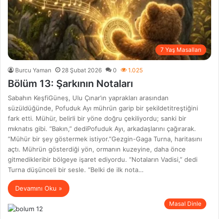
7 Yaş Masalları
Burcu Yaman
28 Şubat 2026
0
1.025
Bölüm 13: Şarkının Notaları
Sabahın KeşfiGüneş, Ulu Çınar’ın yaprakları arasından
süzüldüğünde, Pofuduk Ayı mührün garip bir şekildetitreştiğini
fark etti. Mühür, belirli bir yöne doğru çekiliyordu; sanki bir
mıknatıs gibi. “Bakın,” dediPofuduk Ayı, arkadaşlarını çağırarak.
“Mühür bir şey göstermek istiyor.”Gezgin-Gaga Turna, haritasını
açtı. Mührün gösterdiği yön, ormanın kuzeyine, daha önce
gitmedikleribir bölgeye işaret ediyordu. “Notaların Vadisi,” dedi
Turna düşünceli bir sesle. “Belki de ilk nota…
Devamını Oku »
Masal Dinle