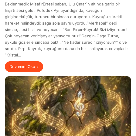
Beklenmedik MisafirErtesi sabah, Ulu Çınar’ın altında garip bir
hışırtı sesi geldi. Pofuduk Ayı uyandığında, kovuğun
girişindeküçük, turuncu bir sincap duruyordu. Kuyruğu sürekli
hareket halindeydi; sağa sola savruluyordu.“Merhaba!” dedi
sincap, sesi hızlı ve heyecanlı. “Ben Pırpır-Kuyruk! Sizi izliyordum!
Çok heyecan vericişeyler yapıyorsunuz!”Gezgin-Gaga Turna,
uykulu gözlerle sincaba baktı. “Ne kadar süredir izliyorsun?” diye
sordu. PırpırKuyruk, kuyruğunu daha da hızlı sallayarak cevapladı:
“Kristal…
Devamını Oku »