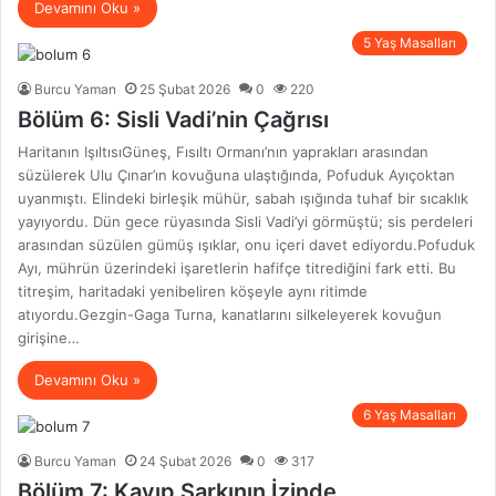
Devamını Oku »
5 Yaş Masalları
Burcu Yaman
25 Şubat 2026
0
220
Bölüm 6: Sisli Vadi’nin Çağrısı
Haritanın IşıltısıGüneş, Fısıltı Ormanı’nın yaprakları arasından
süzülerek Ulu Çınar’ın kovuğuna ulaştığında, Pofuduk Ayıçoktan
uyanmıştı. Elindeki birleşik mühür, sabah ışığında tuhaf bir sıcaklık
yayıyordu. Dün gece rüyasında Sisli Vadi’yi görmüştü; sis perdeleri
arasından süzülen gümüş ışıklar, onu içeri davet ediyordu.Pofuduk
Ayı, mührün üzerindeki işaretlerin hafifçe titrediğini fark etti. Bu
titreşim, haritadaki yenibeliren köşeyle aynı ritimde
atıyordu.Gezgin-Gaga Turna, kanatlarını silkeleyerek kovuğun
girişine…
Devamını Oku »
6 Yaş Masalları
Burcu Yaman
24 Şubat 2026
0
317
Bölüm 7: Kayıp Şarkının İzinde