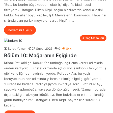
“Bu… bu benim büyükdedem olabilir,” diye fısıldadı, sesi
titreyerek.Utangaç-Diken Kirpi, başka bir duvarda kendi ailesini
buldu. Nesiller boyu kirpiler, Işık Meyvelerini koruyordu. Hepsinin
sırtında aynı parlak meyveler vardı. Kirpi’nin…
Devamını Oku »
4 Yaş Masalları
Burcu Yaman
27 Şubat 2026
0
844
Bölüm 10: Mağaranın Eşiğinde
Kristal PatikaBilge-Kabuk Kaplumbağa, ağır ama kararlı adımlarla
önden ilerliyordu. Kristal ormanda açtığı yol, sankionu tanıyormuş
gibi kendiliğinden aydınlanıyordu. Pofuduk Ayı, bu yaşlı
koruyucunun her adımında yıllarca birikmiş bilgeliği görüyordu.
“Burada ne kadar süredir yaşıyorsun?” diye sordu Pofuduk Ayı,
saygıyla.Kaplumbağa, yavaşça dönüp gülümsedi. “Zaman, burada
dışarıdaki gibi akmıyor küçük ayı. Ben bukristallerin tohumlandığı
günü hatırlıyorum.” Utangaç-Diken Kirpi, hayranlıkla sordu: “O
kadar…