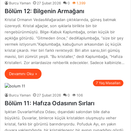
Burcu Yaman
27 Şubat 2026
0
1.399
Bölüm 12: Bilgenin Armağanı
Kristal Ormanın VedasıMağaradan çıktıklarında, güneş batmak
üzereydi. Kristal ağaçlar, son ışıklarla birlikte bin bir
rengebürünmüştü. Bilge-Kabuk Kaplumbağa, onları küçük bir
açıklığa götürdü. “Gitmeden önce,” dediKaplumbağa, “size bir şey
vermek istiyorum.”Kaplumbağa, kabuğunun arkasından üç küçük
kristal çıkardı. Her biri farklı renkteydi: Biri altın sarısı,biri gümüş
mavisi, biri zümrüt yeşili. “Bu kristaller,” dedi Kaplumbağa, “Hafıza
Kristalleri. Zor anlardasize rehberlik edecekler. Sadece kalbinizle…
Devamını Oku »
7 Yaş Masalları
Burcu Yaman
27 Şubat 2026
0
106
Bölüm 11: Hafıza Odasının Sırları
Işıktan DuvarlarHafıza Odası, dışarıdaki salondan bile daha
büyüktü. Duvarlar, binlerce küçük kristalden oluşmuştu veher
kristal, farklı bir görüntü barındırıyordu. Pofuduk Ayı, en yakın
duvara yaklaştığında, bir kristaldegenç bir ayının oynadığını gördü.