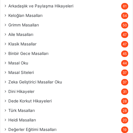
Arkadaşlık ve Paylaşma Hikayeleri
61
Keloğlan Masalları
54
Grimm Masalları
50
Aile Masalları
47
Klasik Masallar
47
Binbir Gece Masalları
45
Masal Oku
44
Masal Siteleri
37
Zeka Geliştirici Masallar Oku
37
Dini Hikayeler
31
Dede Korkut Hikayeleri
28
Türk Masalları
28
Heidi Masalları
20
Değerler Eğitimi Masalları
19