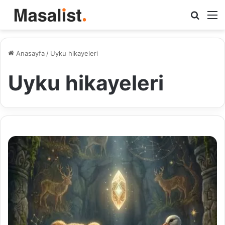
Arama
M
yap
...
Anasayfa
/
Uyku hikayeleri
Uyku hikayeleri