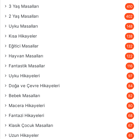
3 Yaş Masalları
410
2 Yaş Masalları
402
Uyku Masalları
148
Kısa Hikayeler
138
Eğitici Masallar
132
Hayvan Masalları
122
Fantastik Masallar
116
Uyku Hikayeleri
97
Doğa ve Çevre Hikayeleri
84
Bebek Masalları
82
Macera Hikayeleri
80
Fantazi Hikayeleri
68
Klasik Çocuk Masalları
67
Uzun Hikayeler
61