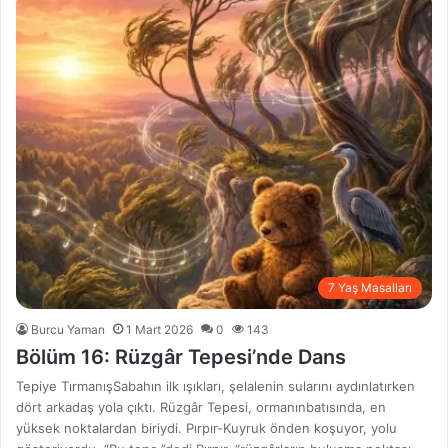
7 Yaş Masalları
Burcu Yaman
1 Mart 2026
0
143
Bölüm 16: Rüzgâr Tepesi’nde Dans
Tepiye TırmanışSabahın ilk ışıkları, şelalenin sularını aydınlatırken
dört arkadaş yola çıktı. Rüzgâr Tepesi, ormanınbatısında, en
yüksek noktalardan biriydi. Pırpır-Kuyruk önden koşuyor, yolu