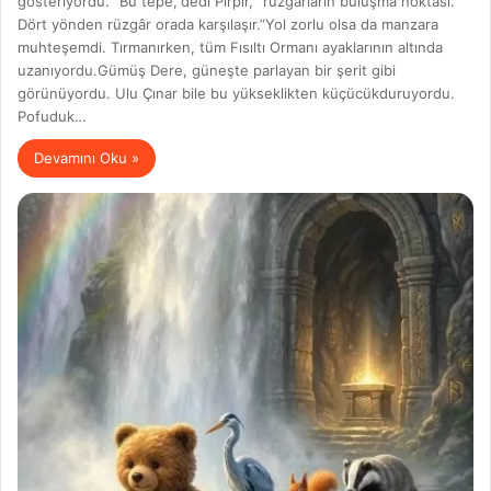
gösteriyordu. “Bu tepe,”dedi Pırpır, “rüzgârların buluşma noktası.
Dört yönden rüzgâr orada karşılaşır.”Yol zorlu olsa da manzara
muhteşemdi. Tırmanırken, tüm Fısıltı Ormanı ayaklarının altında
uzanıyordu.Gümüş Dere, güneşte parlayan bir şerit gibi
görünüyordu. Ulu Çınar bile bu yükseklikten küçücükduruyordu.
Pofuduk…
Devamını Oku »