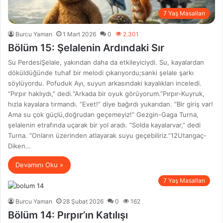
7 Yaş Masalları
Burcu Yaman
1 Mart 2026
0
2.301
Bölüm 15: Şelalenin Ardındaki Sır
Su PerdesiŞelale, yakından daha da etkileyiciydi. Su, kayalardan
döküldüğünde tuhaf bir melodi çıkarıyordu;sanki şelale şarkı
söylüyordu. Pofuduk Ayı, suyun arkasındaki kayalıkları inceledi.
“Pırpır haklıydı,” dedi.“Arkada bir oyuk görüyorum.”Pırpır-Kuyruk,
hızla kayalara tırmandı. “Evet!” diye bağırdı yukarıdan. “Bir giriş var!
Ama su çok güçlü,doğrudan geçemeyiz!” Gezgin-Gaga Turna,
şelalenin etrafında uçarak bir yol aradı. “Solda kayalarvar,” dedi
Turna. “Onların üzerinden atlayarak suyu geçebiliriz.”12Utangaç-
Diken…
Devamını Oku »
7 Yaş Masalları
Burcu Yaman
28 Şubat 2026
0
162
Bölüm 14: Pırpır’ın Katılışı