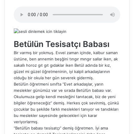
Betülün Tesisatçı Babası
Bir varmış bir yokmuş. Evvel zaman içinde, kalbur saman
üstüne, ben annemin beşğini tıngır mıngır sallar iken, ak
sakallı horoz gıt gıt gıdaklar iken Betül adında bir kız,
güzel mi güzel öğretmeninin, iyi kalpli arkadaşlarının
olduğu bir okula her gün severek gidermiş.
Betül’ün öğretmeni sınıfta “Evet arkadaşlar, yarın
meslekler günümüz var ve sırada Betül’ün babası var.
Okulumuza gelip kendi mesleğini tanıtacak, biz de yeni
bilgiler öğreneceğiz” demiş. Herkes çok sevinmiş, çünkü
çocuklar bu şekilde farklı meslekleri tanıyor ve tanıdıkları
bu meslekler sayesinde gelecekleri için karar
veriyorlarmış.
“Betül’ün babası tesisatçı” demiş öğretmen. İyi ama