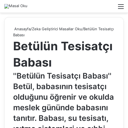
Arama
M
yap
...
Anasayfa
/
Zeka Geliştirici Masallar Oku
/
Betülün Tesisatçı
Babası
Betülün Tesisatçı
Babası
''Betülün Tesisatçı Babası''
Betül, babasının tesisatçı
olduğunu öğrenir ve okulda
meslek gününde babasını
tanıtır. Babası, su tesisatı,