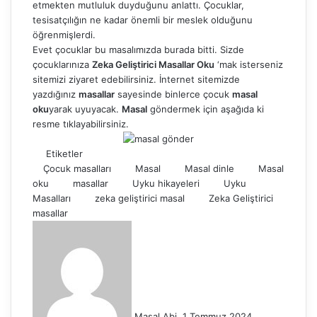
etmekten mutluluk duyduğunu anlattı. Çocuklar,
tesisatçılığın ne kadar önemli bir meslek olduğunu
öğrenmişlerdi.
Evet çocuklar bu masalımızda burada bitti. Sizde
çocuklarınıza
Zeka Geliştirici Masallar Oku
‘mak isterseniz
sitemizi ziyaret edebilirsiniz. İnternet sitemizde
yazdığınız
masallar
sayesinde binlerce çocuk
masal
oku
yarak uyuyacak.
Masal
göndermek için aşağıda ki
resme tıklayabilirsiniz.
Etiketler
Çocuk masalları
Masal
Masal dinle
Masal
oku
masallar
Uyku hikayeleri
Uyku
Masalları
zeka geliştirici masal
Zeka Geliştirici
masallar
Bir
e-
posta
göndermek
Masal Abi
1 Temmuz 2024