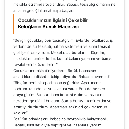
merakla etrafında toplandılar. Babası, tesisatçı olmanın ne
anlama geldiğini anlatmaya başladı:
Çocuklarımızın İlgisini Çekebilir
Keloğlanın Büyük Macerası
“Sevgili çocuklar, ben tesisatçıyım. Evlerde, okullarda, iş
yerlerinde su tesisatı, ısıtma sistemleri ve sıhhi tesisat
gibi işleri yapıyorum. Mesela, su borularını döşerim,
muslukları tamir ederim, kombi bakımı yaparım ve banyo
tuvaletlerini düzenlerim.”
Çocuklar merakla dinliyorlardı. Betül, babasının
anlattıklarını dikkatle takip ediyordu. Babası devam etti:
“Bir gün beni bir apartmana çağırdılar. Apartmanın
bodrum katında bir su sızıntısı vardı. Ben de hemen
oraya gittim. Su borularını kontrol ettim ve sızıntının
nereden geldiğini buldum. Sonra boruyu tamir ettim ve
sızıntıyı durdurdum. Apartman sakinleri çok memnun
kaldılar.”
Betül’ün arkadaşları, babasına hayranlıkla bakıyorlardı.
Babası, işini sevgiyle yaptığını ve insanlara yardım