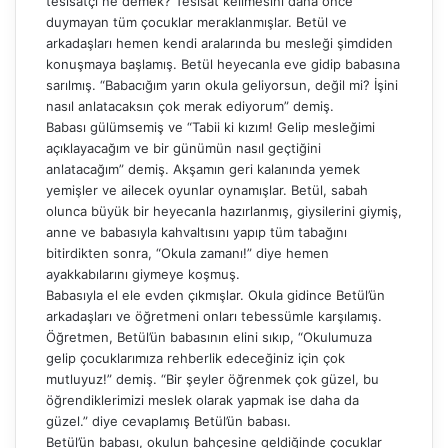
tesisatçı ne demek? Tesisat kelimesini daha önce
duymayan tüm çocuklar meraklanmışlar. Betül ve
arkadaşları hemen kendi aralarında bu mesleği şimdiden
konuşmaya başlamış. Betül heyecanla eve gidip babasına
sarılmış. “Babacığım yarın okula geliyorsun, değil mi? İşini
nasıl anlatacaksın çok merak ediyorum” demiş.
Babası gülümsemiş ve “Tabii ki kızım! Gelip mesleğimi
açıklayacağım ve bir günümün nasıl geçtiğini
anlatacağım” demiş. Akşamın geri kalanında yemek
yemişler ve ailecek oyunlar oynamışlar. Betül, sabah
olunca büyük bir heyecanla hazırlanmış, giysilerini giymiş,
anne ve babasıyla kahvaltısını yapıp tüm tabağını
bitirdikten sonra, “Okula zamanı!” diye hemen
ayakkabılarını giymeye koşmuş.
Babasıyla el ele evden çıkmışlar. Okula gidince Betül’ün
arkadaşları ve öğretmeni onları tebessümle karşılamış.
Öğretmen, Betül’ün babasının elini sıkıp, “Okulumuza
gelip çocuklarımıza rehberlik edeceğiniz için çok
mutluyuz!” demiş. “Bir şeyler öğrenmek çok güzel, bu
öğrendiklerimizi meslek olarak yapmak ise daha da
güzel.” diye cevaplamış Betül’ün babası.
Betül’ün babası, okulun bahçesine geldiğinde çocuklar