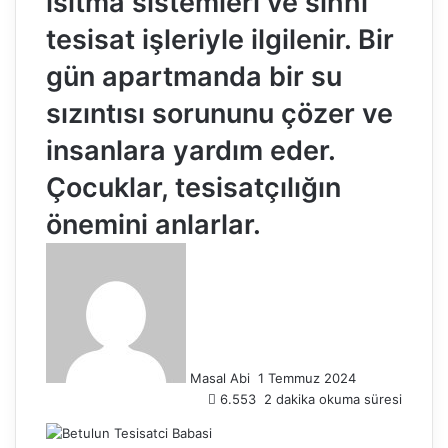
ısıtma sistemleri ve sıhhi
tesisat işleriyle ilgilenir. Bir
gün apartmanda bir su
sızıntısı sorununu çözer ve
insanlara yardım eder.
Çocuklar, tesisatçılığın
önemini anlarlar.
Bir
e-
posta
göndermek
Masal Abi
1 Temmuz 2024
6.553
2 dakika okuma süresi