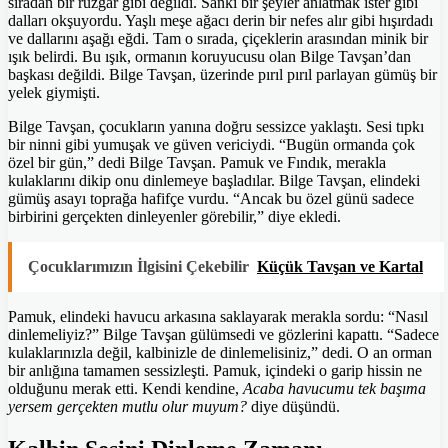
sıradan bir rüzgâr gibi değildi. Sanki bir şeyler anlatmak ister gibi
dalları okşuyordu. Yaşlı meşe ağacı derin bir nefes alır gibi hışırdadı
ve dallarını aşağı eğdi. Tam o sırada, çiçeklerin arasından minik bir
ışık belirdi. Bu ışık, ormanın koruyucusu olan Bilge Tavşan’dan
başkası değildi. Bilge Tavşan, üzerinde pırıl pırıl parlayan gümüş bir
yelek giymişti.
Bilge Tavşan, çocukların yanına doğru sessizce yaklaştı. Sesi tıpkı
bir ninni gibi yumuşak ve güven vericiydi. “Bugün ormanda çok
özel bir gün,” dedi Bilge Tavşan. Pamuk ve Fındık, merakla
kulaklarını dikip onu dinlemeye başladılar. Bilge Tavşan, elindeki
gümüş asayı toprağa hafifçe vurdu. “Ancak bu özel günü sadece
birbirini gerçekten dinleyenler görebilir,” diye ekledi.
Çocuklarımızın İlgisini Çekebilir
Küçük Tavşan ve Kartal
Pamuk, elindeki havucu arkasına saklayarak merakla sordu: “Nasıl
dinlemeliyiz?” Bilge Tavşan gülümsedi ve gözlerini kapattı. “Sadece
kulaklarınızla değil, kalbinizle de dinlemelisiniz,” dedi. O an orman
bir anlığına tamamen sessizleşti. Pamuk, içindeki o garip hissin ne
olduğunu merak etti. Kendi kendine,
Acaba havucumu tek başıma
yersem gerçekten mutlu olur muyum?
diye düşündü.