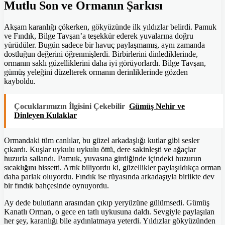
Mutlu Son ve Ormanın Şarkısı
Akşam karanlığı çökerken, gökyüzünde ilk yıldızlar belirdi. Pamuk
ve Fındık, Bilge Tavşan’a teşekkür ederek yuvalarına doğru
yürüdüler. Bugün sadece bir havuç paylaşmamış, aynı zamanda
dostluğun değerini öğrenmişlerdi. Birbirlerini dinlediklerinde,
ormanın saklı güzelliklerini daha iyi görüyorlardı. Bilge Tavşan,
gümüş yeleğini düzelterek ormanın derinliklerinde gözden
kayboldu.
Çocuklarımızın İlgisini Çekebilir
Gümüş Nehir ve
Dinleyen Kulaklar
Ormandaki tüm canlılar, bu güzel arkadaşlığı kutlar gibi sesler
çıkardı. Kuşlar uykulu uykulu öttü, dere sakinleşti ve ağaçlar
huzurla sallandı. Pamuk, yuvasına girdiğinde içindeki huzurun
sıcaklığını hissetti. Artık biliyordu ki, güzellikler paylaşıldıkça orman
daha parlak oluyordu. Fındık ise rüyasında arkadaşıyla birlikte dev
bir fındık bahçesinde oynuyordu.
Ay dede bulutların arasından çıkıp yeryüzüne gülümsedi. Gümüş
Kanatlı Orman, o gece en tatlı uykusuna daldı. Sevgiyle paylaşılan
her şey, karanlığı bile aydınlatmaya yeterdi. Yıldızlar gökyüzünden