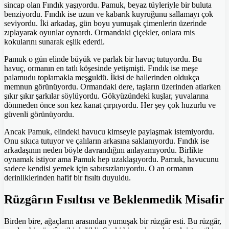
sincap olan Fındık yaşıyordu. Pamuk, beyaz tüyleriyle bir buluta
benziyordu. Fındık ise uzun ve kabarık kuyruğunu sallamayı çok
seviyordu. İki arkadaş, gün boyu yumuşak çimenlerin üzerinde
zıplayarak oyunlar oynardı. Ormandaki çiçekler, onlara mis
kokularını sunarak eşlik ederdi.
Pamuk o gün elinde büyük ve parlak bir havuç tutuyordu. Bu
havuç, ormanın en tatlı köşesinde yetişmişti. Fındık ise meşe
palamudu toplamakla meşguldü. İkisi de hallerinden oldukça
memnun görünüyordu. Ormandaki dere, taşların üzerinden atlarken
şıkır şıkır şarkılar söylüyordu. Gökyüzündeki kuşlar, yuvalarına
dönmeden önce son kez kanat çırpıyordu. Her şey çok huzurlu ve
güvenli görünüyordu.
Ancak Pamuk, elindeki havucu kimseyle paylaşmak istemiyordu.
Onu sıkıca tutuyor ve çalıların arkasına saklanıyordu. Fındık ise
arkadaşının neden böyle davrandığını anlayamıyordu. Birlikte
oynamak istiyor ama Pamuk hep uzaklaşıyordu. Pamuk, havucunu
sadece kendisi yemek için sabırsızlanıyordu. O an ormanın
derinliklerinden hafif bir fısıltı duyuldu.
Rüzgârın Fısıltısı ve Beklenmedik Misafir
Birden bire, ağaçların arasından yumuşak bir rüzgâr esti. Bu rüzgâr,