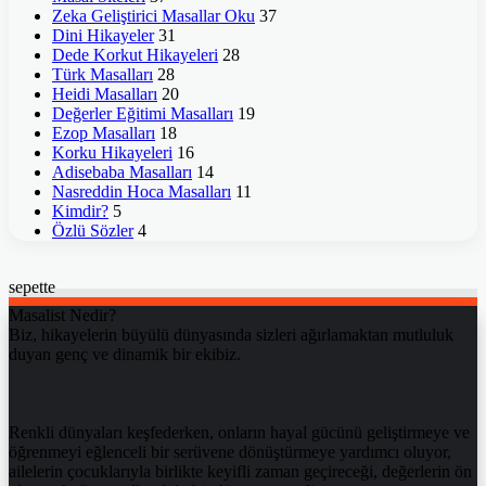
Zeka Geliştirici Masallar Oku
37
Dini Hikayeler
31
Dede Korkut Hikayeleri
28
Türk Masalları
28
Heidi Masalları
20
Değerler Eğitimi Masalları
19
Ezop Masalları
18
Korku Hikayeleri
16
Adisebaba Masalları
14
Nasreddin Hoca Masalları
11
Kimdir?
5
Özlü Sözler
4
sepette
Masalist Nedir?
Biz, hikayelerin büyülü dünyasında sizleri ağırlamaktan mutluluk
duyan genç ve dinamik bir ekibiz.
Renkli dünyaları keşfederken, onların hayal gücünü geliştirmeye ve
öğrenmeyi eğlenceli bir serüvene dönüştürmeye yardımcı oluyor,
ailelerin çocuklarıyla birlikte keyifli zaman geçireceği, değerlerin ön