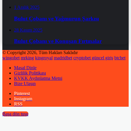
1 Aralık 2025
Bulut Çobanı ve Yağmurun Şarkısı
28 Kasım 2025
Bulut Çobanı ve Konuşan Fırtınalar
© Copyright 2026, Tüm Hakları Saklıdır
wingobet
mrking
kingroyal
madridbet
cryptobet güncel giriş
btcbet
Masal Dinle
Gizlilik Politikası
KVKK Aydınlatma Metni
Bize Ulaşın
Pinterest
Instagram
RSS
Başa dön tuşu