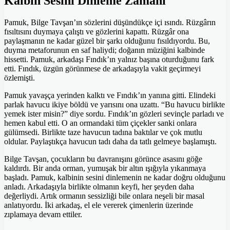
Kalbin Sesini Dinleme Zamanı
Pamuk, Bilge Tavşan’ın sözlerini düşündükçe içi ısındı. Rüzgârın
fısıltısını duymaya çalıştı ve gözlerini kapattı. Rüzgâr ona
paylaşmanın ne kadar güzel bir şarkı olduğunu fısıldıyordu. Bu,
duyma metaforunun en saf haliydi; doğanın müziğini kalbinde
hissetti. Pamuk, arkadaşı Fındık’ın yalnız başına oturduğunu fark
etti. Fındık, üzgün görünmese de arkadaşıyla vakit geçirmeyi
özlemişti.
Pamuk yavaşça yerinden kalktı ve Fındık’ın yanına gitti. Elindeki
parlak havucu ikiye böldü ve yarısını ona uzattı. “Bu havucu birlikte
yemek ister misin?” diye sordu. Fındık’ın gözleri sevinçle parladı ve
hemen kabul etti. O an ormandaki tüm çiçekler sanki onlara
gülümsedi. Birlikte taze havucun tadına baktılar ve çok mutlu
oldular. Paylaştıkça havucun tadı daha da tatlı gelmeye başlamıştı.
Bilge Tavşan, çocukların bu davranışını görünce asasını göğe
kaldırdı. Bir anda orman, yumuşak bir altın ışığıyla yıkanmaya
başladı. Pamuk, kalbinin sesini dinlemenin ne kadar doğru olduğunu
anladı. Arkadaşıyla birlikte olmanın keyfi, her şeyden daha
değerliydi. Artık ormanın sessizliği bile onlara neşeli bir masal
anlatıyordu. İki arkadaş, el ele vererek çimenlerin üzerinde
zıplamaya devam ettiler.