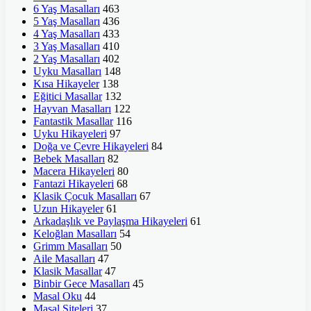
6 Yaş Masalları
463
5 Yaş Masalları
436
4 Yaş Masalları
433
3 Yaş Masalları
410
2 Yaş Masalları
402
Uyku Masalları
148
Kısa Hikayeler
138
Eğitici Masallar
132
Hayvan Masalları
122
Fantastik Masallar
116
Uyku Hikayeleri
97
Doğa ve Çevre Hikayeleri
84
Bebek Masalları
82
Macera Hikayeleri
80
Fantazi Hikayeleri
68
Klasik Çocuk Masalları
67
Uzun Hikayeler
61
Arkadaşlık ve Paylaşma Hikayeleri
61
Keloğlan Masalları
54
Grimm Masalları
50
Aile Masalları
47
Klasik Masallar
47
Binbir Gece Masalları
45
Masal Oku
44
Masal Siteleri
37