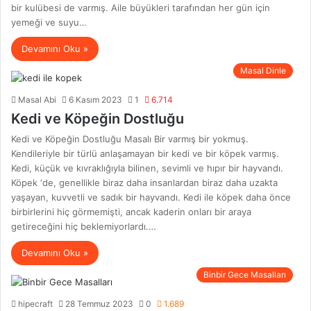
bir kulübesi de varmış. Aile büyükleri tarafından her gün için
yemeği ve suyu…
Devamını Oku »
Masal Dinle
Masal Abi
6 Kasım 2023
1
6.714
Kedi ve Köpeğin Dostluğu
Kedi ve Köpeğin Dostluğu Masalı Bir varmış bir yokmuş.
Kendileriyle bir türlü anlaşamayan bir kedi ve bir köpek varmış.
Kedi, küçük ve kıvraklığıyla bilinen, sevimli ve hıpır bir hayvandı.
Köpek ‘de, genellikle biraz daha insanlardan biraz daha uzakta
yaşayan, kuvvetli ve sadık bir hayvandı. Kedi ile köpek daha önce
birbirlerini hiç görmemişti, ancak kaderin onları bir araya
getireceğini hiç beklemiyorlardı.…
Devamını Oku »
Binbir Gece Masalları
hipecraft
28 Temmuz 2023
0
1.689