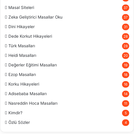
Masal Siteleri
37
Zeka Geliştirici Masallar Oku
37
Dini Hikayeler
31
Dede Korkut Hikayeleri
28
Türk Masalları
28
Heidi Masalları
20
Değerler Eğitimi Masalları
19
Ezop Masalları
18
Korku Hikayeleri
16
Adisebaba Masalları
14
Nasreddin Hoca Masalları
11
Kimdir?
5
Özlü Sözler
4