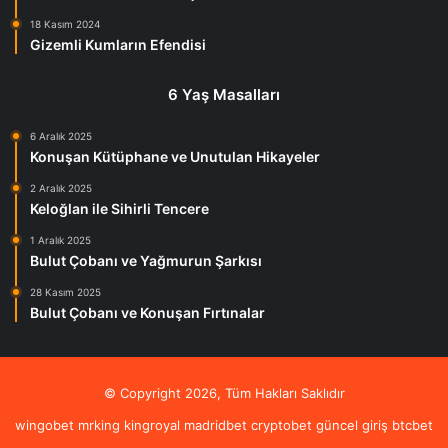
18 Kasım 2024
Gizemli Kumların Efendisi
6 Yaş Masalları
6 Aralık 2025
Konuşan Kütüphane ve Unutulan Hikayeler
2 Aralık 2025
Keloğlan ile Sihirli Tencere
1 Aralık 2025
Bulut Çobanı ve Yağmurun Şarkısı
28 Kasım 2025
Bulut Çobanı ve Konuşan Fırtınalar
© Copyright 2026, Tüm Hakları Saklıdır
wingobet
mrking
kingroyal
madridbet
cryptobet güncel giriş
btcbet