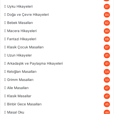
Uyku Hikayeleri
97
Doğa ve Çevre Hikayeleri
84
Bebek Masalları
82
Macera Hikayeleri
80
Fantazi Hikayeleri
68
Klasik Çocuk Masalları
67
Uzun Hikayeler
61
Arkadaşlık ve Paylaşma Hikayeleri
61
Keloğlan Masalları
54
Grimm Masalları
50
Aile Masalları
47
Klasik Masallar
47
Binbir Gece Masalları
45
Masal Oku
44