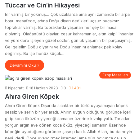
Tüccar ve Cin’in Hikayesi
Bir varmış bir yokmuş… Çok uzaklarda ama aynı zamanda bir arpa
boyu mesafede, adına Doğu diyarı dedikleri uçsuz bucaksız
topraklar varmış. Bu topraklarda yaşanan her şey bir masal
gibiymiş. Olağanüstü olaylar, cesur kahramanlar, altın kalpli insanlar
ve yüreklere işleyen güzel sözler, günlük yaşamın bir parçasıymış.
Gel gelelim Doğu diyarını ve Doğu insanını anlamak pek kolay
değilmiş. Bu işe henüz küçük…
Devamını Oku »
Ezop Masalları
hipecraft
18 Haziran 2023
0
1.401
Ahıra Giren Köpek
Ahıra Giren Köpek Dışarıda sıcaktan bir türlü uyuyamayan köpek
sessiz ve serin bir yer aradı. Ahırın uygun olduğunu görünce içeri
girip koca öküzün yiyeceği samanın üzerine kıvrılıp yattı. Tarladan
yorgun argın eve dönen koca öküz, yiyeceği samanın üzerinde
köpeğin uyuduğunu görünce şaşırıp kaldı. Allah Allah, bu da neyin
nesi, dedi. Önce uyandırmak istemedi ama gün boyunca çalışıp