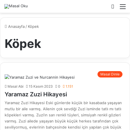
Arama
M
yap
...
Anasayfa
/
Köpek
Köpek
Masal Dinle
Masal Abi
15 Kasım 2023
0
1.151
Yaramaz Zuzi Hikayesi
Yaramaz Zuzi Hikayesi Eski günlerde küçük bir kasabada yaşayan
mutlu bir aile varmış. Ailenin çok sevdiği Zuzi isminde tatlı mı tatlı
köpekleri varmış. Zuzi’ın sarı renkli tüyleri, simsiyah renkli gözleri
varmış. Zuzi ailede yaşayan büyük küçük herkes tarafından çok
seviliyormuş, evlerinin bahçesinde kendisi için yapılan çok büyük