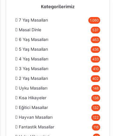
Kategorilerimiz
7 Yaş Masalları
1.060
Masal Dinle
537
6 Yaş Masalları
463
5 Yaş Masalları
436
4 Yaş Masalları
433
3 Yaş Masalları
410
2 Yaş Masalları
402
Uyku Masalları
148
Kısa Hikayeler
138
Eğitici Masallar
132
Hayvan Masalları
122
Fantastik Masallar
116