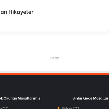
an Hikayeler
sepette
k Okunan Masallarımız
Binbir Gece Masallar
os 2023
25 Kasım 2024