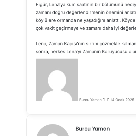
Figür, Lena’ya kum saatinin bir bölümünü hediy
zamanı doğru değerlendirmenin önemini anlatmas
köylülere ormanda ne yaşadığını anlattı. Köydek
çok vakit geçirmeye ve zamanı daha iyi değerl
Lena, Zaman Kapısı’nın sırrını çözmekle kalma
sonra, herkes Lena’yı Zamanın Koruyucusu ola
Bir
e-
posta
göndermek
Burcu Yaman
14 Ocak 2025
Burcu Yaman