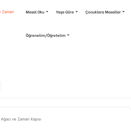
Masal Oku
Yaşa Göre
Çocuklara Masallar
ve Zaman
Öğrenelim/Öğretelim
r
s
ext
ost
r Ağacı ve Zaman Kapısı