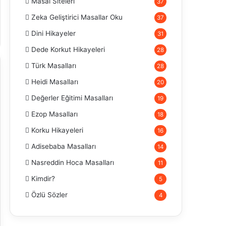
Masal Siteleri
37
Zeka Geliştirici Masallar Oku
37
Dini Hikayeler
31
Dede Korkut Hikayeleri
28
Türk Masalları
28
Heidi Masalları
20
Değerler Eğitimi Masalları
19
Ezop Masalları
18
Korku Hikayeleri
16
Adisebaba Masalları
14
Nasreddin Hoca Masalları
11
Kimdir?
5
Özlü Sözler
4