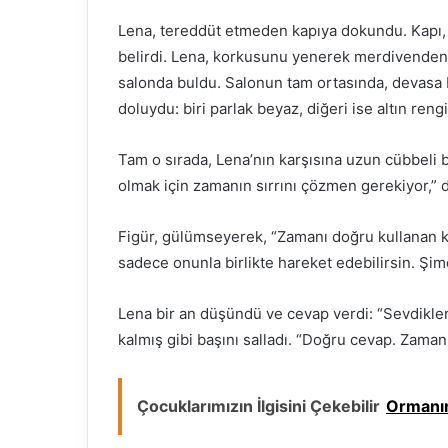
Lena, tereddüt etmeden kapıya dokundu. Kapı, y
belirdi. Lena, korkusunu yenerek merdivenden 
salonda buldu. Salonun tam ortasında, devasa bi
doluydu: biri parlak beyaz, diğeri ise altın reng
Tam o sırada, Lena’nın karşısına uzun cübbeli b
olmak için zamanın sırrını çözmen gerekiyor,” de
Figür, gülümseyerek, “Zamanı doğru kullanan ki
sadece onunla birlikte hareket edebilirsin. Şim
Lena bir an düşündü ve cevap verdi: “Sevdikle
kalmış gibi başını salladı. “Doğru cevap. Zaman
Çocuklarımızın İlgisini Çekebilir
Ormanın