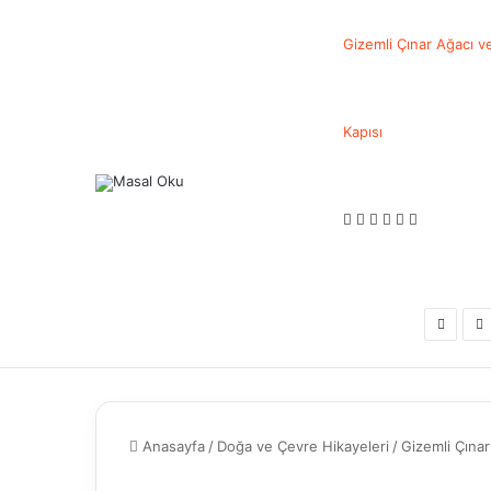
Gizemli Çınar Ağacı 
Kapısı
Facebook
Twitter
LinkedIn
Pinterest
Messenger
Messenge
Previou
N
post
p
Anasayfa
/
Doğa ve Çevre Hikayeleri
/
Gizemli Çına