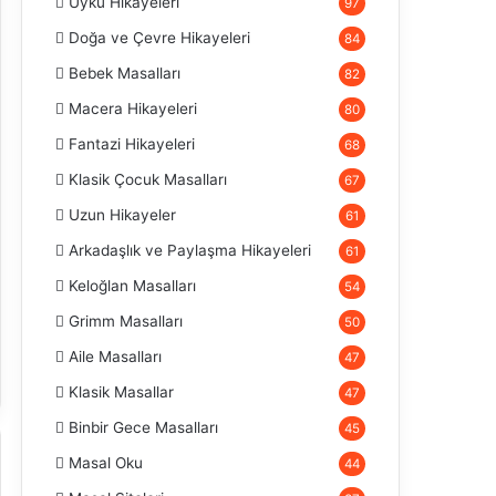
Uyku Hikayeleri
97
Doğa ve Çevre Hikayeleri
84
Bebek Masalları
82
Macera Hikayeleri
80
Fantazi Hikayeleri
68
Klasik Çocuk Masalları
67
Uzun Hikayeler
61
Arkadaşlık ve Paylaşma Hikayeleri
61
Keloğlan Masalları
54
Grimm Masalları
50
Aile Masalları
47
Klasik Masallar
47
Binbir Gece Masalları
45
Masal Oku
44