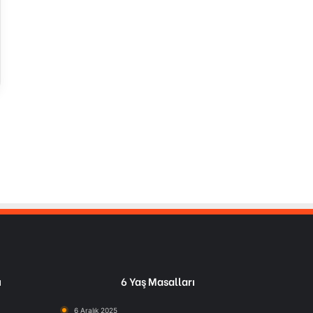
ı
6 Yaş Masalları
6 Aralık 2025