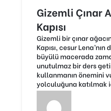
Gizemli Çınar 
Kapısı
Gizemli bir çınar ağac
Kapısı, cesur Lena’nın d
büyülü macerada zamanı
unutulmaz bir ders geti
kullanmanın önemini vu
yolculuğuna katılmak 
Bir
e-
posta
göndermek