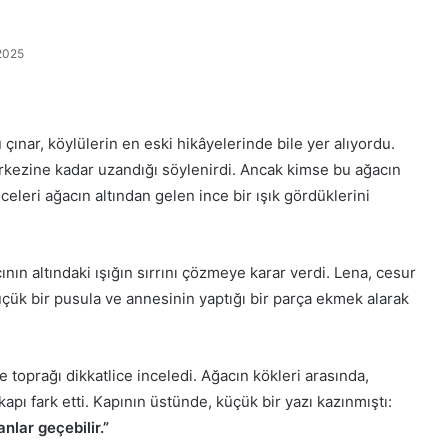
2025
 çınar, köylülerin en eski hikâyelerinde bile yer alıyordu.
erkezine kadar uzandığı söylenirdi. Ancak kimse bu ağacın
eleri ağacın altından gelen ince bir ışık gördüklerini
nın altındaki ışığın sırrını çözmeye karar verdi. Lena, cesur
üçük bir pusula ve annesinin yaptığı bir parça ekmek alarak
 toprağı dikkatlice inceledi. Ağacın kökleri arasında,
ı fark etti. Kapının üstünde, küçük bir yazı kazınmıştı:
nlar geçebilir.”