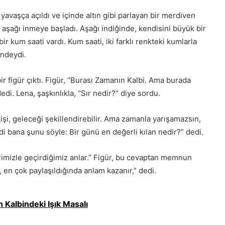
avaşça açıldı ve içinde altın gibi parlayan bir merdiven
aşağı inmeye başladı. Aşağı indiğinde, kendisini büyük bir
r kum saati vardı. Kum saati, iki farklı renkteki kumlarla
indeydi.
ir figür çıktı. Figür, “Burası Zamanın Kalbi. Ama burada
di. Lena, şaşkınlıkla, “Sır nedir?” diye sordu.
şi, geleceği şekillendirebilir. Ama zamanla yarışamazsın,
di bana şunu söyle: Bir günü en değerli kılan nedir?” dedi.
rimizle geçirdiğimiz anlar.” Figür, bu cevaptan memnun
, en çok paylaşıldığında anlam kazanır,” dedi.
 Kalbindeki Işık Masalı