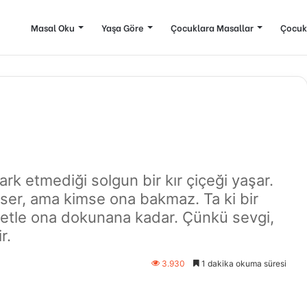
Masal Oku
Yaşa Göre
Çocuklara Masallar
Çocuk
ark etmediği solgun bir kır çiçeği yaşar.
er, ama kimse ona bakmaz. Ta ki bir
etle ona dokunana kadar. Çünkü sevgi,
r.
3.930
1 dakika okuma süresi