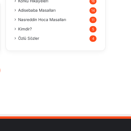
Korku Hikayeleri
16
Adisebaba Masalları
14
Nasreddin Hoca Masalları
11
Kimdir?
5
Özlü Sözler
4