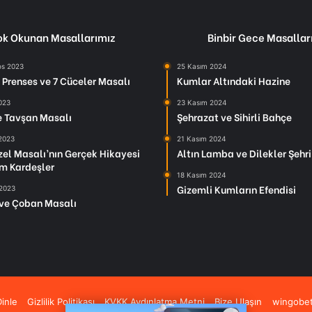
k Okunan Masallarımız
Binbir Gece Masallar
os 2023
25 Kasım 2024
Prenses ve 7 Cüceler Masalı
Kumlar Altındaki Hazine
2023
23 Kasım 2024
le Tavşan Masalı
Şehrazat ve Sihirli Bahçe
 2023
21 Kasım 2024
el Masalı’nın Gerçek Hikayesi
Altın Lamba ve Dilekler Şehri
m Kardeşler
18 Kasım 2024
Gizemli Kumların Efendisi
 2023
ve Çoban Masalı
inle
Gizlilik Politikası
KVKK Aydınlatma Metni
Bize Ulaşın
wingobe