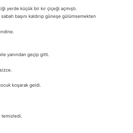
iği yerde küçük bir kır çiçeği açmıştı.
er sabah başını kaldırıp güneşe gülümsemekten
endine.
le yanından geçip gitti.
sizce.
çocuk koşarak geldi.
ı temizledi.