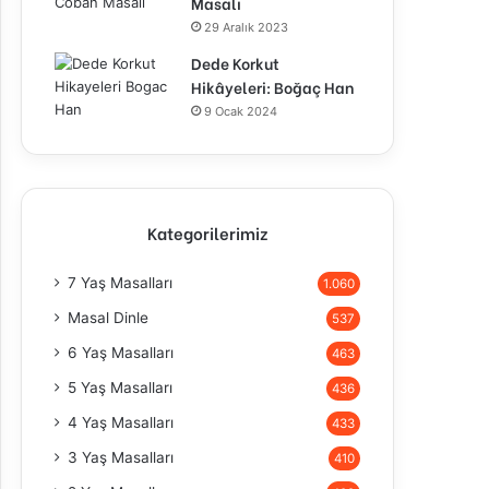
Masalı
29 Aralık 2023
Dede Korkut
Hikâyeleri: Boğaç Han
9 Ocak 2024
Kategorilerimiz
7 Yaş Masalları
1.060
Masal Dinle
537
6 Yaş Masalları
463
5 Yaş Masalları
436
4 Yaş Masalları
433
3 Yaş Masalları
410