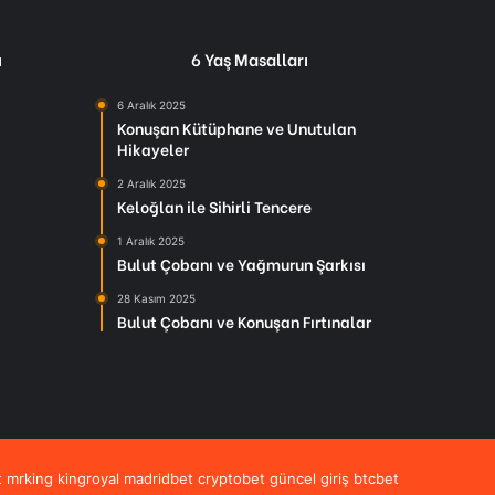
ı
6 Yaş Masalları
6 Aralık 2025
Konuşan Kütüphane ve Unutulan
Hikayeler
2 Aralık 2025
Keloğlan ile Sihirli Tencere
1 Aralık 2025
Bulut Çobanı ve Yağmurun Şarkısı
28 Kasım 2025
Bulut Çobanı ve Konuşan Fırtınalar
t
mrking
kingroyal
madridbet
cryptobet güncel giriş
btcbet