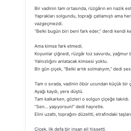
göndermek
Bir vadinin tam ortasında, rüzgârın en nazik est
Yaprakları solgundu, toprağı çatlamıştı ama h
vazgeçmezdi.
“Belki bugün biri beni fark eder,” derdi kendi k
Ama kimse fark etmedi.
Koyunlar çiğnedi, rüzgâr toz savurdu, yağmur bi
Yalnızlığını anlatacak kimsesi yoktu.
Bir gün çiçek, “Belki artık solmalıyım,” dedi ses
Tam o sırada, vadinin öbür ucundan küçük bir 
Ayağı kaydı, yere düştü.
Tam kalkarken, gözleri o solgun çiçeğe takıldı.
“Sen… yaşıyorsun!” dedi hayretle.
Elini uzattı, toprağını düzeltti, etrafındaki taşlar
Çiçek, ilk defa bir insan eli hissetti.