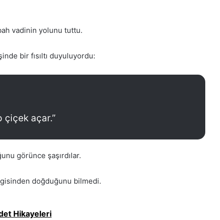
h vadinin yolunu tuttu.
nde bir fısıltı duyuluyordu:
 çiçek açar.”
ğunu görünce şaşırdılar.
gisinden doğduğunu bilmedi.
det Hikayeleri