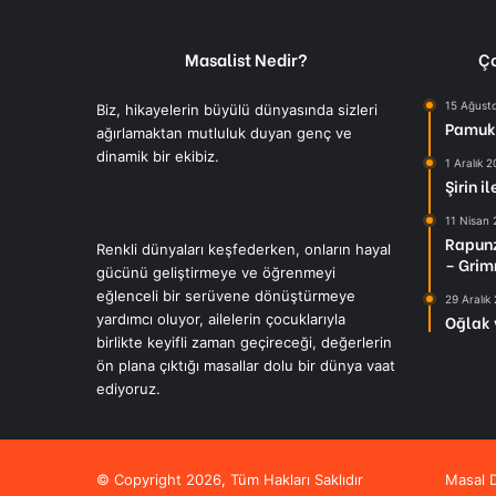
Masalist Nedir?
Ço
15 Ağust
Biz, hikayelerin büyülü dünyasında sizleri
Pamuk 
ağırlamaktan mutluluk duyan genç ve
dinamik bir ekibiz.
1 Aralık 
Şirin i
11 Nisan
Rapunz
Renkli dünyaları keşfederken, onların hayal
– Grim
gücünü geliştirmeye ve öğrenmeyi
eğlenceli bir serüvene dönüştürmeye
29 Aralık
yardımcı oluyor, ailelerin çocuklarıyla
Oğlak 
birlikte keyifli zaman geçireceği, değerlerin
ön plana çıktığı masallar dolu bir dünya vaat
ediyoruz.
© Copyright 2026, Tüm Hakları Saklıdır
Masal D