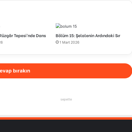
 Rüzgâr Tepesi’nde Dans
Bölüm 15: Şelalenin Ardındaki Sır
26
1 Mart 2026
evap bırakın
sepette