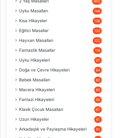
2 Yaş Masalları
402
Uyku Masalları
148
Kısa Hikayeler
138
Eğitici Masallar
132
Hayvan Masalları
122
Fantastik Masallar
116
Uyku Hikayeleri
97
Doğa ve Çevre Hikayeleri
84
Bebek Masalları
82
Macera Hikayeleri
80
Fantazi Hikayeleri
68
Klasik Çocuk Masalları
67
Uzun Hikayeler
61
Arkadaşlık ve Paylaşma Hikayeleri
61