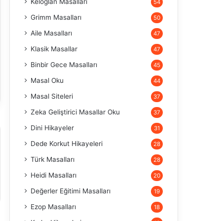
Keloğlan Masalları
54
Grimm Masalları
50
Aile Masalları
47
Klasik Masallar
47
Binbir Gece Masalları
45
Masal Oku
44
Masal Siteleri
37
Zeka Geliştirici Masallar Oku
37
Dini Hikayeler
31
Dede Korkut Hikayeleri
28
Türk Masalları
28
Heidi Masalları
20
Değerler Eğitimi Masalları
19
Ezop Masalları
18