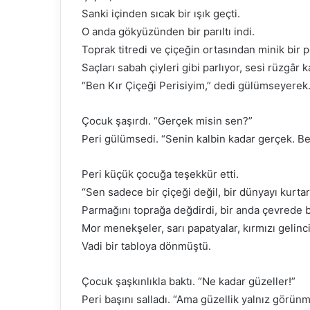
Sanki içinden sıcak bir ışık geçti.
O anda gökyüzünden bir parıltı indi.
Toprak titredi ve çiçeğin ortasından minik bir pe
Saçları sabah çiyleri gibi parlıyor, sesi rüzgâr
“Ben Kır Çiçeği Perisiyim,” dedi gülümseyere
Çocuk şaşırdı. “Gerçek misin sen?”
Peri gülümsedi. “Senin kalbin kadar gerçek. Be
Peri küçük çocuğa teşekkür etti.
“Sen sadece bir çiçeği değil, bir dünyayı kurtar
Parmağını toprağa değdirdi, bir anda çevrede bi
Mor menekşeler, sarı papatyalar, kırmızı gelinc
Vadi bir tabloya dönmüştü.
Çocuk şaşkınlıkla baktı. “Ne kadar güzeller!”
Peri başını salladı. “Ama güzellik yalnız görü