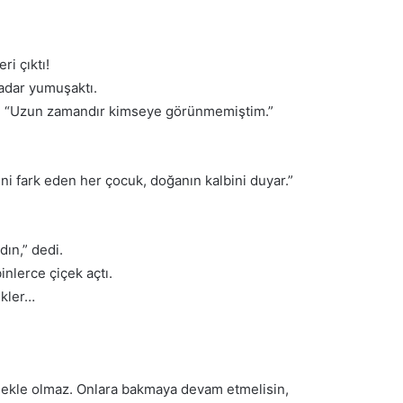
ri çıktı!
 kadar yumuşaktı.
k. “Uzun zamandır kimseye görünmemiştim.”
ni fark eden her çocuk, doğanın kalbini duyar.”
dın,” dedi.
nlerce çiçek açtı.
ikler…
nmekle olmaz. Onlara bakmaya devam etmelisin,