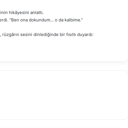
nin hikâyesini anlattı.
 derdi. “Ben ona dokundum… o da kalbime.”
üzgârın sesini dinlediğinde bir fısıltı duyardı: