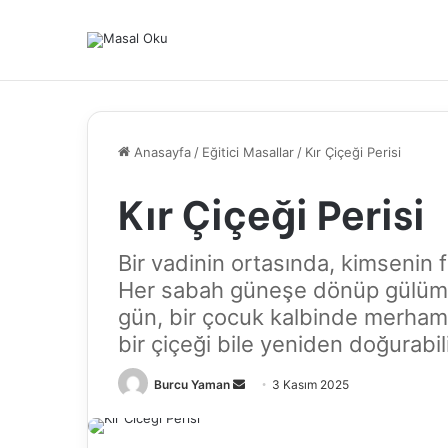
Anasayfa
/
Eğitici Masallar
/
Kır Çiçeği Perisi
Kır Çiçeği Perisi
Bir vadinin ortasında, kimsenin f
Her sabah güneşe dönüp gülüms
gün, bir çocuk kalbinde merham
bir çiçeği bile yeniden doğurabili
Bir
Burcu Yaman
3 Kasım 2025
e-
posta